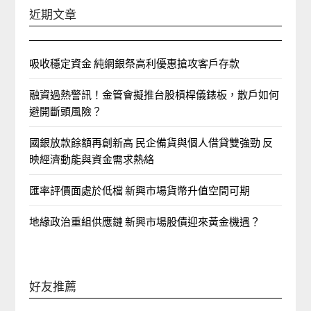
近期文章
吸收穩定資金 純網銀祭高利優惠搶攻客戶存款
融資過熱警訊！金管會擬推台股槓桿儀錶板，散戶如何
避開斷頭風險？
國銀放款餘額再創新高 民企備貨與個人借貸雙強勁 反
映經濟動能與資金需求熱絡
匯率評價面處於低檔 新興市場貨幣升值空間可期
地緣政治重組供應鏈 新興市場股債迎來黃金機遇？
好友推薦