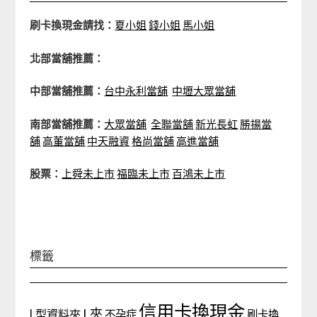
刷卡換現金請找：
夏小姐
錢小姐
馬小姐
北部當舖推薦：
中部當舖推薦：
台中永利當舖
中壢大眾當舖
南部當舖推薦：
大眾當舖
全聯當舖
新光長虹
勝揚當
舖
高董當舖
中天融資
格尚當舖
高進當舖
股票：
上舜未上市
福臨未上市
百鴻未上市
標籤
信用卡換現金
L夾
L型資料夾
不孕症
刷卡換