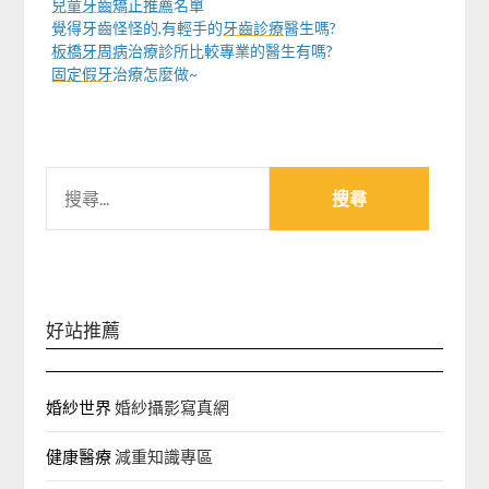
兒童牙齒矯正推薦
名單
覺得牙齒怪怪的,有輕手的
牙齒診療
醫生嗎?
板橋牙周病
治療診所比較專業的醫生有嗎?
固定假牙
治療怎麼做~
搜
尋
關
鍵
字:
好站推薦
婚紗世界
婚紗攝影寫真網
健康醫療
減重知識專區