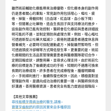
雖然術前輔助化療能帶來治療優勢，但化療本身的副作用
仍是患者關心的重點。常見副作用包括噁心、嘔吐、疲
倦、掉髮、骨髓抑制（白血球、紅血球、血小板下降）
等，但隨著止吐藥物、造血生長因子與支持療法的進步，
這些副作用已能有效控制。醫師會在化療前與患者詳細說
明可能的不適，並制定預防與處理方案。例如，噁心嘔吐
可透過新型止吐藥大幅減少；疲倦則建議患者適度休息與
營養補充，必要時可搭配運動處方。掉髮雖然暫時性，但
可透過頭皮冷卻帽等方式降低發生率。更重要的是，術前
化療期間的生活品質管理需要患者與醫療團隊密切合作，
定期回報症狀、調整用藥，並尋求心理支持。由於術前化
療的目標是為了後續更成功的手術，短期的不適應可換來
長期的治療成效。許多患者在完成療程後，腫瘤明顯縮
小，手術順利進行，後續恢復也較快。因此，積極面對並
管理副作用，是邁向成功治療的重要一環。與醫師保持良
好溝通，善用醫療資源，患者完全有能力度過這個階段。
【其他文章推薦】
尋找
板橋牙周病治療
的醫生,請推~
寶寶牙齒脫鈣
的原因其實來自多種原因