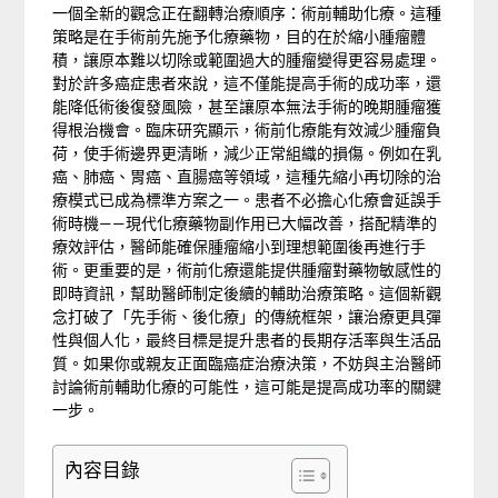
一個全新的觀念正在翻轉治療順序：術前輔助化療。這種
策略是在手術前先施予化療藥物，目的在於縮小腫瘤體
積，讓原本難以切除或範圍過大的腫瘤變得更容易處理。
對於許多癌症患者來說，這不僅能提高手術的成功率，還
能降低術後復發風險，甚至讓原本無法手術的晚期腫瘤獲
得根治機會。臨床研究顯示，術前化療能有效減少腫瘤負
荷，使手術邊界更清晰，減少正常組織的損傷。例如在乳
癌、肺癌、胃癌、直腸癌等領域，這種先縮小再切除的治
療模式已成為標準方案之一。患者不必擔心化療會延誤手
術時機——現代化療藥物副作用已大幅改善，搭配精準的
療效評估，醫師能確保腫瘤縮小到理想範圍後再進行手
術。更重要的是，術前化療還能提供腫瘤對藥物敏感性的
即時資訊，幫助醫師制定後續的輔助治療策略。這個新觀
念打破了「先手術、後化療」的傳統框架，讓治療更具彈
性與個人化，最終目標是提升患者的長期存活率與生活品
質。如果你或親友正面臨癌症治療決策，不妨與主治醫師
討論術前輔助化療的可能性，這可能是提高成功率的關鍵
一步。
內容目錄