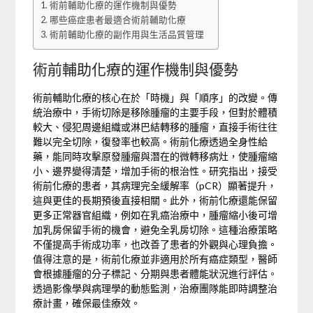
術前輔助化療的運作機制與優勢
哪些癌症患者最適合術前輔助化療
術前輔助化療的副作用與生活品質管理
術前輔助化療的運作機制與優勢
術前輔助化療的核心在於「時機」與「順序」的改變。傳
統治療中，手術切除是移除腫瘤的主要手段，但對於體積
較大、侵犯周邊組織或淋巴結轉移的腫瘤，直接手術往往
難以完全切除，復發率也較高。術前化療透過全身性給
藥，能同時攻擊原發腫瘤與潛在的微轉移病灶，使腫瘤縮
小、邊界變得清楚，增加手術的根治性。研究指出，接受
術前化療的患者，其病理完全緩解率（pCR）顯著提升，
這與更佳的長期預後直接相關。此外，術前化療還能保留
更多正常器官組織，例如在乳癌治療中，腫瘤縮小後可增
加乳房保留手術的機會，避免全乳房切除。這種治療策略
不僅提高手術成功率，也改善了患者的外觀與心理負擔。
值得注意的是，術前化療並非適用於所有癌症類型，醫師
會根據腫瘤的分子標記、分期與患者體能狀況進行評估。
透過影像學與病理學的動態監測，治療團隊能即時調整治
療計畫，確保最佳療效。