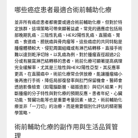
哪些癌症患者最適合術前輔助化療
並非所有癌症患者都需要或適合術前輔助化療，但對於特
定族群，這項策略可帶來顯著益處。常見的適應症包括局
部晚期乳癌、三陰性乳癌、HER2陽性乳癌、直腸癌、胃
癌、食道癌、膀胱癌與骨肉瘤等。這些癌症的共同特點是
腫瘤體積較大、侵犯周圍組織或有淋巴結轉移，直接手術
難以達到乾淨切除。以乳癌為例，對於腫瘤直徑超過2公
分或有腋窩淋巴結轉移的患者，術前化療可顯著提高病理
完全緩解率，尤其是三陰性與HER2陽性亞型，其反應率
更高。在直腸癌中，術前化療常合併放療，能讓腫瘤縮小
後再進行手術，降低局部復發率與肛門保留機會。醫師會
透過影像檢查（如電腦斷層、磁振造影）與切片結果，判
斷腫瘤的分子特性與對化療的預期反應。患者年紀、心臟
功能、腎臟功能等也是重要考量因素。總之，術前輔助化
療並非「一刀切」的治療，而是需要個別化評估的精密醫
學策略。
術前輔助化療的副作用與生活品質管
理