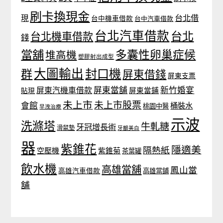
刷卡換現金
台北借
現
台中機車借款
台中汽車借款
台北汽車借款
台北
台北機車借款
錢
當舖
多囊性卵巢症候
堆高機
塑膠射出成型
大圖輸出
封口機
群
屏東借錢
屏東支票
屏東當舖
新竹婚宴
屏東汽機車借款
貼現
屏東當鋪
未上市
未上市股票
會館
桶裝水
桃園中醫
早洩治療
示波
洗滌塔
牛軋糖
牙冠增長術
滑鼠墊
牙齦美白
器
紫錐花
隱適美
隔熱紙
空壓機
紫錐菊
茶葉罐
飲水機
高雄當舖
鳳山當
高雄汽車借款
高雄當鋪
舖