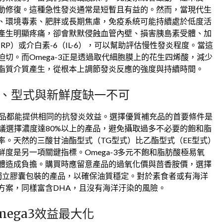
動修復。這種急性發炎通常是短暫且有益的。然而，當現代生
、環境毒素、肥胖或長期焦慮，免疫系統可能持續處於低度活
產生明顯疼痛，卻會默默侵蝕血管內壁、損害胰島素受體、加
P）或介白素-6（IL-6），可以幫助評估慢性發炎程度。當這
切。而Omega-3正是透過取代細胞膜上的花生四烯酸，減少
脂質介質產生，從根本上調節發炎反應的強度與持續時間。
度、型式與新鮮度缺一不可
有產品都能提供相同的抗發炎效益。選擇優質補充品的首要條件是
建議選擇濃度達80%以上的產品，避免攝取過多不必要的飽和脂
率。天然的三酸甘油酯型式（TG型式）比乙酯型式（EE型式）
度是另一項關鍵指標。Omega-3多元不飽和脂肪酸極易氧
體造成負擔。購買時應留意產品的過氧化價與茴香胺價，選擇
獨立膠囊包裝的產品，以確保油質穩定。對於素食者或有海洋
方案，同樣富含DHA，且沒有海洋汙染的風險。
ega3效益最大化