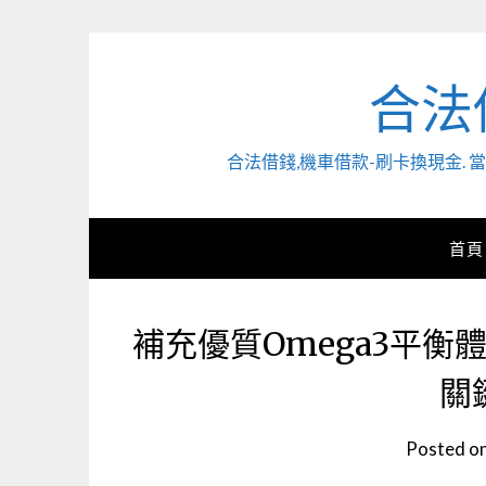
Skip
to
content
合法
合法借錢,機車借款-刷卡換現金
首頁
補充優質Omega3平
關
Posted o