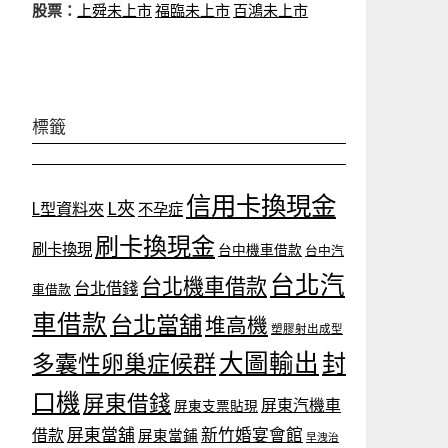
股票：
上舜未上市
福臨未上市
百鴻未上市
標籤
信用卡換現金
L夾
L型資料夾
不孕症
刷卡換現金
刷卡換現
台中機車借款
台中汽
台北汽
台北機車借款
台北借錢
車借款
車借款
台北當舖
堆高機
塑膠射出成型
大圖輸出
封
多囊性卵巢症候群
口機
屏東借錢
屏東汽機車
屏東支票貼現
屏東當舖
新竹婚宴會館
借款
屏東當鋪
早洩治