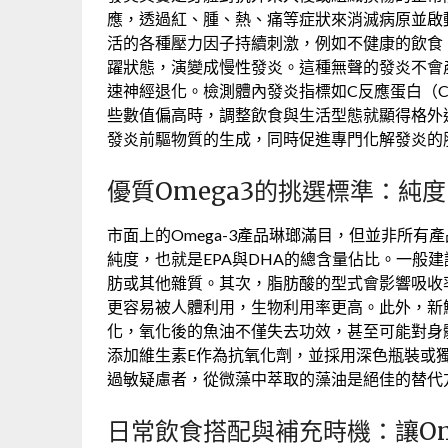
應，透過紅、腫、熱、痛等症狀來消滅病原並啟
活的各種壓力因子持續刺激，例如不健康的飲食
躍狀態，演變成慢性發炎。這種無聲的發炎不會
速神經退化。檢測體內發炎指標如C反應蛋白（CR
些數值偏高時，調整飲食與生活型態就顯得格外迫
發炎前驅物質的生成，同時促進專門化解發炎的
優質Omega3的挑選標準：純
市面上的Omega-3產品琳瑯滿目，但並非所
純度，也就是EPA與DHA的總含量佔比。一般
肪或其他雜質。其次，脂肪酸的型式會影響吸收
更容易被人體利用，生物利用率更高。此外，新鮮
化，氧化後的魚油不僅失去功效，甚至可能對身
添加維生素E作為抗氧化劑，並採用深色瓶裝或
過敏疑慮者，從微藻中萃取的藻油是絕佳的替代
日常飲食搭配與補充時機：讓Om