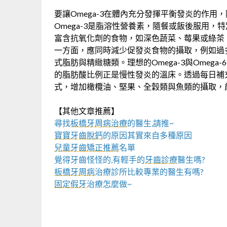
要讓Omega-3在體內充分發揮平衡發炎的作
Omega-3是脂溶性營養素，隨餐或飯後服用
富含抗氧化劑的食物，如深色蔬菜、莓果或綠茶，
一方面，應同時減少促發炎食物的攝取，例如過多
式脂肪與精緻糖類。理想的Omega-3與Omega-
的脂肪酸比例正是慢性發炎的溫床。透過每日補充約
式，增加橄欖油、堅果、全穀類與魚類的攝取，
【其他文章推薦】
尋找
板橋牙周病治療
的醫生,請推~
寶寶牙齒脫鈣
的原因其實來自多種原因
兒童牙齒矯正推薦
名單
覺得牙齒怪怪的,有輕手的
牙齒診療
醫生嗎?
板橋牙周病
治療診所比較專業的醫生有嗎?
固定假牙
治療怎麼做~