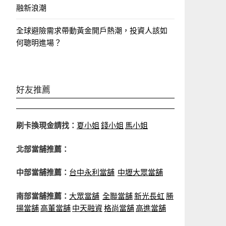
融新浪潮
全球避險需求帶動黃金開戶熱潮，投資人該如
何聰明進場？
好友推薦
刷卡換現金請找：
夏小姐
錢小姐
馬小姐
北部當舖推薦：
中部當舖推薦：
台中永利當舖
中壢大眾當舖
南部當舖推薦：
大眾當舖
全聯當舖
新光長虹
勝
揚當舖
高董當舖
中天融資
格尚當舖
高進當舖