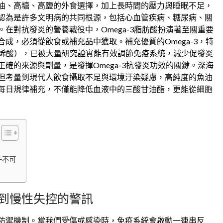
油、高糖、高鹽的外食選擇，加上長時間的壓力與睡眠不足，
認為是許多文明病的共同根源，包括心血管疾病、糖尿病、關
在對抗發炎的營養戰役中，Omega-3脂肪酸扮演著至關重要
成，必須從飲食或補充品中獲取。補充優質的Omega-3，特
六烯酸），已被大量研究證實能有效調節免疫系統，減少促發炎
確的來源與劑量，是發揮Omega-3抗發炎功效的關鍵。深海
但考量到現代人飲食攝取不足與環境汙染疑慮，高純度的魚油
每日規律補充，不僅能降低血液中的三酸甘油酯，更能從細胞
一不可
到慢性失控的警訊
防禦機制。當我們受傷或感染時，免疫系統會啟動一連串反