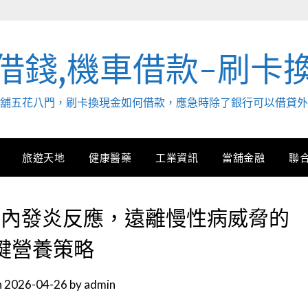
借錢,機車借款-刷卡
. 當舖五花八門，刷卡換現金如何借款，應急時除了銀行可以借貸
旅遊天地
健康醫藥
工業資訊
當舖金融
聯
衡體內發炎反應，遠離慢性病威脅的
鍵營養策略
n
2026-04-26
by
admin