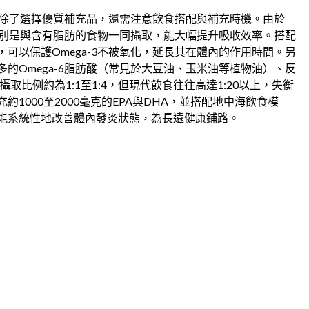
用，除了選擇優質補充品，還需注意飲食搭配與補充時機。由於
，特別是與含有脂肪的食物一同攝取，能大幅提升吸收效率。搭配
可以保護Omega-3不被氧化，延長其在體內的作用時間。另
的Omega-6脂肪酸（常見於大豆油、玉米油等植物油）、反
6攝取比例約為1:1至1:4，但現代飲食往往高達1:20以上，失衡
1000至2000毫克的EPA與DHA，並搭配地中海飲食模
能系統性地改善體內發炎狀態，為長遠健康鋪路。