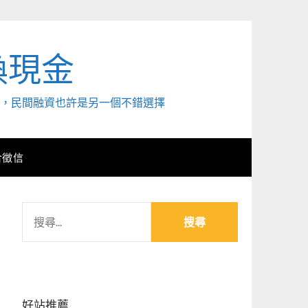
換現金
外，民間融資也許是另一個不錯選擇
合徵信
搜
尋
關
鍵
字:
好站推薦