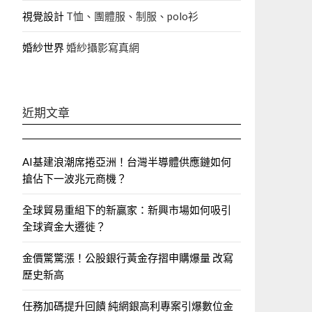
視覺設計
T恤、團體服、制服、polo衫
婚紗世界
婚紗攝影寫真網
近期文章
AI基建浪潮席捲亞洲！台灣半導體供應鏈如何
搶佔下一波兆元商機？
全球貿易重組下的新贏家：新興市場如何吸引
全球資金大遷徙？
金價驚驚漲！公股銀行黃金存摺申購爆量 改寫
歷史新高
任務加碼提升回饋 純網銀高利專案引爆數位金