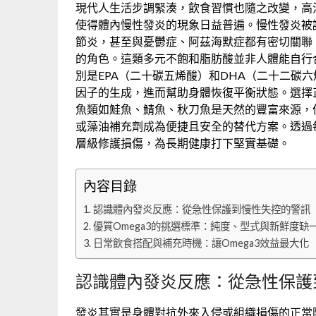
現代人生活步調緊湊，飲食習慣也隨之改變，高
使得體內慢性發炎的現象日益普遍。慢性發炎被
節炎，甚至與憂鬱症、阿茲海默症都有密切關聯。
的角色。這類多元不飽和脂肪酸並非人體能自行合
別是EPA（二十碳五烯酸）和DHA（二十二碳
因子的生成，進而幫助身體恢復平衡狀態。選擇正
魚類如鮭魚、鯖魚、秋刀魚是天然的豐富來源，
或藻油補充劑成為便捷且安全的替代方案。透過
層級修護損傷，為長期健康打下堅實基礎。
內容目錄
認識體內發炎反應：從急性保護到慢性失控的警訊
優質Omega3的挑選標準：純度、型式與新鮮度缺
日常飲食搭配與補充時機：讓Omega3效益最大化
認識體內發炎反應：從急性保護
發炎其實是身體對抗外來入侵或組織損傷的正常