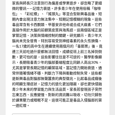
家長與師長只注意到行為偏差或學業退步，卻忽略了更細
微的警訊——記憶力衰退。許多青少年在使用俗稱「咖啡
包」、「彩虹煙」、「搖頭丸」等混合型新興毒品後，短
期內會出現注意力無法集中、短期記憶模糊的現象。這些
毒品常含有卡西酮類、甲基安非他命或合成大麻素，它們
直接作用於大腦的前額葉皮質與海馬迴，這兩個區域正是
掌管記憶、決策與情緒控制的關鍵。研究顯示，青少年大
腦尚未完全發育，特別容易受到神經毒素的永久性損傷。
一名17歲的高中生在連續使用兩個月的「毒郵票」後，竟
連三天前吃過什麼都無法回憶，成績從班上前三名掉到倒
數。更可怕的是，這些影響往往是不可逆的。醫學影像顯
示，長期吸毒青少年的腦部萎縮程度比同齡人高出30%，
尤其是掌管長期記憶的顳葉區域。當記憶力開始衰退，通
常伴隨著情緒不穩、判斷力下降與衝動控制失常，這些都
是新興毒品對腦部無聲蠶食的典型徵兆。比起毒品成癮後
的明顯生理症狀，記憶力的退化更加隱蔽，卻也更快侵蝕
青少年未來的學習能力與生活品質。家長若發現孩子突然
忘東忘西、反應變慢、對新的資訊難以吸收，切勿只歸咎
於課業壓力或睡眠不足，這很可能正是毒品入侵腦部的第
一道紅燈。