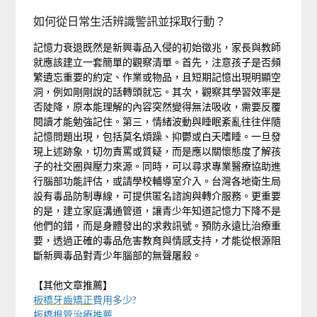
如何從日常生活辨識警訊並採取行動？
記憶力衰退既然是新興毒品入侵的初始徵兆，家長與教師
就應該建立一套簡單的觀察清單。首先，注意孩子是否頻
繁遺忘重要的約定、作業或物品，且短期記憶出現明顯空
洞，例如剛剛說的話轉頭就忘。其次，觀察其學習效率是
否陡降，原本能理解的內容突然變得無法吸收，需要反覆
閱讀才能勉強記住。第三，情緒波動與睡眠紊亂往往伴隨
記憶問題出現，包括莫名煩躁、抑鬱或白天嗜睡。一旦發
現上述跡象，切勿責罵或質疑，而是應以關懷態度了解孩
子的社交圈與壓力來源。同時，可以尋求專業醫療協助進
行腦部功能評估，或請學校輔導室介入。台灣各地衛生局
設有毒品防制專線，可提供匿名諮詢與轉介服務。更重要
的是，建立家庭溝通管道，讓青少年知道記憶力下降不是
他們的錯，而是身體發出的求救訊號。預防永遠比治療重
要，透過正確的毒品危害教育與情感支持，才能從根源阻
斷新興毒品對青少年腦部的無聲屠殺。
【其他文章推薦】
板橋牙齒矯正
費用多少?
板橋根管治療
推薦