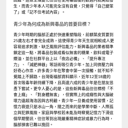
生，而青少年本人可能完全沒有自覺，只覺得「自己變笨
了」或「記不住考試內容」。
青少年為何成為新興毒品的首要目標？
青少年時期的腦部正處於快速重塑階段，前額葉皮質要到
25歲左右才會完全成熟，這使得青少年天生就相較成人更
容易追求刺激、缺乏風險評估能力。新興毒品的業者精準
鎖定這一點，將毒品包裝成看似無害的糖果、飲料或電子
煙油，並在社群平台上以「夜店必備」、「提升專注
力」、「減肥神器」等話術吸引青少年。加上同儕壓力與
好奇心作祟，許多青少年在聚會中第一次接觸，就不知不
覺踏上不歸路。台灣衛福部資料顯示，近年12至18歲的
首次吸毒年齡持續下降，且高達六成的青少年是在朋友慫
恿下嘗試。更令人憂心的是，這些新興毒品往往標榜「不
會上癮」、「對身體無害」，但實際上的成癮性與大腦破
壞力遠超海洛因與古柯鹼。青少年一旦養成使用習慣，記
憶力衰退只是冰山一角，隨之而來的是學業中斷、人際孤
立與犯罪風險。家庭與學校若未能及時察覺記憶力下滑這
個早期警訊，往往等到出現嚴重精神症狀或暴力行為時，
腦部損害已難以挽回。