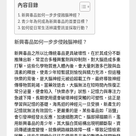
內容目錄
新興毒品如何一步步侵蝕腦神經？
青少年為何成為新興毒品的首要目標？
如何從日常生活辨識警訊並採取行動？
新興毒品如何一步步侵蝕腦神經？
新興毒品之所以比傳統毒品更具破壞性，在於其成分不斷
推陳出新，常混合多種興奮劑與抑制劑，對大腦造成多重
打擊。這些化學物質進入體內後，會大量刺激多巴胺與血
清素的釋放，使青少年短暫感到愉悅與精力充沛。但這種
快樂的背後，是大腦神經元被迫超載工作，最終導致神經
傳導物質耗竭。當藥效退去，大腦無法在短時間內恢復正
常分泌量，便會陷入「快樂赤字」狀態，記憶力與專注力
急遽下降。長期使用還會破壞神經突觸的可塑性，這正是
學習與記憶的基礎。海馬迴的神經元一旦受損，新產生的
記憶就無法有效固化。更嚴重的是，某些毒品如「浴鹽」
會引發神經發炎反應，加速細胞凋亡。腦部掃描顯示，濫
用新興毒品的青少年，其大腦白質結構出現明顯斷裂，資
訊傳遞速度變慢，就像網路線路故障一樣，導致記憶檢索
困難。這些生理變化往往在使用毒品後的數週內就開始發