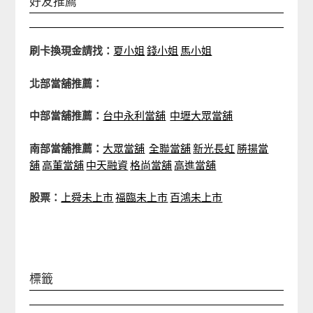
好友推薦
刷卡換現金請找：
夏小姐
錢小姐
馬小姐
北部當舖推薦：
中部當舖推薦：
台中永利當舖
中壢大眾當舖
南部當舖推薦：
大眾當舖
全聯當舖
新光長虹
勝揚當
舖
高董當舖
中天融資
格尚當舖
高進當舖
股票：
上舜未上市
福臨未上市
百鴻未上市
標籤