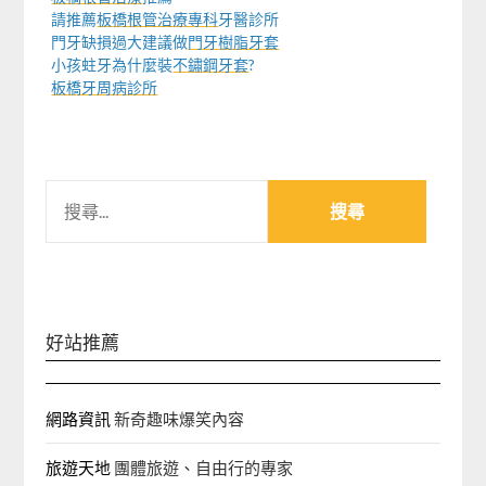
請推薦
板橋根管治療專科
牙醫診所
門牙缺損過大建議做
門牙樹脂牙套
小孩蛀牙為什麼裝
不鏽鋼牙套
?
板橋牙周病診所
搜
尋
關
鍵
字:
好站推薦
網路資訊
新奇趣味爆笑內容
旅遊天地
團體旅遊、自由行的專家‎