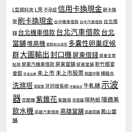
信用卡換現金
L夾
L型資料夾
不孕症
刷卡換
刷卡換現金
台北借
現
台中機車借款
台中汽車借款
台北汽車借款
台北
台北機車借款
錢
當舖
多囊性卵巢症候
堆高機
塑膠射出成型
大圖輸出
封口機
群
屏東借錢
屏東支票
屏東當舖
新竹婚宴
屏東汽機車借款
貼現
屏東當鋪
未上市
未上市股票
會館
桶裝水
桃園中醫
早洩治療
示波
洗滌塔
牛軋糖
牙冠增長術
滑鼠墊
牙齦美白
器
紫錐花
隱適美
隔熱紙
空壓機
紫錐菊
茶葉罐
飲水機
高雄當舖
鳳山當
高雄汽車借款
高雄當鋪
舖