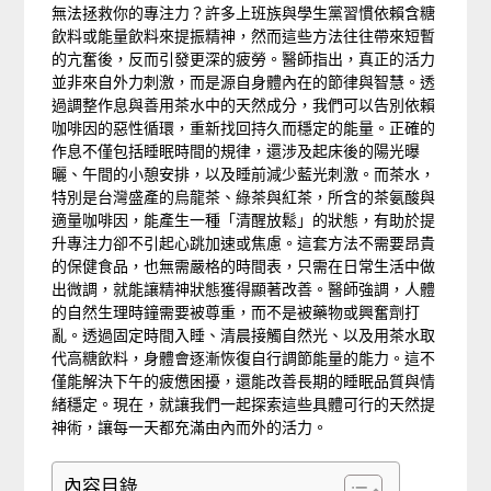
無法拯救你的專注力？許多上班族與學生黨習慣依賴含糖
飲料或能量飲料來提振精神，然而這些方法往往帶來短暫
的亢奮後，反而引發更深的疲勞。醫師指出，真正的活力
並非來自外力刺激，而是源自身體內在的節律與智慧。透
過調整作息與善用茶水中的天然成分，我們可以告別依賴
咖啡因的惡性循環，重新找回持久而穩定的能量。正確的
作息不僅包括睡眠時間的規律，還涉及起床後的陽光曝
曬、午間的小憩安排，以及睡前減少藍光刺激。而茶水，
特別是台灣盛產的烏龍茶、綠茶與紅茶，所含的茶氨酸與
適量咖啡因，能產生一種「清醒放鬆」的狀態，有助於提
升專注力卻不引起心跳加速或焦慮。這套方法不需要昂貴
的保健食品，也無需嚴格的時間表，只需在日常生活中做
出微調，就能讓精神狀態獲得顯著改善。醫師強調，人體
的自然生理時鐘需要被尊重，而不是被藥物或興奮劑打
亂。透過固定時間入睡、清晨接觸自然光、以及用茶水取
代高糖飲料，身體會逐漸恢復自行調節能量的能力。這不
僅能解決下午的疲憊困擾，還能改善長期的睡眠品質與情
緒穩定。現在，就讓我們一起探索這些具體可行的天然提
神術，讓每一天都充滿由內而外的活力。
內容目錄