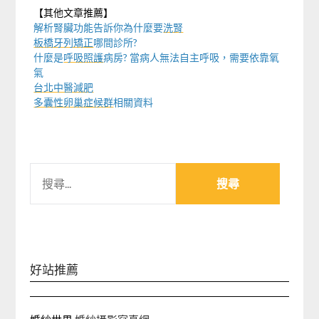
【其他文章推薦】
解析腎臟功能告訴你為什麼要
洗腎
板橋牙列矯正
哪間診所?
什麼是
呼吸照護
病房? 當病人無法自主呼吸，需要依靠氧
氣
台北中醫減肥
多囊性卵巢症候群
相關資料
搜
尋
關
鍵
字:
好站推薦