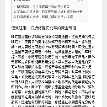
優質睡眠：打造修復與充電的黃金時段
茶水的巧妙調配：從茶種到喝法都影響提神效果
日常節奏的微調：用儀式感創造活力循環
優質睡眠：打造修復與充電的黃金時段
睡眠是身體修復與能量儲存的關鍵過程，沒有足夠的深度
睡眠，白天再多的提神方法都只是治標不治本。醫師建
議，首先要設定固定的上床時間與起床時間，即使在週末
也盡量不要相差超過一小時，這樣能穩定人體的生理時
鐘。睡前一小時應避免使用手機、電腦等電子產品，因為
螢幕藍光會抑制褪黑激素分泌，讓大腦誤以為還是白天。
可以改為閱讀紙本書、聽輕音樂或進行溫和的伸展。另
外，睡眠環境的溫度與光線也至關重要，臥室保持微涼、
全黑，並使用遮光窗簾或眼罩。枕頭與床墊的選擇則需符
合個人睡姿，支撐頸椎與腰椎。咖啡因的代謝半衰期約為
四到六小時，因此下午兩點後應盡量避免攝取咖啡、濃茶
或可樂，以免影響晚間入睡。若晚上容易醒來，不妨檢討
晚餐是否吃得太油膩或太晚，消化系統的負擔會干擾睡眠
品質。透過這些細節的調整，身體能在夜間獲得充分的修
復，早上醒來時自然精神飽滿，不再需要仰賴鬧鐘按三次