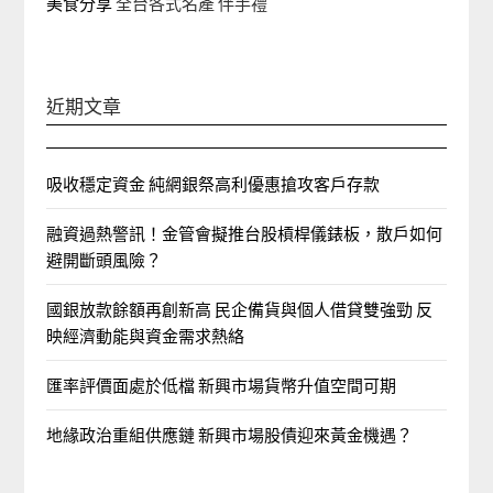
美食分享
全台各式名產 伴手禮
近期文章
吸收穩定資金 純網銀祭高利優惠搶攻客戶存款
融資過熱警訊！金管會擬推台股槓桿儀錶板，散戶如何
避開斷頭風險？
國銀放款餘額再創新高 民企備貨與個人借貸雙強勁 反
映經濟動能與資金需求熱絡
匯率評價面處於低檔 新興市場貨幣升值空間可期
地緣政治重組供應鏈 新興市場股債迎來黃金機遇？