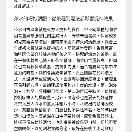
才能起床。
茶水的巧妙調配：從茶種到喝法都影響提神效果
茶水自古以來就是東方人提神的良伴，但不同茶種的咖啡
因含量與茶胺酸比例差異很大。綠茶未經發酵，保留較多
的兒茶素與茶胺酸，能帶來平緩而持久的清醒感，適合上
午或初次嘗試茶水提神的人。烏龍茶半發酵，香氣豐富，
咖啡因含量介於綠茶與紅茶之間，搭配輕烘焙的茶點，能
在午餐後轉換心情。紅茶全發酵，咖啡因含量較高，但同
時也含有較多茶黃素，抗氧化力強，適合需要瞬間集中注
意力的時刻，例如會議或考試前。真正關鍵在於沖泡方
式：水溫過高或浸泡太久，會讓咖啡因過度釋出，苦澀且
容易引起心悸。醫師建議使用約八十度的水溫，第一泡浸
泡三十秒至一分鐘即可倒出，第二泡再延長時間，這樣能
控制咖啡因的攝取量。另外，冷泡茶也是夏天的好選擇，
將茶葉放入冷水中置入冰箱八小時，萃取出的咖啡因較
少，茶胺酸保留更多，口感甘甜不易睡不著。喝的時候建
議小口慢飲，讓茶湯在口中停留片刻，感受香氣與韻味，
這樣不僅有助於消化，也能讓提神效果更自然。切記不要
空腹喝茶，以免刺激胃酸分泌，最好在飯後半小時飲用，