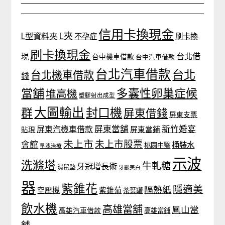
信用卡換現金
L夾
L型資料夾
不孕症
刷卡換
刷卡換現金
台北借
現
台中機車借款
台中汽車借款
台北汽車借款
台北
台北機車借款
錢
當舖
多囊性卵巢症候
堆高機
塑膠射出成型
大圖輸出
封口機
群
屏東借錢
屏東支票
屏東當舖
新竹婚宴
屏東汽機車借款
貼現
屏東當鋪
未上市
未上市股票
會館
桶裝水
桃園中醫
早洩治療
示波
洗滌塔
牛軋糖
牙冠增長術
滑鼠墊
牙齦美白
器
紫錐花
隱適美
隔熱紙
空壓機
紫錐菊
茶葉罐
飲水機
高雄當舖
鳳山當
高雄汽車借款
高雄當鋪
舖