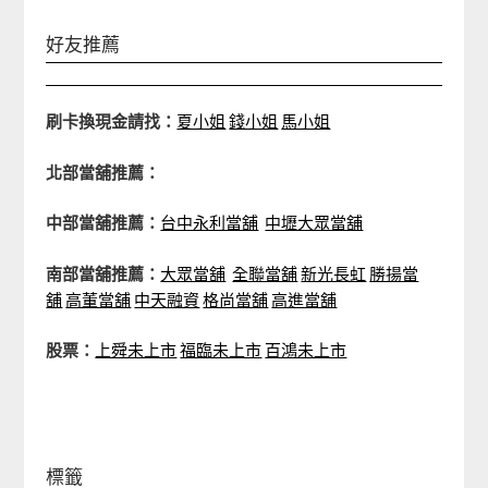
好友推薦
刷卡換現金請找：
夏小姐
錢小姐
馬小姐
北部當舖推薦：
中部當舖推薦：
台中永利當舖
中壢大眾當舖
南部當舖推薦：
大眾當舖
全聯當舖
新光長虹
勝揚當
舖
高董當舖
中天融資
格尚當舖
高進當舖
股票：
上舜未上市
福臨未上市
百鴻未上市
標籤