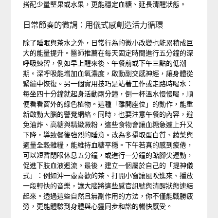
搭配少量堅果或水果，更能穩定血糖、延長清醒狀態。
日常節奏的微調：用儀式感創造活力循環
除了睡眠與茶水之外，日常行為的微小改變也能累積成巨
大的能量提升。醫師推薦在每天固定時間進行五分鐘的深
呼吸練習，例如早上醒來後、午餐前或下午三點的低潮
期。深呼吸能增加血氧濃度，啟動副交感神經，讓身體從
緊繃中恢復。另一個實用技巧是站著工作或走路時喝水：
每坐四十分鐘就起身活動兩分鐘，倒一杯溫水慢慢喝，順
便看看窗外的綠色植物。這種「離開座位」的動作，能重
新啟動大腦的警覺網絡。同時，也要注意午餐的內容，避
免油炸、高糖與精緻澱粉，這些食物會讓血糖急遽上升又
下降，導致餐後強烈的睡意。改為多攝取蛋白質、蔬菜與
適量全穀雜糧，能維持血糖平穩。下午若真的感到疲倦，
可以短暫閉眼休息五分鐘，或進行一分鐘的踮腳尖運動，
促進下肢血液迴流。最後，建立一個屬於自己的「提神儀
式」：例如沖一壺喜歡的茶、打開小窗讓風吹進來、播放
一段輕快的音樂，讓大腦將這些感官訊號與清醒狀態連結
起來。透過這些自然且無副作用的方法，你不僅能戰勝疲
勞，更能體驗到身體與心靈同步和諧的暢快感受。