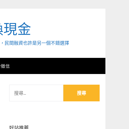
換現金
外，民間融資也許是另一個不錯選擇
合徵信
搜
尋
關
鍵
字:
好站推薦