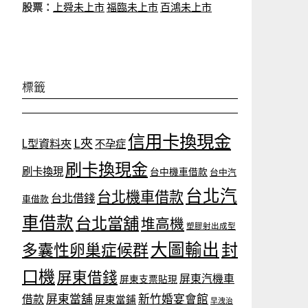
股票：
上舜未上市
福臨未上市
百鴻未上市
標籤
信用卡換現金
L夾
L型資料夾
不孕症
刷卡換現金
刷卡換現
台中機車借款
台中汽
台北汽
台北機車借款
台北借錢
車借款
車借款
台北當舖
堆高機
塑膠射出成型
大圖輸出
封
多囊性卵巢症候群
口機
屏東借錢
屏東汽機車
屏東支票貼現
屏東當舖
新竹婚宴會館
借款
屏東當鋪
早洩治