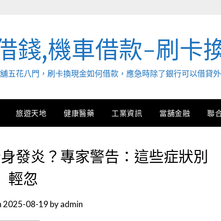
借錢,機車借款-刷卡
. 當舖五花八門，刷卡換現金如何借款，應急時除了銀行可以借貸
旅遊天地
健康醫藥
工業資訊
當舖金融
聯
全身發炎？專家警告：這些症狀別
輕忽
n
2025-08-19
by
admin