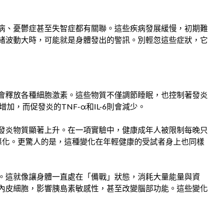
病、憂鬱症甚至失智症都有關聯。這些疾病發展緩慢，初期難
緒波動大時，可能就是身體發出的警訊。別輕忽這些症狀，它
會釋放各種細胞激素。這些物質不僅調節睡眠，也控制著發炎
加，而促發炎的TNF-α和IL-6則會減少。
發炎物質顯著上升。在一項實驗中，健康成年人被限制每晚只
惡化。更驚人的是，這種變化在年輕健康的受試者身上也同樣
。這就像讓身體一直處在「備戰」狀態，消耗大量能量與資
內皮細胞，影響胰島素敏感性，甚至改變腦部功能。這些變化