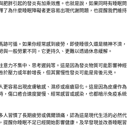
與肥胖引起的發炎有加乘效應。也就是說，如果同時有睡眠問
釋了為什麼睡眠障礙者更容易出現代謝問題，也提醒我們維持
馬跡可循。如果你經常感到疲勞，即使睡很久還是精神不濟，
勞與一般勞累不同，它更持久、更難以透過休息緩解。
注意力不集中、思考遲鈍等。這是因為發炎物質可能影響神經
咎於壓力或年齡增長，但其實慢性發炎可能是背後元兇。
人更容易出現皮膚敏感、濕疹或痤瘡惡化。這是因為皮膚作為
時，傷口癒合速度變慢、經常感冒或感染，也都暗示免疫系統
多人習慣了長期疲勞或偶爾頭痛，認為這是現代生活的必然代
，提醒你睡眠不足已經開始影響健康。及早發現並改善睡眠習