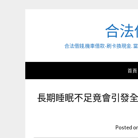
Skip
to
content
合法
合法借錢,機車借款-刷卡換現金
首頁
長期睡眠不足竟會引發
Posted o