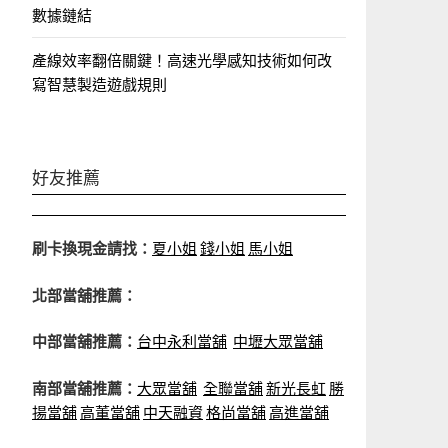
數據鏈結
產線效率翻倍關鍵！高速光學感知技術如何改
寫智慧製造遊戲規則
好友推薦
刷卡換現金請找：
夏小姐
錢小姐
馬小姐
北部當舖推薦：
中部當舖推薦：
台中永利當舖
中壢大眾當舖
南部當舖推薦：
大眾當舖
全聯當舖
新光長虹
勝
揚當舖
高董當舖
中天融資
格尚當舖
高進當舖