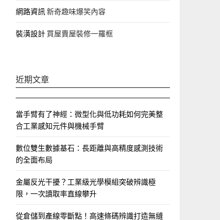
網路資訊
新奇趣味爆笑內容
裝潢設計
買屋賣屋裝修一羅框
近期文章
當手臂有了神經：微型化與低功耗如何完美整
合工業感知元件與機械手臂
數位雙生數據基石：長距離與高精度感測技術
的全面布局
金屬反光干擾？工業級光學模組突破辨識極
限，一次讀取率直線攀升
從倉儲到產線零斷點！高速條碼辨識打造無縫