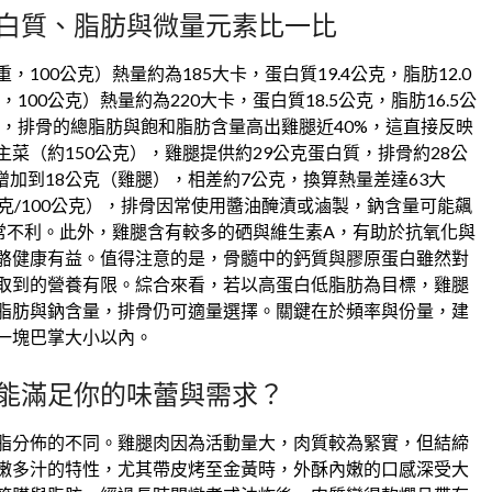
白質、脂肪與微量元素比一比
00公克）熱量約為185大卡，蛋白質19.4公克，脂肪12.0
00公克）熱量約為220大卡，蛋白質18.5公克，脂肪16.5公
到，排骨的總脂肪與飽和脂肪含量高出雞腿近40%，這直接反映
菜（約150公克），雞腿提供約29公克蛋白質，排骨約28公
增加到18公克（雞腿），相差約7公克，換算熱量差達63大
克/100公克），排骨因常使用醬油醃漬或滷製，鈉含量可能飆
常不利。此外，雞腿含有較多的硒與維生素A，有助於抗氧化與
骼健康有益。值得注意的是，骨髓中的鈣質與膠原蛋白雖然對
取到的營養有限。綜合來看，若以高蛋白低脂肪為目標，雞腿
脂肪與鈉含量，排骨仍可適量選擇。關鍵在於頻率與份量，建
一塊巴掌大小以內。
能滿足你的味蕾與需求？
脂分佈的不同。雞腿肉因為活動量大，肉質較為緊實，但結締
嫩多汁的特性，尤其帶皮烤至金黃時，外酥內嫩的口感深受大