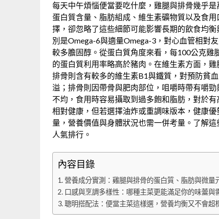
每天中午煩惱便當要吃什麼，雞腿與排骨幾乎是
蛋白質含量、脂肪組成、維生素礦物質以及食用
擇，卻忽略了這些細節可能影響長期的飲食均衡
別是Omega-6與適量Omega-3，對心血
較多膽固醇。從蛋白質角度來看，每100公克雞
的蛋白質利用率略高於豬肉。在維生素方面，雞
排骨則含有較多的維生素B1與鐵質，對預防貧
溢；排骨則因帶骨與肥肉部位，咀嚼時帶有嚼勁
不均，食用時容易攝取到過多飽和脂肪，對於有
相對健康，但若選擇油炸或重調味版本，健康優
量，營養價值與身體狀況也需一併考量。了解這
人氣排行。
內容目錄
營養成分實測：雞腿與排骨的蛋白質、脂肪與微量
口感與烹調多樣性：哪種主菜更能滿足你的味蕾與
聰明搭配法：便當主菜這樣選，營養均衡又不會超