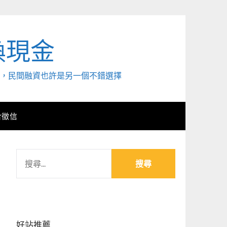
換現金
外，民間融資也許是另一個不錯選擇
合徵信
搜
尋
關
鍵
字:
好站推薦