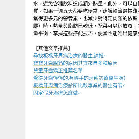
水，避免含糖飲料造成額外熱量。此外，可以自
質。如果一週五天都要吃便當，建議輪流選擇雞
獲得更多元的營養素，也減少對特定肉類的依賴
腿）時，熱量與脂肪已較低，配菜可以稍放寬；
量平衡。掌握這些搭配技巧，便當也能吃出健康
【其他文章推薦】
尋找
板橋牙周病治療
的醫生,請推~
寶寶牙齒脫鈣
的原因其實來自多種原因
兒童牙齒矯正推薦
名單
覺得牙齒怪怪的,有輕手的
牙齒診療
醫生嗎?
板橋牙周病
治療診所比較專業的醫生有嗎?
固定假牙
治療怎麼做~