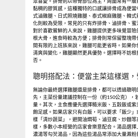
眾喜愛。排骨則以帶骨部位為主，周圍常有一層
黏稠的膠質感，這種獨特的口感讓排骨成為便當
式滷雞腿、日式照燒雞腿、泰式椒麻雞腿、韓式
化則較為受限，常見的只有炸排骨、滷排骨、蜜
對於喜歡嘗鮮的人來說，雞腿提供更多味覺冒險
根大骨，進食時較為方便；排骨則常保留整塊帶
間有限的上班族來說，雞腿可能更省時。如果你
清爽與變化，雞腿顯然更具優勢。選擇時不妨根
否。
聰明搭配法：便當主菜這樣選，
無論你最終選擇雞腿還是排骨，都可以透過聰明
先，主菜份量建議控制在一份（約150公克）
量。其次，主食應優先選擇糙米飯、五穀飯或紫
飽足感。如果店家只有白飯，可以要求「飯少」或
樣「清炒蔬菜」，避開油燜筍、滷豆腐、炒麵等
樣，多數小本經營的店家會樂意配合。湯品選擇
濃湯等勾芡湯品，因為這些湯品常添加大量澱粉