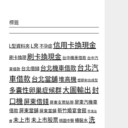
標籤
信用卡換現金
L夾
L型資料夾
不孕症
刷卡換現金
刷卡換現
台中機車借款
台中汽
台北汽
台北機車借款
台北借錢
車借款
車借款
台北當舖
堆高機
塑膠射出成型
大圖輸出
封
多囊性卵巢症候群
口機
屏東借錢
屏東汽機車
屏東支票貼現
屏東當舖
新竹婚宴會館
借款
屏東當鋪
早洩治
洗
未上市
未上市股票
桶裝水
桃園中醫
療