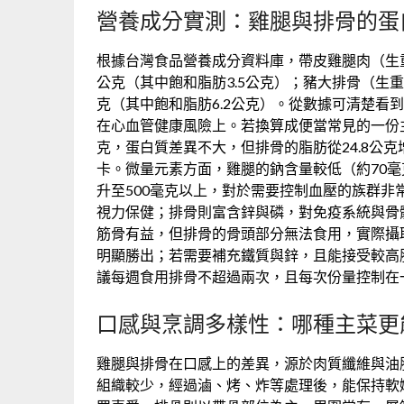
營養成分實測：雞腿與排骨的蛋
根據台灣食品營養成分資料庫，帶皮雞腿肉（生重，1
公克（其中飽和脂肪3.5公克）；豬大排骨（生重，1
克（其中飽和脂肪6.2公克）。從數據可清楚看
在心血管健康風險上。若換算成便當常見的一份主
克，蛋白質差異不大，但排骨的脂肪從24.8公克
卡。微量元素方面，雞腿的鈉含量較低（約70毫
升至500毫克以上，對於需要控制血壓的族群非
視力保健；排骨則富含鋅與磷，對免疫系統與骨
筋骨有益，但排骨的骨頭部分無法食用，實際攝
明顯勝出；若需要補充鐵質與鋅，且能接受較高
議每週食用排骨不超過兩次，且每次份量控制在
口感與烹調多樣性：哪種主菜更
雞腿與排骨在口感上的差異，源於肉質纖維與油
組織較少，經過滷、烤、炸等處理後，能保持軟