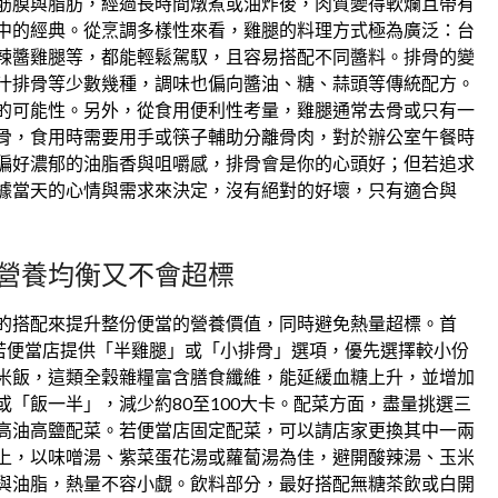
筋膜與脂肪，經過長時間燉煮或油炸後，肉質變得軟爛且帶有
中的經典。從烹調多樣性來看，雞腿的料理方式極為廣泛：台
辣醬雞腿等，都能輕鬆駕馭，且容易搭配不同醬料。排骨的變
汁排骨等少數幾種，調味也偏向醬油、糖、蒜頭等傳統配方。
的可能性。另外，從食用便利性考量，雞腿通常去骨或只有一
骨，食用時需要用手或筷子輔助分離骨肉，對於辦公室午餐時
偏好濃郁的油脂香與咀嚼感，排骨會是你的心頭好；但若追求
據當天的心情與需求來決定，沒有絕對的好壞，只有適合與
營養均衡又不會超標
的搭配來提升整份便當的營養價值，同時避免熱量超標。首
，若便當店提供「半雞腿」或「小排骨」選項，優先選擇較小份
米飯，這類全穀雜糧富含膳食纖維，能延緩血糖上升，並增加
「飯一半」，減少約80至100大卡。配菜方面，盡量挑選三
高油高鹽配菜。若便當店固定配菜，可以請店家更換其中一兩
上，以味噌湯、紫菜蛋花湯或蘿蔔湯為佳，避開酸辣湯、玉米
與油脂，熱量不容小覷。飲料部分，最好搭配無糖茶飲或白開