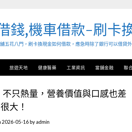
借錢,機車借款-刷卡
. 當舖五花八門，刷卡換現金如何借款，應急時除了銀行可以借貸
旅遊天地
健康醫藥
工業資訊
當舖金融
聯
K：不只熱量，營養價值與口感也差
很大！
n
2026-05-16
by
admin