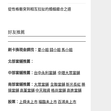
從性格衝突到相互拉扯的婚姻磨合之道
好友推薦
刷卡換現金請找：
夏小姐
錢小姐
馬小姐
北部當舖推薦：
中部當舖推薦：
台中永利當舖
中壢大眾當舖
南部當舖推薦：
大眾當舖
全聯當舖
新光長虹
勝
揚當舖
高董當舖
中天融資
格尚當舖
高進當舖
股票：
上舜未上市
福臨未上市
百鴻未上市