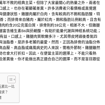
萬年不敗的經典主菜。但除了大家最關心的熱量之外，兩者在
口感上，也存在著顯著差異。許多消費者只看價格或直覺選
與健康狀態。雞腿肉屬於白肉，含有較高的不飽和脂肪酸，特
管相對友善；而排骨來自豬肉，屬於紅肉，飽和脂肪比例較高，且含有
腿肉約含20公克蛋白質，排骨則約18公克，相差不大，但雞腿
腿富含維生素B6與菸鹼酸，有助於能量代謝與神經系統功能；
血有益。口感上，雞腿肉質軟嫩多汁，尤其帶皮烤過後香氣四
與油脂香，是許多老饕的最愛。然而，正因為排骨的油脂分佈
高血壓、高血脂或痛風病史的人來說，需格外節制。雞腿雖然
勢也會大打折扣。因此，在便當主菜的選擇上，不能只看熱
些差異後，你才能做出真正適合自己的選擇，而不是盲目跟從
元素比一比
需求？
標