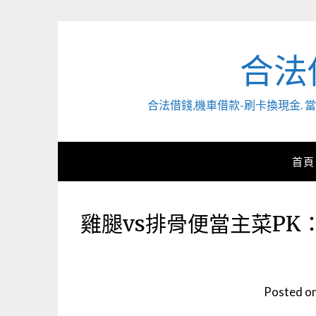
Skip
to
content
合法
合法借錢,機車借款-刷卡換現金
首頁
雞腿vs排骨便當主菜P
Posted o