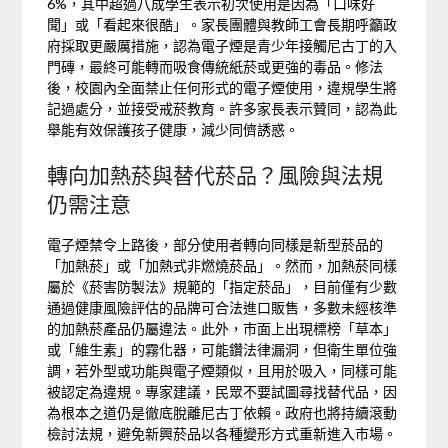
6%，其中超過八成學生表示初次使用是因為「口味好
聞」或「看起來很酷」。家長團體與教師工會長期呼籲政
府採取更嚴厲措施，認為電子煙是青少年接觸尼古丁的入
門磚，最終可能轉而吸食傳統紙菸或更強的毒品。修法
後，校園內全面禁止任何形式的電子煙使用，違規學生將
記過處分，並接受戒菸教育。許多家長表示贊同，認為此
舉能有效保護孩子健康，減少同儕誘惑。
轉向加熱菸與替代菸品？風險與法規
仍需注意
電子煙禁令上路後，部分使用者轉向同樣是新型菸品的
「加熱菸」或「加熱式非燃燒菸品」。然而，加熱菸同樣
屬於《菸害防製法》規範的「指定菸品」，目前僅有少數
通過健康風險評估的品牌可合法進口販售，多數未經核準
的加熱菸產品仍屬違法。此外，市面上出現標榜「草本」
或「維生素」的霧化器，可能鑽法律漏洞，但衛生單位強
調，若外型或功能與電子煙類似，且用於吸入，同樣可能
被認定為違規。專家建議，民眾不要試圖尋找替代品，因
為根本之道仍是徹底脫離尼古丁依賴。政府也將持續滾動
檢討法規，避免新興菸品以各種變形方式重新進入市場。