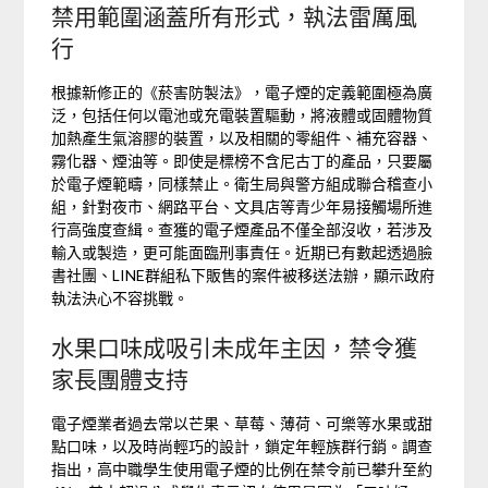
禁用範圍涵蓋所有形式，執法雷厲風
行
根據新修正的《菸害防製法》，電子煙的定義範圍極為廣
泛，包括任何以電池或充電裝置驅動，將液體或固體物質
加熱產生氣溶膠的裝置，以及相關的零組件、補充容器、
霧化器、煙油等。即使是標榜不含尼古丁的產品，只要屬
於電子煙範疇，同樣禁止。衛生局與警方組成聯合稽查小
組，針對夜市、網路平台、文具店等青少年易接觸場所進
行高強度查緝。查獲的電子煙產品不僅全部沒收，若涉及
輸入或製造，更可能面臨刑事責任。近期已有數起透過臉
書社團、LINE群組私下販售的案件被移送法辦，顯示政府
執法決心不容挑戰。
水果口味成吸引未成年主因，禁令獲
家長團體支持
電子煙業者過去常以芒果、草莓、薄荷、可樂等水果或甜
點口味，以及時尚輕巧的設計，鎖定年輕族群行銷。調查
指出，高中職學生使用電子煙的比例在禁令前已攀升至約