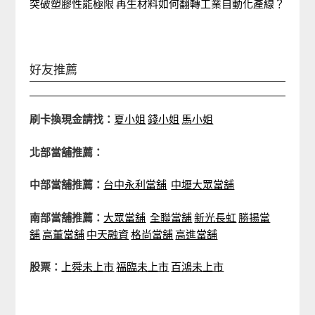
突破塑膠性能極限 再生材料如何翻轉工業自動化產線？
好友推薦
刷卡換現金請找：
夏小姐
錢小姐
馬小姐
北部當舖推薦：
中部當舖推薦：
台中永利當舖
中壢大眾當舖
南部當舖推薦：
大眾當舖
全聯當舖
新光長虹
勝揚當
舖
高董當舖
中天融資
格尚當舖
高進當舖
股票：
上舜未上市
福臨未上市
百鴻未上市