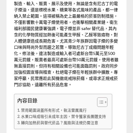
製造、輸入、販賣、展示及使用，無論是含有尼古丁的電
子煙油，還是標榜水果、糖果等各式風味的產品，都一律
納入禁止範圍。這項被稱為史上最嚴格的菸害防制措施，
不僅影響數十萬電子煙使用者，也衝擊相關產業鏈。衛生
福利部國民健康署強調，電子煙並非 safer 替代品，其內
含的化學物質經加熱後可能產生甲醛、乙醛等致癌物，對
人體健康造成長期危害。尤其青少年族群因電子煙的多變
口味與時尚外型而趨之若鶩，導致尼古丁成癮問題年輕
化。修法後，違法製造或輸入者可處新台幣5萬元至500
萬元罰鍰，販賣者最高可處新台幣50萬元罰鍰，使用者雖
無直接罰則，但持有相關設備也可能面臨罰則。政府同步
加強校園宣導與稽查，杜絕電子煙在年輕族群中擴散。專
家呼籲，民眾應趁此契機徹底戒除菸癮，或尋求正規戒菸
門診協助，遠離所有菸品危害。
內容目錄
禁用範圍涵蓋所有形式，執法雷厲風行
水果口味成吸引未成年主因，禁令獲家長團體支持
轉向加熱菸與替代菸品？風險與法規仍需注意