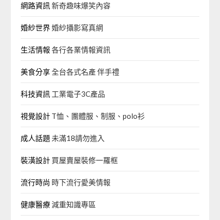
網路資訊
新奇趣味爆笑內容
婚紗世界
婚紗攝影寫真網
生活情報
各行各業情報資訊
美食分享
全台各式名產 伴手禮
科技資訊
工業電子3C產品
視覺設計
T恤、團體服、制服、polo衫
成人話題
未滿18請勿進入
裝潢設計
買屋賣屋裝修一羅框
流行時尚
時下流行愛美情報
健康醫療
減重知識專區