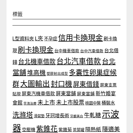
標籤
信用卡換現金
L夾
L型資料夾
不孕症
刷卡換
刷卡換現金
台北借
現
台中機車借款
台中汽車借款
台北汽車借款
台北
台北機車借款
錢
當舖
多囊性卵巢症候
堆高機
塑膠射出成型
大圖輸出
封口機
群
屏東借錢
屏東支票
屏東當舖
新竹婚宴
屏東汽機車借款
貼現
屏東當鋪
未上市
未上市股票
會館
桶裝水
桃園中醫
早洩治療
示波
洗滌塔
牛軋糖
牙冠增長術
滑鼠墊
牙齦美白
器
紫錐花
隱適美
隔熱紙
空壓機
紫錐菊
茶葉罐