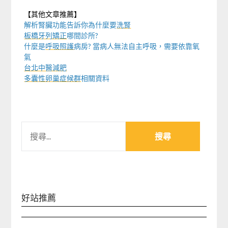
【其他文章推薦】
解析腎臟功能告訴你為什麼要
洗腎
板橋牙列矯正
哪間診所?
什麼是
呼吸照護
病房? 當病人無法自主呼吸，需要依靠氧
氣
台北中醫減肥
多囊性卵巢症候群
相關資料
搜
尋
關
鍵
字:
好站推薦