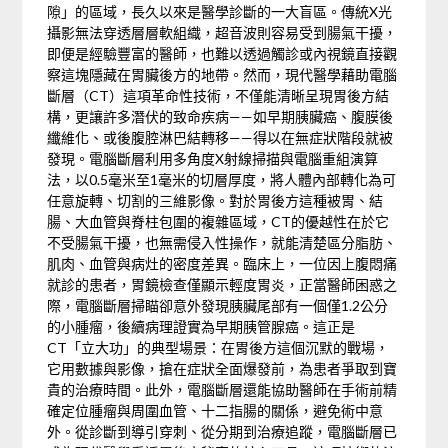
隙」的區域，長久以來是醫學診斷的一大盲區。傳統X光
攝影無法穿透層層軟組織，超音波則容易受到腸氣干擾，
即便是經驗豐富的醫師，也難以透過觸診或內視鏡直接觀
察這塊隱藏在胃臟後方的地帶。然而，現代醫學藉助電腦
斷層（CT）這項革命性技術，不僅能清晰呈現胃後方結
構，更讓許多潛伏的致命疾病——如早期胰臟癌、腹膜後
纖維化、或後腹腔淋巴結轉移——得以在無症狀階段就被
發現。電腦斷層利用多角度X射線掃描與電腦重組演算
法，以0.5毫米至1毫米的切層厚度，將人體內部轉化為可
任意旋轉、切割的三維影像。對於胃後方這種被胃、結
腸、大血管與脊柱包圍的複雜區域，CT的優越性在於它
不受腸氣干擾，也無需侵入性操作，就能清楚區分脂肪、
肌肉、血管與病灶的密度差異。臨床上，一位因上腹悶痛
就診的患者，胃鏡檢查僅顯示輕度胃炎，正當醫師困惑之
際，電腦斷層掃瞄卻意外發現胰臟尾部有一個僅1.2公分
的小腫瘤，後續病理證實為早期胰管腺癌。這正是
CT「立大功」的典型場景：在胃後方這個沉默的戰場，
它用數據與影像，搶在症狀全面爆發前，為患者爭取到寶
貴的治療時間。此外，電腦斷層還能協助醫師在手術前精
確定位腫瘤與周圍血管、十二指腸的關係，避免術中意
外。從診斷到導引穿刺、從分期到治療追蹤，電腦斷層已