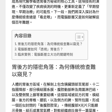
成為現代醫學看透胃後方秘密的核心工具。這項技術的演
進，不僅改變了疾病偵測的時機，更重新定義了「早期發
現、早期治療」的可能性。下一段，我們將深入探討為什
麼傳統檢查總是「看走眼」，而電腦斷層又是如何破解這
個百年難題。
內容目錄
胃後方的隱密角落：為何傳統檢查難以窺見？
電腦斷層如何「透視」胃後方？
臨床實例：電腦斷層立大功的關鍵時刻
胃後方的隱密角落：為何傳統檢查難
以窺見？
人體的胃後方區域，在解剖上包含胰臟頭部至尾部、十二
指腸降部、部分橫結腸系膜、腹腔動脈幹及周圍淋巴結，
以及雙側腎上腺等重要結構。這個區域被前方的胃、橫結
腸，後方的脊椎、腰肌，以及側方的脾、腎所包圍，形成
一個近似封閉的「後腹腔腔室」。傳統腹部X光片只能顯
示骨骼、結石或異常氣體，對軟組織病灶幾乎一籌莫展。