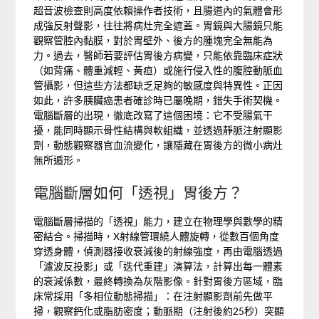
超音波檢查則高度依賴操作者技術，且腸道內的氣體會形
成強反射聲影，往往將病灶完全遮蓋。胃鏡與大腸鏡只能
觀察管腔內黏膜，對於胃壁外、後方的腫塊完全無能為
力。過去，醫師若要評估胃後方病變，只能依靠臨床症狀
（如背痛、體重減輕、黃疸）或施行侵入性的腹腔動脈血
管攝影，但這些方法都缺乏足夠的敏感度與特異性。正因
如此，許多胰臟癌患者確診時已屬晚期，錯失手術契機。
電腦斷層的出現，徹底改寫了這個困境：它不受腸氣干
擾，能同時顯示骨性結構與軟組織，並透過靜脈注射顯影
劑，動態觀察器官血流變化，讓隱藏在胃後方的微小病灶
無所遁形。
電腦斷層如何「透視」胃後方？
電腦斷層掃描的「透視」能力，建立在物理學與數學的精
密結合。掃描時，X射線管環繞人體旋轉，從數百個角度
穿透身體，偵測器接收衰減後的射線強度，再由電腦透過
「濾波反投影」或「迭代重建」演算法，計算出每一體素
的衰減係數，最終轉換為灰階影像。針對胃後方區域，臨
床常採用「多相位動態掃描」：在注射顯影劑前先做平
掃，觀察鈣化或脂肪密度；動脈期（注射後約25秒）突顯