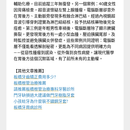
輔助化療，目前追蹤三年無復發。另一個案例：40歲女性
因背痛檢查，超音波懷疑左腎上腺腫瘤，電腦斷層卻意外
在胃後方、主動脈旁發現多枚融合淋巴結，經過內視鏡超
音波引導穿刺證實為淋巴結結核，投予抗結核藥物後完全
痊癒。第三例是年輕男性車禍後，電腦斷層除了顯示脾臟
撕裂，更發現胃後方有一處小型血腫，壓迫胰臟尾部，及
時監控並避免胰臟炎併發症。這些案例共同證明：電腦斷
層不僅能看透解剖秘密，更能為不同病因提供明確方向
——從惡性腫瘤到感染、從外傷到良性病變，讓現代醫學
在胃後方這個沉默區域，有了前所未有的主動權。
【其他文章推薦】
板橋牙齒矯正
費用多少?
板橋根管治療
推薦
請推薦
板橋根管治療專科
牙醫診所
門牙缺損過大建議做
門牙樹脂牙套
小孩蛀牙為什麼裝
不鏽鋼牙套
?
板橋牙周病診所