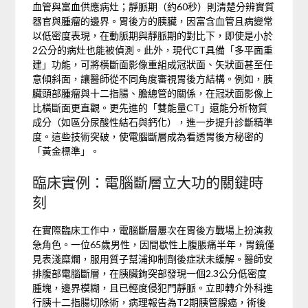
血管與富血供應病灶；靜脈期（約60秒）則清楚分辨實質
器官與腫瘤的邊界。胃後方的胰臟，因富含血管且病變常
以低密度表現，在動脈期與靜脈期的對比下，即使是小於
2公分的病灶也能被偵測。此外，現代CT具備「多平面重
建」功能，可將橫斷面影像重組成冠狀面、矢狀面甚至任
意傾斜面，讓醫師從不同角度審視胃後方結構。例如，胰
臟頭部腫瘤與十二指腸、膽總管的關係，在冠狀面影像上
比橫斷面更直觀。更先進的「雙能量CT」還能分析物質
成分（如區分尿酸性結石與鈣化），進一步提升診斷精準
度。這些技術突破，使電腦斷層成為看透胃後方秘密的
「黃金標準」。
臨床實例：電腦斷層立大功的關鍵時
刻
在實際臨床工作中，電腦斷層屢次在胃後方戰場上扮演救
急角色。一位65歲男性，因間歇性上腹脹痛半年，胃鏡僅
見表淺糜爛，服用質子幫浦抑制劑後症狀未緩解。醫師安
排腹部電腦斷層，在胰臟鉤突部發現一個2.3公分低密度
腫塊，邊界模糊，且已輕度侵犯門靜脈。立即轉介外科進
行胰十二指腸切除術，病理報告為T2期胰管腺癌，術後