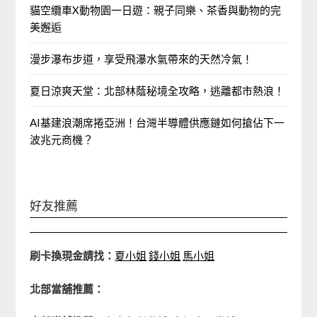
貓空纜車X動物園一日遊：親子同樂、茶香與動物的完
美邂逅
漫步瀑布步道，享受飛瀑水氣帶來的天然冷氣！
夏日涼爽天堂：北部林蔭秘境全攻略，逃離都市熱浪！
AI基建浪潮席捲亞洲！台灣半導體供應鏈如何搶佔下一
波兆元商機？
好友推薦
刷卡換現金請找：
夏小姐
錢小姐
馬小姐
北部當舖推薦：