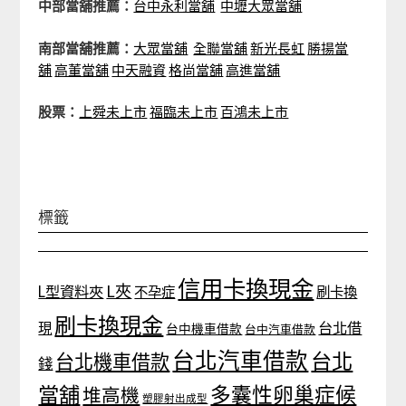
中部當舖推薦：
台中永利當舖
中壢大眾當舖
南部當舖推薦：
大眾當舖
全聯當舖
新光長虹
勝揚當
舖
高董當舖
中天融資
格尚當舖
高進當舖
股票：
上舜未上市
福臨未上市
百鴻未上市
標籤
信用卡換現金
L夾
L型資料夾
不孕症
刷卡換
刷卡換現金
台北借
現
台中機車借款
台中汽車借款
台北汽車借款
台北
台北機車借款
錢
當舖
多囊性卵巢症候
堆高機
塑膠射出成型