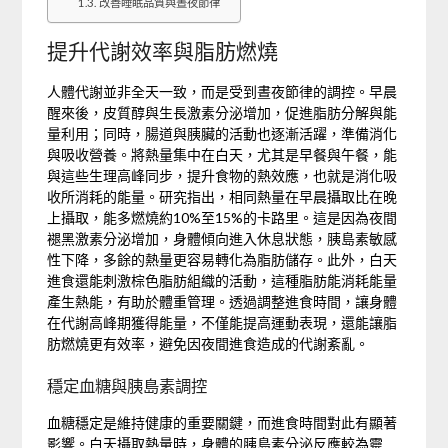
改善睡眠品質與晝夜節律
提升代謝效率與脂肪燃燒
人體代謝並非全天一致，而是受到晝夜節律的調控。早晨
醒來後，皮質醇與生長激素分泌增加，促進脂肪分解與能
量利用；同時，腸道與胰臟的活動也逐漸活躍，準備消化
與吸收營養。將熱量集中在白天，尤其是早餐與午餐，能
與這些生理高峰同步，提升食物的熱效應，也就是消化吸
收所消耗的能量。研究指出，相同熱量在早晨攝取比在晚
上攝取，能多燃燒約10%至15%的卡路里。這是因為夜間
褪黑激素分泌增加，身體傾向進入休息狀態，胰島素敏感
性下降，多餘的熱量更容易轉化為脂肪儲存。此外，白天
進食還能刺激棕色脂肪組織的活動，這種脂肪能消耗能量
產生熱能，有助於體重管理。透過調整進食時間，讓身體
在代謝高峰期獲得能量，不僅能提高運動表現，還能讓脂
肪燃燒更有效率，避免因夜間進食造成的代謝紊亂。
穩定血糖與胰島素調控
血糖穩定是維持健康的重要關鍵，而進食時間對此有顯著
影響。白天攝取熱量時，身體的胰島素分泌反應較為靈