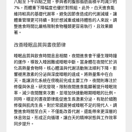
八點至下午四點之間，參與者的腹部脂肪面積平均減少約
7%，而體重下降幅度也優於對照組。此外，白天進食能
維持較高的基礎代謝率，避免因節食造成的代謝減緩，讓
體重管理更可持續。對於想減重或維持體態的人來說，調
整進食時間比嚴格限制食物種類更容易執行，且效果顯
著。
改善睡眠品質與晝夜節律
睡眠品質與飲食時間息息相關，夜間進食會干擾生理時鐘
的運作，導致入睡困難或睡眠中斷。當身體在夜間忙於消
化高熱量食物時，核心體溫與代謝活動無法順利下降，影
響褪黑激素的分泌與深度睡眠的達成。將熱量集中在白
天，能讓消化系統在傍晚前完成主要工作，夜間則專注於
修復與休息。研究發現，限制夜間進食能顯著提升睡眠效
率，減少夜間醒來次數，並增加快速動眼期睡眠的比例。
同時，穩定的晝夜節律能促進生長激素分泌，有助於細胞
修復與肌肉生長。對於常感疲勞或睡眠不足的現代人，調
整進食時間至白天，不僅能改善代謝，還能帶來更深層的
休息效益，形成正向循環，讓白天的精神狀態與工作效率
同步提升。