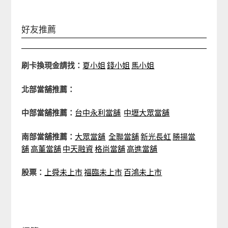
好友推薦
刷卡換現金請找：
夏小姐
錢小姐
馬小姐
北部當舖推薦：
中部當舖推薦：
台中永利當舖
中壢大眾當舖
南部當舖推薦：
大眾當舖
全聯當舖
新光長虹
勝揚當
舖
高董當舖
中天融資
格尚當舖
高進當舖
股票：
上舜未上市
福臨未上市
百鴻未上市