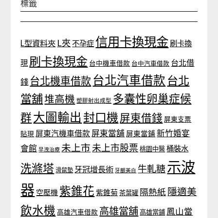
標籤
信用卡換現金
L夾
L型資料夾
不孕症
刷卡換
刷卡換現金
台北借
現
台中機車借款
台中汽車借款
台北汽車借款
台北
台北機車借款
錢
當舖
多囊性卵巢症候
堆高機
塑膠射出成型
大圖輸出
封口機
群
屏東借錢
屏東支票
屏東當舖
新竹婚宴
屏東汽機車借款
貼現
屏東當鋪
未上市
未上市股票
會館
桶裝水
桃園中醫
早洩治療
示波
洗滌塔
牛軋糖
牙冠增長術
滑鼠墊
牙齦美白
器
紫錐花
隱適美
隔熱紙
空壓機
紫錐菊
茶葉罐
飲水機
高雄當舖
鳳山當
高雄汽車借款
高雄當鋪