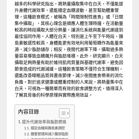
越多的科學研究指出，將熱量攝取集中在白天，不僅能提
升身體代謝效率，還能穩定血糖波動，甚至幫助體重管
理。這種飲食模式，被稱為「時間限制性進食」或「日間
集中攝取」，其核心理念是順應人體生理時鐘，在活動量
較高的時段攝取大部分熱量，讓消化系統與能量代謝達到
最佳協同作用。人體在白天，特別是上午至下午時段，胰
島素敏感性較高，身體能更有效地利用葡萄糖作為能量來
源，減少脂肪儲存；相反，夜間代謝率下降，攝取過多熱
量容易導致血糖飆升與脂肪堆積。此外，研究顯示，白天
攝取足夠熱量有助於維持肌肉質量與基礎代謝率，避免因
節食造成的代謝減緩。這種飲食策略不僅符合生理機制，
還能改善睡眠品質與晝夜節律，減少夜間進食帶來的消化
負擔。對於追求健康或體重控制的人來說，將熱量集中在
白天，可視為一種簡單而有效的飲食調整方式，值得深入
了解其背後的科學原理與實際應用效益。
內容目錄
提升代謝效率與脂肪燃燒
穩定血糖與胰島素調控
體重管理與減少腹部脂肪