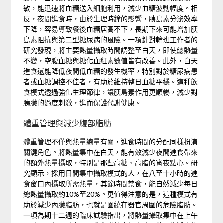
敏，能迅速將血糖送入細胞利用，減少血糖波動幅度。相
反，夜間進食時，由於生理時鐘的影響，胰島素分泌效率
下降，容易導致餐後血糖居高不下，長期下來可能增加胰
島素阻抗與第二型糖尿病的風險。一項針對輪班工作者的
研究發現，將主要熱量攝取時間調整至白天，即使總熱量
不變，空腹血糖與糖化血紅素數值皆有改善。此外，白天
進食還能降低夜間低血糖的發生機率，特別對於糖尿病患
者或血糖調控不佳者，有助於維持整日血糖平穩。這種飲
食模式透過強化生理節律，讓胰島素作用更順暢，減少對
胰臟的過度刺激，進而保護代謝健康。
體重管理與減少腹部脂肪
體重管理不僅與熱量總量有關，進食時間的分配同樣扮演
關鍵角色。將熱量集中在白天，能有效減少夜間進食帶來
的額外熱量攝取，特別是那些高糖、高脂的宵夜點心。研
究顯示，採用日間集中攝取模式的人，在八至十小時的進
食窗口內攝取所需熱量，其餘時間禁食，能自然減少每日
總熱量攝取約10%至20%。更值得注意的是，這種模式有
助於減少內臟脂肪，也就是圍繞在器官周圍的危險脂肪。
一項為期十二週的臨床試驗指出，將熱量攝取集中在上午