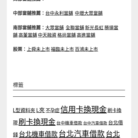
中部當舖推薦：
台中永利當舖
中壢大眾當舖
南部當舖推薦：
大眾當舖
全聯當舖
新光長虹
勝揚當
舖
高董當舖
中天融資
格尚當舖
高進當舖
股票：
上舜未上市
福臨未上市
百鴻未上市
標籤
信用卡換現金
L夾
L型資料夾
不孕症
刷卡換
刷卡換現金
台北借
現
台中機車借款
台中汽車借款
台北汽車借款
台北
台北機車借款
錢