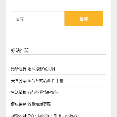
搜
尋
關
鍵
字:
好站推薦
婚紗世界
婚紗攝影寫真網
美食分享
全台各式名產 伴手禮
生活情報
各行各業情報資訊
健康醫療
減重知識專區
視覺設計
T恤、團體服、制服、polo衫