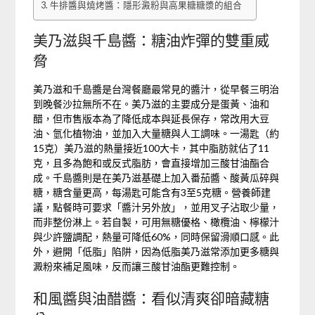
牛排醬與燒烤醬：隱形澱粉與高果糖糖漿的組合
美乃滋與千島醬：糖油炸彈的雙重威
脅
美乃滋和千島醬是台灣餐廳最常見的醬汁，從早餐三明治
到晚餐沙拉無所不在。美乃滋的主要成分是蛋黃、油和
醋，但市售版本為了降低成本與延長保存，常改用大豆
油、氫化植物油，並加入大量糖與人工調味。一湯匙（約
15克）美乃滋的熱量接近100大卡，其中脂肪就佔了11
克，且多為飽和或反式脂肪，會直接增加三酸甘油酯合
成。千島醬則是在美乃滋基礎上加入番茄醬、酸黃瓜碎與
糖，糖含量更高，每湯匙可能含有3至5克糖。營養師建
議，點餐時可要求「醬汁另外放」，並用叉子沾取少量，
而非整份淋上。若自製，可用無糖優格、橄欖油、檸檬汁
與少許鹽調配，熱量可降低60%，同時保留滑順口感。此
外，避開「低脂」陷阱，因為低脂美乃滋常添加更多糖與
澱粉來補足風味，反而讓三酸甘油酯更難控制。
和風醬與油醋醬：看似清爽卻暗藏糖