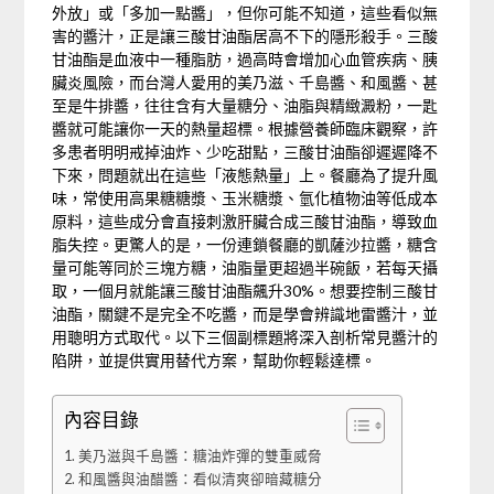
外放」或「多加一點醬」，但你可能不知道，這些看似無
害的醬汁，正是讓三酸甘油酯居高不下的隱形殺手。三酸
甘油酯是血液中一種脂肪，過高時會增加心血管疾病、胰
臟炎風險，而台灣人愛用的美乃滋、千島醬、和風醬、甚
至是牛排醬，往往含有大量糖分、油脂與精緻澱粉，一匙
醬就可能讓你一天的熱量超標。根據營養師臨床觀察，許
多患者明明戒掉油炸、少吃甜點，三酸甘油酯卻遲遲降不
下來，問題就出在這些「液態熱量」上。餐廳為了提升風
味，常使用高果糖糖漿、玉米糖漿、氫化植物油等低成本
原料，這些成分會直接刺激肝臟合成三酸甘油酯，導致血
脂失控。更驚人的是，一份連鎖餐廳的凱薩沙拉醬，糖含
量可能等同於三塊方糖，油脂量更超過半碗飯，若每天攝
取，一個月就能讓三酸甘油酯飆升30%。想要控制三酸甘
油酯，關鍵不是完全不吃醬，而是學會辨識地雷醬汁，並
用聰明方式取代。以下三個副標題將深入剖析常見醬汁的
陷阱，並提供實用替代方案，幫助你輕鬆達標。
內容目錄
美乃滋與千島醬：糖油炸彈的雙重威脅
和風醬與油醋醬：看似清爽卻暗藏糖分