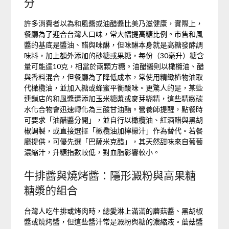
分
許多消費者以為和風醬或油醋醬比美乃滋健康，實際上，
餐廳為了迎合台灣人口味，常大幅提高糖比例。市售和風
醬的基底是醬油、醋與味醂，但味醂本身就是高糖發酵調
味料，加上額外添加的砂糖或果糖，每份（30毫升）糖含
量可能達10克，相當於兩顆方糖。油醋醬則以橄欖油、醋
與香料混合，但餐廳為了降低成本，常使用精緻植物油取
代橄欖油，並加入糖或蜂蜜平衡酸味。更驚人的是，某些
連鎖店的和風醬還添加玉米糖漿或麥芽糊精，這些精緻碳
水化合物會迅速轉化為三酸甘油酯。營養師提醒，點餐時
可要求「油醋醬分開」，並自行以橄欖油、紅酒醋與黑胡
椒調製，或直接選擇「橄欖油加檸檬汁」作為替代。若餐
廳提供，可優先選「巴薩米克醋」，其天然甜味來自葡萄
濃縮汁，升糖指數較低，對血脂影響較小。
牛排醬與燒烤醬：隱形澱粉與高果糖
糖漿的組合
台灣人吃牛排或烤肉時，總愛淋上滿滿的蘑菇醬、黑胡椒
醬或燒烤醬，但這些醬汁常是澱粉與糖的濃縮液。蘑菇醬