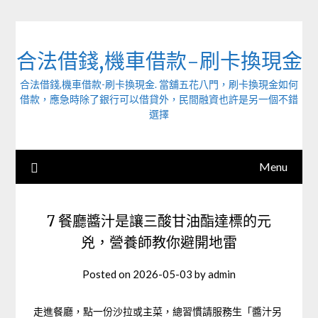
Skip
to
content
合法借錢,機車借款-刷卡換現金
合法借錢,機車借款-刷卡換現金. 當舖五花八門，刷卡換現金如何
借款，應急時除了銀行可以借貸外，民間融資也許是另一個不錯
選擇
Menu
7 餐廳醬汁是讓三酸甘油酯達標的元
兇，營養師教你避開地雷
Posted on
2026-05-03
by
admin
走進餐廳，點一份沙拉或主菜，總習慣請服務生「醬汁另