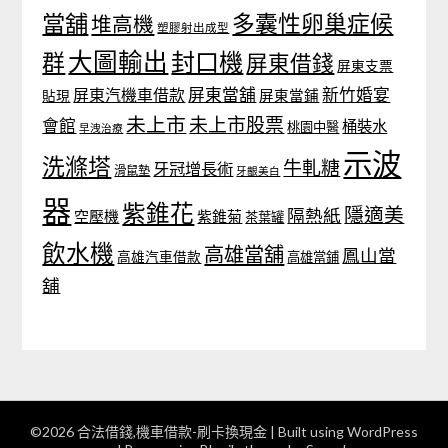
當舖
多囊性卵巢症候
堆高機
塑膠射出成型
大圖輸出
封口機
群
屏東借錢
屏東支票
屏東當舖
新竹婚宴
屏東汽機車借款
貼現
屏東當鋪
未上市
未上市股票
會館
桶裝水
桃園中醫
早洩治療
示波
洗滌塔
牛軋糖
牙冠增長術
滑鼠墊
牙齦美白
器
紫錐花
隱適美
隔熱紙
空壓機
紫錐菊
茶葉罐
飲水機
高雄當舖
鳳山當
高雄汽車借款
高雄當鋪
舖
©2026 合法借錢,機車借款-刷卡換現金
| Built using WordPress