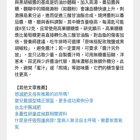
與黑胡椒醬的基底是奶油炒麵糊，加入高湯、番茄醬與
糖，麵糊中的精緻澱粉（如麵粉）會讓血糖快速上升，刺
激胰島素分泌，進而促進三酸甘油酯合成。燒烤醬則以番
茄醬、糖、醋與香料調製，其中糖含量極高，每湯匙可能
達8至12克，且常使用高果糖糖漿。研究顯示，高果糖糖
漿比葡萄糖更易直接轉化為三酸甘油酯，對血脂的傷害加
倍。營養師建議，吃牛排時可選擇「原味搭配玫瑰鹽或黑
胡椒粒」，避免醬汁；若一定要用，可要求「醬汁另外
放」，並只沾取少量。自製醬汁時，可用無糖番茄糊、洋
蔥末、蒜泥與少許醬油代替，風味濃郁且無額外糖分。此
外，避開「蜜汁」或「照燒」等甜味醬，它們的糖含量往
往更高。
【其他文章推薦】
想
減肥天母
有推薦的診所嗎?
嬰兒戴
頭型
矯正頭盔，更多成功案例分享
台北中醫減肥
多囊性卵巢症候群
相關資料
什麼是
呼吸照護
病房? 當病人無法自主呼吸，需要依靠氧
氣