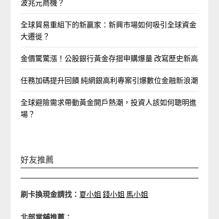
波兆元商機？
全球貿易重組下的新贏家：新興市場如何吸引全球資金
大遷徙？
金價驚驚漲！公股銀行黃金存摺申購爆量 改寫歷史新高
任務加碼提升回饋 純網銀高利專案引爆數位金融新浪潮
全球避險需求帶動黃金開戶熱潮，投資人該如何聰明進
場？
好友推薦
刷卡換現金請找：
夏小姐
錢小姐
馬小姐
北部當舖推薦：