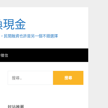
換現金
外，民間融資也許是另一個不錯選擇
合徵信
搜
尋
關
鍵
字:
好站推薦