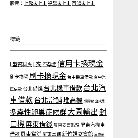
股票：
上舜未上市
福臨未上市
百鴻未上市
標籤
信用卡換現金
L夾
L型資料夾
不孕症
刷卡換現金
刷卡換現
台中機車借款
台中汽
台北汽
台北機車借款
台北借錢
車借款
車借款
台北當舖
堆高機
塑膠射出成型
大圖輸出
封
多囊性卵巢症候群
口機
屏東借錢
屏東汽機車
屏東支票貼現
屏東當舖
新竹婚宴會館
借款
屏東當鋪
早洩治