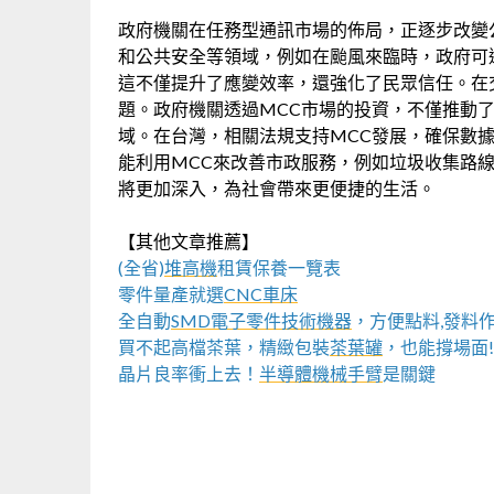
政府機關在任務型通訊市場的佈局，正逐步改變
和公共安全等領域，例如在颱風來臨時，政府可
這不僅提升了應變效率，還強化了民眾信任。在
題。政府機關透過MCC市場的投資，不僅推動
域。在台灣，相關法規支持MCC發展，確保數
能利用MCC來改善市政服務，例如垃圾收集路
將更加深入，為社會帶來更便捷的生活。
【其他文章推薦】
(全省)
堆高機
租賃保養一覽表
零件量產就選
CNC車床
全自動
SMD電子零件技術機器
，方便點料,發料
買不起高檔茶葉，精緻包裝
茶葉罐
，也能撐場面!
晶片良率衝上去！
半導體機械手臂
是關鍵