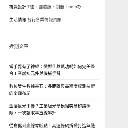
視覺設計
T恤、團體服、制服、polo衫
生活情報
各行各業情報資訊
近期文章
當手臂有了神經：微型化與低功耗如何完美整
合工業感知元件與機械手臂
數位雙生數據基石：長距離與高精度感測技術
的全面布局
金屬反光干擾？工業級光學模組突破辨識極
限，一次讀取率直線攀升
從倉儲到產線零斷點！高速條碼辨識打造無縫