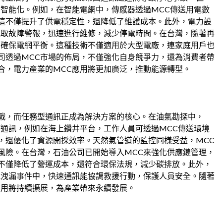
加智能化。例如，在智能電網中，傳感器透過MCC傳送用電數
這不僅提升了供電穩定性，還降低了維護成本。此外，電力設
獲取故障警報，迅速進行維修，減少停電時間。在台灣，隨著再
，確保電網平衡。這種技術不僅適用於大型電廠，連家庭用戶也
司透過MCC市場的佈局，不僅強化自身競爭力，還為消費者帶
合，電力產業的MCC應用將更加廣泛，推動能源轉型。
戰，而任務型通訊正成為解決方案的核心。在油氣勘探中，
時通訊，例如在海上鑽井平台，工作人員可透過MCC傳送環境
，還優化了資源開採效率。天然氣管道的監控同樣受益，MCC
風險。在台灣，石油公司已開始導入MCC來強化供應鏈管理，
不僅降低了營運成本，還符合環保法規，減少碳排放。此外，
氣洩漏事件中，快速通訊能協調救援行動，保護人員安全。隨著
應用將持續擴展，為產業帶來永續發展。