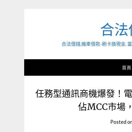
Skip
to
content
合法
合法借錢,機車借款-刷卡換現金
首頁
任務型通訊商機爆發！
佔MCC市場
Posted o