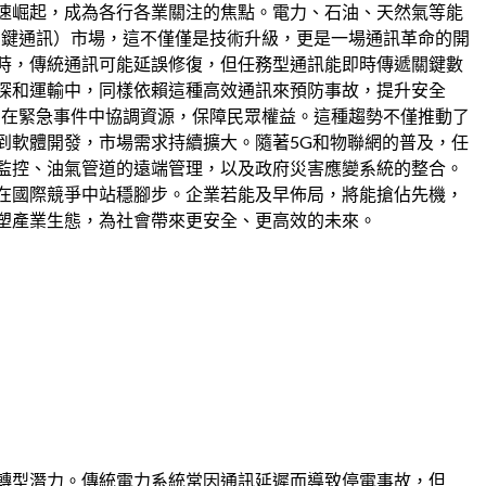
速崛起，成為各行各業關注的焦點。電力、石油、天然氣等能
關鍵通訊）市場，這不僅僅是技術升級，更是一場通訊革命的開
時，傳統通訊可能延誤修復，但任務型通訊能即時傳遞關鍵數
探和運輸中，同樣依賴這種高效通訊來預防事故，提升安全
如在緊急事件中協調資源，保障民眾權益。這種趨勢不僅推動了
到軟體開發，市場需求持續擴大。隨著5G和物聯網的普及，任
監控、油氣管道的遠端管理，以及政府災害應變系統的整合。
在國際競爭中站穩腳步。企業若能及早佈局，將能搶佔先機，
塑產業生態，為社會帶來更安全、更高效的未來。
轉型潛力。傳統電力系統常因通訊延遲而導致停電事故，但