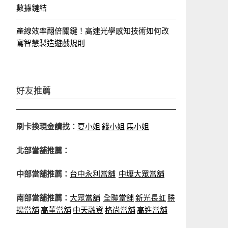
數據鏈結
產線效率翻倍關鍵！高速光學感知技術如何改
寫智慧製造遊戲規則
好友推薦
刷卡換現金請找：
夏小姐
錢小姐
馬小姐
北部當舖推薦：
中部當舖推薦：
台中永利當舖
中壢大眾當舖
南部當舖推薦：
大眾當舖
全聯當舖
新光長虹
勝
揚當舖
高董當舖
中天融資
格尚當舖
高進當舖