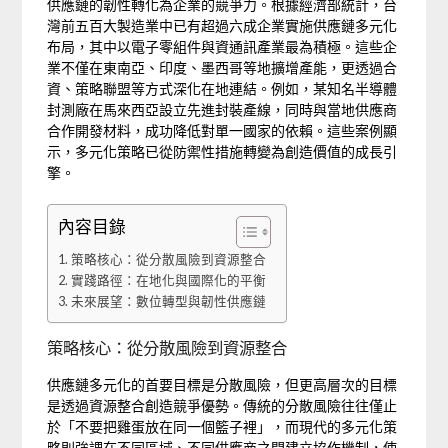
供應鏈的韌性轉化為企業的競爭力。根據經濟部統計，台
灣前五百大製造業中已有超過六成企業實施供應鏈多元化
布局，其中以電子零組件與資通訊產業最為積極。這些企
業不僅在東南亞、印度、墨西哥等地擴增產能，更透過合
資、策略聯盟等方式深化在地連結。例如，某知名半導體
封測廠在馬來西亞設立先進封裝產線，同時與當地供應商
合作開發材料，成功降低對單一國家的依賴。這些案例顯
示，多元化策略已從防禦性措施轉變為創造價值的成長引
擎。
內容目錄
策略核心：從分散風險到資源整合
實踐路徑：在地化與國際化的平衡
未來展望：數位轉型與韌性供應鏈
策略核心：從分散風險到資源整合
供應鏈多元化的首要目標是分散風險，但更高層次的目標
是透過資源整合創造競爭優勢。傳統的分散風險往往僅止
於「不要把雞蛋放在同一個籃子裡」，而現代的多元化策
略則強調在不同區域、不同供應商之間建立協作機制，使