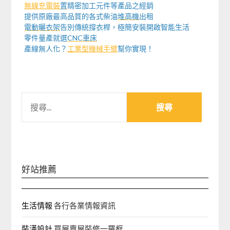
無線充電裝
置
精密加工元件等產品之經銷
提供原廠最高品質的各式柴油
堆高機
出租
電動曬衣架
告別傳統撐衣桿，極簡安裝開啟智能生活
零件量產就選
CNC車床
產線無人化？
工業型機械手臂
幫你實現！
搜
尋
關
鍵
字:
好站推薦
生活情報
各行各業情報資訊
裝潢設計
買屋賣屋裝修一羅框