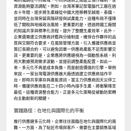
資源能夠靈活調配。例如，台灣某筆記型電腦代工廠在過
去十年間，逐步將生產線從中國大陸移轉至越南、泰國，
並同時在台灣保留高階研發與試產能力。這種布局不僅降
低了關稅與地緣政治風險，更重要的是，透過跨國工廠間
的知識共享與標準化流程，提升了整體生產效率。此外，
企業還需建立供應商評鑑與分級制度，確保合作夥伴的品
質與交期符合要求。在風險管理方面，引入備援供應商並
簽訂長期合約，可以避免因單一供應商產能不足而影響交
貨。更重要的是，企業應將供應鏈視為一個動態系統，利
用大數據預測需求波動，並提前調整產能配置。如此一
來，多元化不再是成本負擔，而是創造價值的引擎。舉例
來說，一家台灣電源供應器大廠透過建立供應商協作平
台，即時共享庫存與產能資訊，當主力供應商因天災停工
時，備援供應商能在二十四小時內接手生產，將衝擊降至
最低。這種資源整合能力，正是多元化策略從被動防禦轉
向主動創新的關鍵。
實踐路徑：在地化與國際化的平衡
推行供應鏈多元化時，企業往往面臨在地化與國際化的兩
難。一方面，為了貼近市場與客戶，需要在主要銷售區域