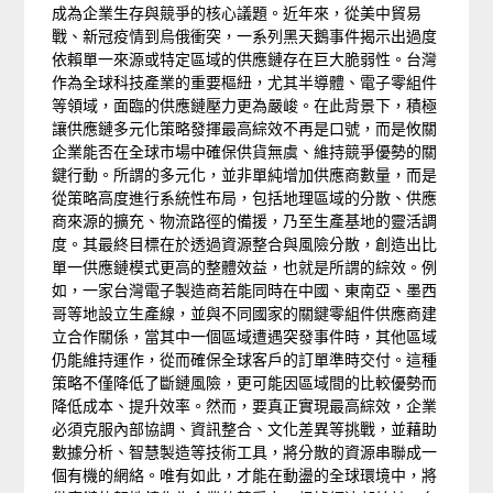
成為企業生存與競爭的核心議題。近年來，從美中貿易
戰、新冠疫情到烏俄衝突，一系列黑天鵝事件揭示出過度
依賴單一來源或特定區域的供應鏈存在巨大脆弱性。台灣
作為全球科技產業的重要樞紐，尤其半導體、電子零組件
等領域，面臨的供應鏈壓力更為嚴峻。在此背景下，積極
讓供應鏈多元化策略發揮最高綜效不再是口號，而是攸關
企業能否在全球市場中確保供貨無虞、維持競爭優勢的關
鍵行動。所謂的多元化，並非單純增加供應商數量，而是
從策略高度進行系統性布局，包括地理區域的分散、供應
商來源的擴充、物流路徑的備援，乃至生產基地的靈活調
度。其最終目標在於透過資源整合與風險分散，創造出比
單一供應鏈模式更高的整體效益，也就是所謂的綜效。例
如，一家台灣電子製造商若能同時在中國、東南亞、墨西
哥等地設立生產線，並與不同國家的關鍵零組件供應商建
立合作關係，當其中一個區域遭遇突發事件時，其他區域
仍能維持運作，從而確保全球客戶的訂單準時交付。這種
策略不僅降低了斷鏈風險，更可能因區域間的比較優勢而
降低成本、提升效率。然而，要真正實現最高綜效，企業
必須克服內部協調、資訊整合、文化差異等挑戰，並藉助
數據分析、智慧製造等技術工具，將分散的資源串聯成一
個有機的網絡。唯有如此，才能在動盪的全球環境中，將