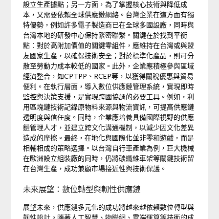
設立生產據點；另一方面，為了掌握核心技術與降低成
本，又需要依賴全球供應鏈網絡。台灣企業在這方面有獨
特優勢，例如許多電子製造商已在全球多國設廠，同時與
台灣本地的研發中心保持緊密聯繫。關鍵在於找到平衡
點：對於高附加價值的關鍵零組件，應維持在台灣或與盟
友國家生產，以確保技術安全；對於標準化產品，則可分
散至勞動力成本較低的國家。此外，企業應積極參與區域
經濟整合，如CPTPP、RCEP等，以獲得關稅優惠與貿易
便利。在執行層面，導入數位供應鏈管理系統，實現即時
監控與決策支援，是實現跨國協調的必要工具。例如，利
用區塊鏈技術記錄原物料來源與物流資訊，可提高供應鏈
透明度與信任度。同時，企業應培養具備國際視野的供應
鏈管理人才，並建立跨文化溝通機制，以減少因文化差異
造成的摩擦。最終，在地化與國際化並非零和遊戲，而是
相輔相成的策略選擇。以台灣自行車產業為例，巨大機械
在歐洲設立組裝廠的同時，仍將碳纖維車架等關鍵技術留
在台灣生產，成功兼顧市場接近性與技術保護。
未來展望：數位轉型與韌性供應鏈
展望未來，供應鏈多元化的成功將越來越依賴數位轉型與
韌性設計。隨著人工智慧、物聯網、雲端運算等技術的成