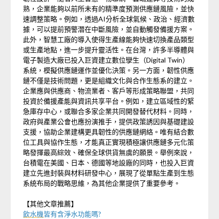
熟，企業能夠以前所未有的精準度預測供應鏈風險，並快
速調整策略。例如，透過AI分析全球氣候、政治、經濟數
據，可以提前預警潛在中斷風險，並自動觸發備援方案。
此外，智慧工廠的導入使得生產線能夠快速切換產品類型
或生產地點，進一步提升靈活性。在台灣，許多半導體與
電子製造大廠已投入巨資建立數位孿生（Digital Twin）
系統，模擬供應鏈運作並優化決策。另一方面，韌性供應
鏈不僅是技術問題，更是組織文化與合作生態系的建立。
企業應與供應商、物流業者、客戶等形成策略聯盟，共同
投資於備援產能與資訊共享平台。例如，建立區域性的緊
急庫存中心，或聯合多家企業共同開發替代材料。同時，
政府與產業公會也應扮演推手，提供政策誘因與基礎建設
支援，協助企業建構更具韌性的供應鏈網絡。唯有結合數
位工具與協作生態，才能真正實現積極讓供應鏈多元化策
略發揮最高綜效、確保全球供貨無虞的願景。舉例來說，
台積電在美國、日本、德國等地設廠的同時，也投入巨資
建立先進封裝與材料研發中心，展現了從單點生產到生態
系統布局的戰略思維，為其他企業提供了重要參考。
【其他文章推薦】
飲水機
皆有含淨水功能嗎?