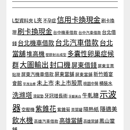
信用卡換現金
L夾
L型資料夾
不孕症
刷卡換
刷卡換現金
台北借
現
台中機車借款
台中汽車借款
台北汽車借款
台北
台北機車借款
錢
當舖
多囊性卵巢症候
堆高機
塑膠射出成型
大圖輸出
封口機
群
屏東借錢
屏東支票
屏東當舖
新竹婚宴
屏東汽機車借款
貼現
屏東當鋪
未上市
未上市股票
會館
桶裝水
桃園中醫
早洩治療
示波
洗滌塔
牛軋糖
牙冠增長術
滑鼠墊
牙齦美白
器
紫錐花
隱適美
隔熱紙
空壓機
紫錐菊
茶葉罐
飲水機
高雄當舖
鳳山當
高雄汽車借款
高雄當鋪
舖