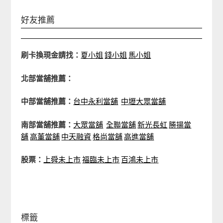
好友推薦
刷卡換現金請找：
夏小姐
錢小姐
馬小姐
北部當舖推薦：
中部當舖推薦：
台中永利當舖
中壢大眾當舖
南部當舖推薦：
大眾當舖
全聯當舖
新光長虹
勝揚當
舖
高董當舖
中天融資
格尚當舖
高進當舖
股票：
上舜未上市
福臨未上市
百鴻未上市
標籤