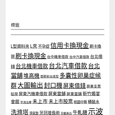
標籤
信用卡換現金
L夾
L型資料夾
不孕症
刷卡換
刷卡換現金
台北借
現
台中機車借款
台中汽車借款
台北汽車借款
台北
台北機車借款
錢
當舖
多囊性卵巢症候
堆高機
塑膠射出成型
大圖輸出
封口機
群
屏東借錢
屏東支票
屏東當舖
新竹婚宴
屏東汽機車借款
貼現
屏東當鋪
未上市
未上市股票
會館
桶裝水
桃園中醫
早洩治療
示波
洗滌塔
牛軋糖
牙冠增長術
滑鼠墊
牙齦美白