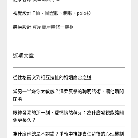
視覺設計
T恤、團體服、制服、polo衫
裝潢設計
買屋賣屋裝修一羅框
近期文章
從性格衝突到相互拉扯的婚姻磨合之道
當另一半嫌你太敏感？溫柔反擊的聰明話術，讓他瞬間
閉嘴
眼神發亮的那一刻，愛情悄然萌芽：為什麼凝視能讓關
係更長久？
為什麼他總是不認錯？爭執中推卸責任背後的心理機制