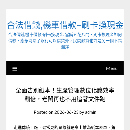
Skip
to
content
合法借錢,機車借款-刷卡換現金
合法借錢,機車借款-刷卡換現金. 當舖五花八門，刷卡換現金如何
借款，應急時除了銀行可以借貸外，民間融資也許是另一個不錯
選擇
Menu
全面告別紙本！生產管理數位化讓效率
翻倍，老闆再也不用追著文件跑
Posted on
2026-06-23
by
admin
走進傳統工廠，最常見的景象就是桌上堆滿紙本表單、角