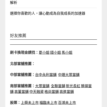
解析
選擇你喜歡的人，讓心動成為自我成長的加速器
好友推薦
刷卡換現金請找：
夏小姐
錢小姐
馬小姐
北部當舖推薦：
中部當舖推薦：
台中永利當舖
中壢大眾當舖
南部當舖推薦：
大眾當舖
全聯當舖
新光長虹
勝揚當
舖
高董當舖
中天融資
格尚當舖
高進當舖
股票：
上舜未上市
福臨未上市
百鴻未上市