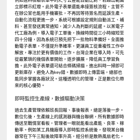
立即標示紅燈。此外電子表單還能串接簽核流程，主管不
在辦公室也能用手機審批，不再因等待簽名而延誤生產。
自動化流程更進一步，系統可根據設定規則自動派工、補
料、甚至發送異常通知，減少人為判斷的延遲。以某電子
代工廠為例，導入電子工單後，換線時間從三小時縮短至
四十分鐘，因為系統已預先把下一批物料準備好。全面推
動電子表單，不僅提升準確率，更讓員工從重複性工作中
解放，專注於更有價值的工作。台灣企業在導入時，可先
從最繁瑣的幾個表單開始，逐步擴展，降低員工學習負
擔。此外電子表單還可結合條碼掃描，進出料時一掃即可
更新庫存，避免人為key錯。數據即時上傳雲端，總部也
能同步掌握各廠狀況。這種透明化的管理，正是數位化帶
來的核心優勢。
即時監控生產線，數據驅動決策
過去生產管理依賴班長回報、事後報表，總是落後一步。
數位化後，生產線上的感測器與機台聯網，所有數據即時
傳送至戰情室看板，管理者一眼就能看出產能、良率、稼
動率。例如某工具機廠導入即時監控系統後，發現某台機
器常在下午三點後故障率升高，經分析是散熱風扇老化，