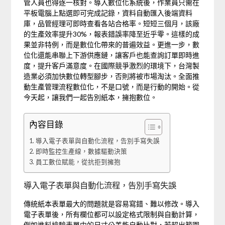
管人員也得逐一核對。導入數位化系統後，作業員只需在
平板電腦上點選即可完成記錄，資料自動匯入後端資料
庫，品管經理可即時查看各站合格率。短短三個月，該廠
的生產效率提升30%，報表錯誤率降至近乎零。這樣的成
果並非特例，而是數位化帶來的普遍效益。更進一步，數
位化還能串聯上下游供應鏈，讓客戶也能查詢訂單即時進
度，提升客戶滿意度。在國際競爭激烈的環境下，台灣製
造業必須加快數位轉型腳步，否則將被市場淘汰。全面推
動生產管理流程數位化，不是口號，而是行動的開始。從
今天起，讓我們一起告別紙本，擁抱數位。
內容目錄
導入電子表單與自動化流程，告別手寫失誤
即時監控生產線，數據驅動決策
員工數位賦能，從抗拒到擁抱
導入電子表單與自動化流程，告別手寫失誤
傳統紙本表單最大的問題就是容易寫錯、難以修改。導入
電子表單後，所有欄位都可以設定格式限制與自動計算，
例如進料檢驗表單中的尺寸公差能自動比對，若超出範圍