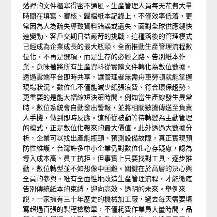
落裡的文件櫃塞得密不通風。生產管理人員每天花費大量
時間在填寫、審核、歸檔紙本記錄上，不僅效率低落，更
常因為人為疏失導致資料錯誤或遺失。面對全球供應鏈快
速變動、客戶交期日益嚴苛的挑戰，這種落後的管理模式
已經成為企業成長的最大瓶頸。全面推動生產管理流程數
位化，不再是選項，而是生存的必經之路。告別紙本作
業，意味著將所有生產資料從實體文件轉化為數位數據，
透過雲端平台即時共享，讓管理者無需舟車勞頓就能掌握
現場狀況。數位化不僅能減少紙張浪費、符合環保趨勢，
更重要的是能大幅縮短決策時間。例如當生產線發生異常
時，數位系統會自動發出警報，並將相關數據傳送至負責
人手機，做到即時反應。這種從被動等待轉變為主動管理
的模式，正是數位化帶來的最大價值。此外透過大數據分
析，企業可以找出產能瓶頸、預測設備故障，真正實現預
防性維護。台灣許多中小企業仍對數位化心存疑慮，認為
導入成本高、員工抗拒，但事實上只要找對工具、逐步推
動，數位轉型並不如想像中困難。關鍵在於高層的決心與
全員的參與，唯有全面性地改造生產管理流程，才能徹底
告別傳統紙本的束縛，迎向高效、透明的未來。舉例來
說，一家擁有三十年歷史的機械加工廠，過去每天需要填
寫超過百張的製程檢驗單，不僅耗費作業員大量時間，品