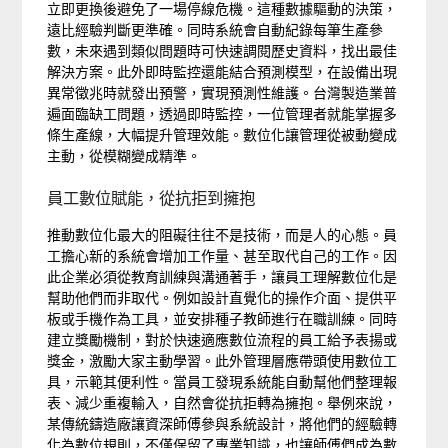
立即更換後避免了一場停線危機。這種數據驅動的決策，
遠比經驗判斷更準確。同時系統會自動紀錄每筆生產參
數，未來遇到類似問題時可快速調閱歷史資料，找出最佳
解決方案。此外即時監控還能結合預測模型，在設備出現
異常徵兆時就發出預警，實現預測性維護。台灣製造業普
遍面臨缺工問題，透過即時監控，一位管理者就能掌握多
條生產線，大幅提升管理效能。數位化讓管理從被動變成
主動，從模糊變成精準。
員工數位賦能，從抗拒到擁抱
推動數位化最大的阻礙往往不是技術，而是人的心態。員
工擔心新的系統會增加工作量、甚至取代自己的工作。因
此企業必須從教育訓練與溝通著手，讓員工理解數位化是
幫助他們而非取代。例如設計直覺化的操作介面、提供平
板或手機作為工具，並安排種子教師進行在職訓練。同時
建立獎勵機制，對於快速適應數位流程的員工給予表揚或
獎金，激勵大家主動學習。此外管理層應帶頭使用數位工
具，示範其便利性。當員工發現系統能自動幫他們整理報
表、減少重複輸入，自然會從抗拒轉為擁抱。舉例來說，
某傳統鑄造廠讓資深師傅參與系統設計，將他們的經驗轉
化為數位規則，不僅保留了專業知識，也讓師傅們成為數