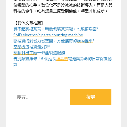
位轉型的推手。數位化不是冷冰冰的技術導入，而是人與
科技的協作，唯有讓員工感受到價值，轉型才能成功。
【其他文章推薦】
買不起高檔茶葉，精緻包裝
茶葉罐
，也能撐場面!
SMD electronic parts counting machine
哪裡買的到省力省空間，方便攜帶的
購物推車
?
空壓機
這裡買最划算!
塑膠射出工廠
一條龍製造服務
告別頻繁維修！5 個延長
堆高機
電池與壽命的日常保養祕
訣
搜
尋
關
鍵
字: