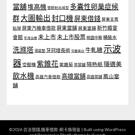
當舖
多囊性卵巢症候
堆高機
塑膠射出成型
大圖輸出
封口機
群
屏東借錢
屏東支票
屏東當舖
新竹婚宴
屏東汽機車借款
貼現
屏東當鋪
未上市
未上市股票
會館
桶裝水
桃園中醫
早洩治療
示波
洗滌塔
牛軋糖
牙冠增長術
滑鼠墊
牙齦美白
器
紫錐花
隱適美
隔熱紙
空壓機
紫錐菊
茶葉罐
飲水機
高雄當舖
鳳山當
高雄汽車借款
高雄當鋪
舖
©2026 合法借錢,機車借款-刷卡換現金
| Built using WordPress
and
Responsive Blogily
theme by Superb