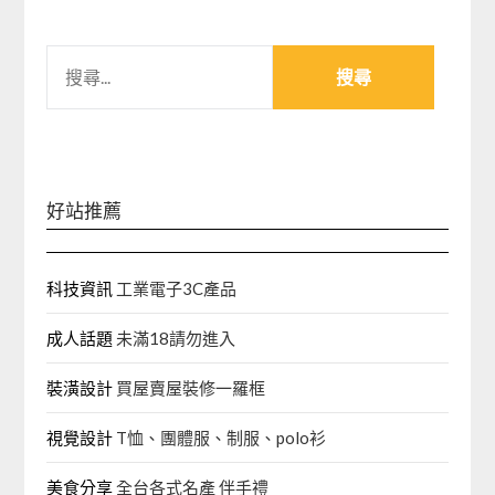
搜
尋
關
鍵
字:
好站推薦
科技資訊
工業電子3C產品
成人話題
未滿18請勿進入
裝潢設計
買屋賣屋裝修一羅框
視覺設計
T恤、團體服、制服、polo衫
美食分享
全台各式名產 伴手禮