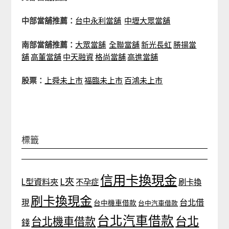
中部當舖推薦：
台中永利當舖
中壢大眾當舖
南部當舖推薦：
大眾當舖
全聯當舖
新光長虹
勝揚當
舖
高董當舖
中天融資
格尚當舖
高進當舖
股票：
上舜未上市
福臨未上市
百鴻未上市
標籤
信用卡換現金
L夾
L型資料夾
不孕症
刷卡換
刷卡換現金
台北借
現
台中機車借款
台中汽車借款
台北汽車借款
台北
台北機車借款
錢