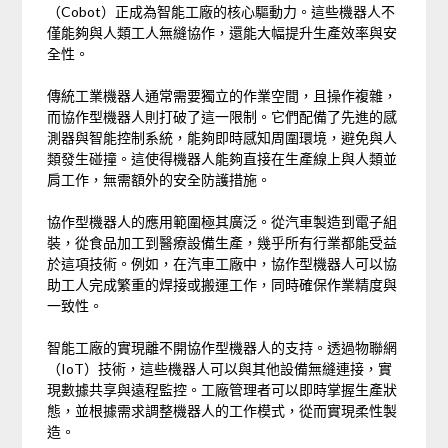
（Cobot）正成為智能工廠的核心驅動力。這些機器人不
僅能夠與人類工人無縫協作，還能大幅提升生產效率與安
全性。
傳統工業機器人通常需要獨立的作業空間，且操作複雜，
而協作型機器人則打破了這一限制。它們配備了先進的感
測器與智能控制系統，能夠即時感知周圍環境，避免與人
類發生碰撞。這使得機器人能夠直接在生產線上與人類並
肩工作，無需額外的安全防護措施。
協作型機器人的應用範圍極其廣泛。從汽車製造到電子組
裝，從食品加工到醫療設備生產，幾乎所有行業都能受益
於這項技術。例如，在汽車工廠中，協作型機器人可以協
助工人完成繁重的焊接或搬運工作，同時確保作業精度與
一致性。
智能工廠的實現離不開協作型機器人的支持。透過物聯網
（IoT）技術，這些機器人可以與其他設備無縫連接，實
現數據共享與遠程監控。工廠管理者可以即時掌握生產狀
態，並根據需求調整機器人的工作模式，從而實現柔性製
造。