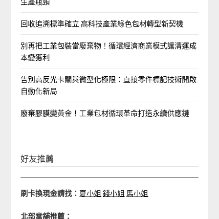
生產瓶頸
回收追溯標準確立 高科技產業綠色包材轉型新契機
別再把工業包裝當廢棄物！循環經濟商業模式讓清運成
本變獲利
告別高反光卡關與微型化極限：直接零件標記技術開啟
自動化新局
廢棄膠膜變黃金！工業包材循環革命打造永續供應鏈
好友推薦
刷卡換現金請找：
夏小姐
錢小姐
馬小姐
北部當舖推薦：