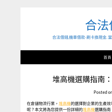
Skip
to
content
合法
合法借錢,機車借款-刷卡換現金
首頁
堆高機選購指南
Posted o
在倉儲物流行業，
堆高機
的選擇對企業的生產效
呢？本文將為您提供一份詳細的
堆高機
選購指南