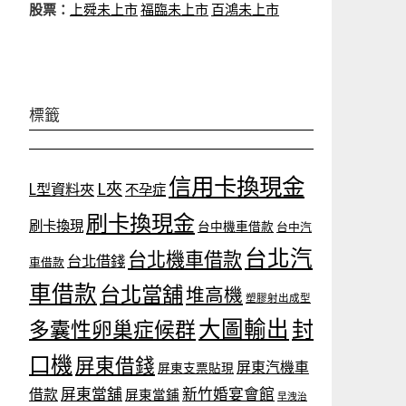
股票：
上舜未上市
福臨未上市
百鴻未上市
標籤
信用卡換現金
L夾
L型資料夾
不孕症
刷卡換現金
刷卡換現
台中機車借款
台中汽
台北汽
台北機車借款
台北借錢
車借款
車借款
台北當舖
堆高機
塑膠射出成型
大圖輸出
封
多囊性卵巢症候群
口機
屏東借錢
屏東汽機車
屏東支票貼現
屏東當舖
新竹婚宴會館
借款
屏東當鋪
早洩治