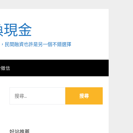
換現金
外，民間融資也許是另一個不錯選擇
合徵信
搜
尋
關
鍵
字:
好站推薦