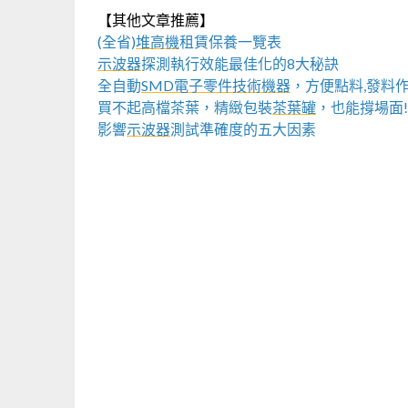
【其他文章推薦】
(全省)
堆高機
租賃保養一覽表
示波器
探測執行效能最佳化的8大秘訣
全自動
SMD電子零件技術機器
，方便點料,發料
買不起高檔茶葉，精緻包裝
茶葉罐
，也能撐場面!
影響
示波器
測試準確度的五大因素