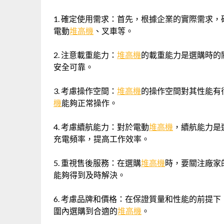
1. 確定使用需求：首先，根據企業的實際需求，
電動
堆高機
、叉車等。
2. 注意載重能力：
堆高機
的載重能力是選購時的
安全可靠。
3. 考慮操作空間：
堆高機
的操作空間對其性能有
機
能夠正常操作。
4. 考慮續航能力：對於電動
堆高機
，續航能力是
充電頻率，提高工作效率。
5. 重視售後服務：在選購
堆高機
時，要關注廠家
能夠得到及時解決。
6. 考慮品牌和價格：在保證質量和性能的前提
圍內選購到合適的
堆高機
。