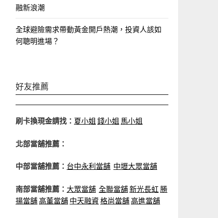
融新浪潮
全球避險需求帶動黃金開戶熱潮，投資人該如
何聰明進場？
好友推薦
刷卡換現金請找：
夏小姐
錢小姐
馬小姐
北部當舖推薦：
中部當舖推薦：
台中永利當舖
中壢大眾當舖
南部當舖推薦：
大眾當舖
全聯當舖
新光長虹
勝
揚當舖
高董當舖
中天融資
格尚當舖
高進當舖