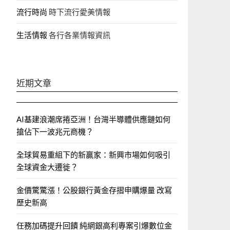
流行時尚
時下流行愛美情報
生活情報
各行各業情報資訊
近期文章
AI基建浪潮席捲亞洲！台灣半導體供應鏈如何
搶佔下一波兆元商機？
全球貿易重組下的新贏家：新興市場如何吸引
全球資金大遷徙？
金價驚驚漲！公股銀行黃金存摺申購爆量 改寫
歷史新高
任務加碼提升回饋 純網銀高利專案引爆數位金