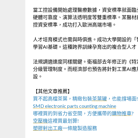
當工控設備開始處理醫療數據，資安標準就面臨
硬體可靠度、演算法透明度等雙重標準。某醫材廠商便因
控資安標準，成功打入歐洲高端市場。
人才培育模式也需與時俱進。成功大學開設的「
學習AI基礎。這種跨界訓練孕育出的複合型人
法規調適速度同樣關鍵。衛福部去年修正的《特
分級管理制度。而經濟部也預告將針對工業AI
設。
【其他文章推薦】
買不起高檔茶葉，精緻包裝
茶葉罐
，也能撐場面!
SMD electronic parts counting machine
哪裡買的到省力省空間，方便攜帶的
購物推車
?
空壓機
這裡買最划算!
塑膠射出工廠
一條龍製造服務