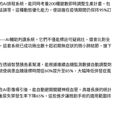
AI排程系統，能同時考量200種變數即時調整生產計畫，包
延誤等。這種動態優化能力，使該廠在疫情期間仍保持95%訂
——AI輔助判讀系統。它們不僅能標註可疑病灶，還會比對全
，這套系統已成功揪出數十起初期無症狀的微小肺結節，搶下
在透過智慧胰島素幫浦，能根據連續血糖監測數據自動調整劑
使病患血糖達標時間從60%提升至85%，大幅降低併發症風
合AI影像導引後，能自動避開關鍵神經血管。高雄長庚的統計
後尿失禁發生率下降65%。這些進步讓微創手術的適用範圍持