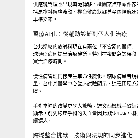
供應鏈管理也出現典範轉移。桃園某汽車零件廠的
括原物料價格波動、機台健康狀態甚至國際航運
單準交率。
醫療AI化：從輔助診斷到個人化治療
台北榮總的放射科現在有兩位「不會累的醫師」
球類似病例提出治療建議。特別在夜間急診時段
寶貴治療時間。
慢性病管理同樣產生革命性變化。糖尿病患者現
量。台中某醫學中心臨床試驗顯示，這種閉環系統
險。
手術室裡的改變更令人驚艷。達文西機械手臂結
顯示，前列腺癌手術的失血量因此減少40%，術
續擴大。
跨域整合挑戰：技術與法規的同步進化