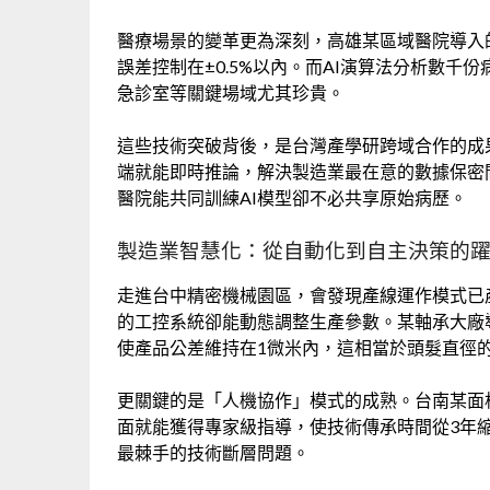
醫療場景的變革更為深刻，高雄某區域醫院導入
誤差控制在±0.5%以內。而AI演算法分析數千
急診室等關鍵場域尤其珍貴。
這些技術突破背後，是台灣產學研跨域合作的成
端就能即時推論，解決製造業最在意的數據保密問
醫院能共同訓練AI模型卻不必共享原始病歷。
製造業智慧化：從自動化到自主決策的
走進台中精密機械園區，會發現產線運作模式已
的工控系統卻能動態調整生產參數。某軸承大廠
使產品公差維持在1微米內，這相當於頭髮直徑的1
更關鍵的是「人機協作」模式的成熟。台南某面板
面就能獲得專家級指導，使技術傳承時間從3年
最棘手的技術斷層問題。