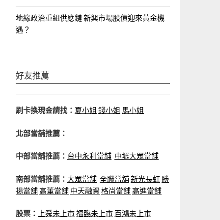
地緣政治重組供應鏈 新興市場股債迎來黃金機
遇？
好友推薦
刷卡換現金請找：
夏小姐
錢小姐
馬小姐
北部當舖推薦：
中部當舖推薦：
台中永利當舖
中壢大眾當舖
南部當舖推薦：
大眾當舖
全聯當舖
新光長虹
勝
揚當舖
高董當舖
中天融資
格尚當舖
高進當舖
股票：
上舜未上市
福臨未上市
百鴻未上市