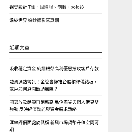
視覺設計
T恤、團體服、制服、polo衫
婚紗世界
婚紗攝影寫真網
近期文章
吸收穩定資金 純網銀祭高利優惠搶攻客戶存款
融資過熱警訊！金管會擬推台股槓桿儀錶板，
散戶如何避開斷頭風險？
國銀放款餘額再創新高 民企備貨與個人借貸雙
強勁 反映經濟動能與資金需求熱絡
匯率評價面處於低檔 新興市場貨幣升值空間可
期