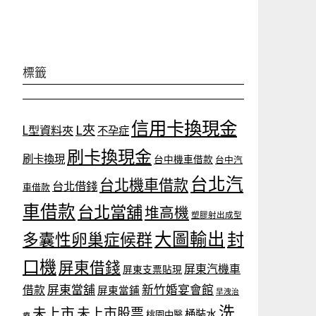
標籤
信用卡換現金
L夾
L型資料夾
不孕症
刷卡換現金
刷卡換現
台中機車借款
台中汽
台北汽
台北機車借款
台北借錢
車借款
車借款
台北當舖
堆高機
塑膠射出成型
大圖輸出
封
多囊性卵巢症候群
口機
屏東借錢
屏東汽機車
屏東支票貼現
屏東當舖
新竹婚宴會館
借款
屏東當鋪
早洩治
洗
未上市
未上市股票
桶裝水
桃園中醫
療