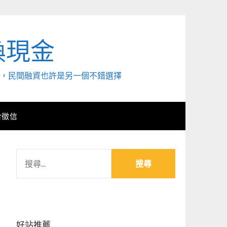
換現金
外，民間融資也許是另一個不錯選擇
合徵信
搜
尋
關
鍵
字:
好站推薦