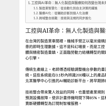
工控與AI革命：無人化製造與醫療如何改變台灣未
製造業智慧化：從自動化到自主決策的躍進
醫療AI化：從輔助診斷到個人化治療
跨域整合挑戰：技術與法規的同步進化
工控與AI革命：無人化製造與
在台灣的製造業車間裡，機械手臂正以毫米級精
患的即時生理數據。這不是科幻場景，而是工控
體與精密製造重鎮，正面臨勞動力結構轉型的關
心引擎。
傳統生產線上，老師傅憑經驗調整機台參數的畫
統。這些系統能在0.1秒內辨識200種以上的
北某醫學中心引進的AI輔助診斷平台，將早期肺
技術整合帶來驚人效益的同時，也重塑產業規則
預測設備故障，使非計畫停機時間下降85%。
賣斷硬體轉型為訂閱制智權服務。