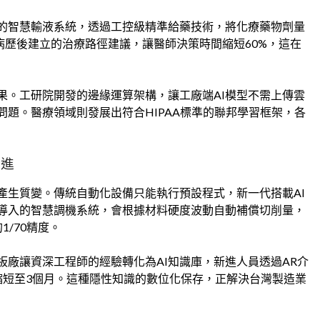
的智慧輸液系統，透過工控級精準給藥技術，將化療藥物劑量
份病歷後建立的治療路徑建議，讓醫師決策時間縮短60%，這在
果。工研院開發的邊緣運算架構，讓工廠端AI模型不需上傳雲
題。醫療領域則發展出符合HIPAA標準的聯邦學習框架，各
躍進
產生質變。傳統自動化設備只能執行預設程式，新一代搭載AI
導入的智慧調機系統，會根據材料硬度波動自動補償切削量，
/70精度。
廠讓資深工程師的經驗轉化為AI知識庫，新進人員透過AR介
縮短至3個月。這種隱性知識的數位化保存，正解決台灣製造業