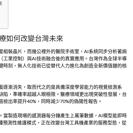
來
醫療如何改變台灣未來
度組裝晶片，而幾公裡外的醫院手術室，AI系統同步分析著病
（工業控制）與AI技術融合後的真實應用。台灣作為全球半導
鍵時刻，無人化技術已從替代人力進化為創造全新價值鏈的核
面逐漸消失，取而代之的是具備深度學習能力的視覺檢測系
產品缺陷，準確率超越人眼極限。醫療領域更出現突破性發展，台
癌檢出率提升40%，同時減少70%的偽陽性報告。
。當製造現場的感測器每分鐘產生上萬筆數據，AI模型能即時
這種預測性維護模式，正在改變台灣工具機產業的服務型態，從