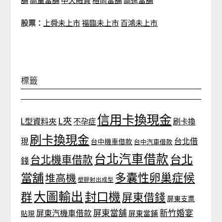
股票：
上舜未上市
福臨未上市
百鴻未上市
標籤
信用卡換現金
L夾
L型資料夾
不孕症
刷卡換
刷卡換現金
台北借
現
台中機車借款
台中汽車借款
台北汽車借款
台北
台北機車借款
錢
當舖
多囊性卵巢症候
堆高機
塑膠射出成型
大圖輸出
封口機
群
屏東借錢
屏東支票
屏東當舖
新竹婚宴
屏東汽機車借款
貼現
屏東當鋪