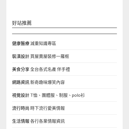
鍵
字:
好站推薦
健康醫療
減重知識專區
裝潢設計
買屋賣屋裝修一羅框
美食分享
全台各式名產 伴手禮
網路資訊
新奇趣味爆笑內容
視覺設計
T恤、團體服、制服、polo衫
流行時尚
時下流行愛美情報
生活情報
各行各業情報資訊