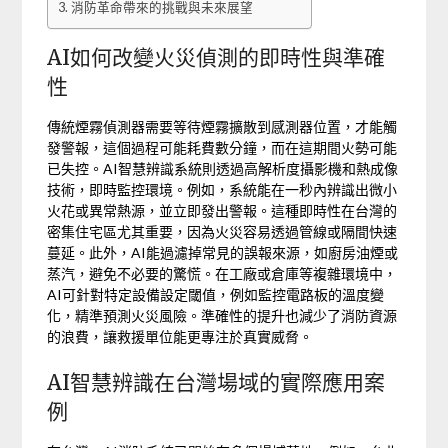
消防革命帶來的挑戰與未來展望
AI如何改變火災偵測的即時性與準確
性
傳統煙霧偵測器需要等待煙霧擴散到感測器位置，才能觸
發警報，這個過程可能耗費數分鐘，而在這期間火勢可能
已失控。AI智慧辨識系統則透過高解析度攝影機和熱成像
技術，即時監控環境。例如，系統能在一秒內辨識出微小
火花或異常熱源，並立即發出警報。這種即時性在台灣的
密集住宅區尤其重要，因為火災容易透過管線或隔間快速
蔓延。此外，AI能過濾掉常見的誤報來源，如廚房油煙或
蒸汽，避免不必要的驚慌。在工廠或倉庫等複雜環境中，
AI可針對特定設備設定閾值，例如監控電路板的溫度變
化，精準預測火災風險。準確性的提升也減少了消防資源
的浪費，讓救援單位能更專注於真實威脅。
AI智慧辨識在台灣場域的實際應用案
例