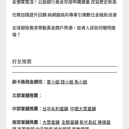
金價驚驚漲！公股銀行黃金存摺申購爆量 改寫歷史新高
任務加碼提升回饋 純網銀高利專案引爆數位金融新浪潮
全球避險需求帶動黃金開戶熱潮，投資人該如何聰明進
場？
好友推薦
刷卡換現金請找：
夏小姐
錢小姐
馬小姐
北部當舖推薦：
中部當舖推薦：
台中永利當舖
中壢大眾當舖
南部當舖推薦：
大眾當舖
全聯當舖
新光長虹
勝揚當
舖
高董當舖
中天融資
格尚當舖
高進當舖