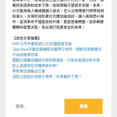
著技術成熟和成本下降，這些障礙可望逐步克服。未來，
AI可能與無人機或機器人結合，在火災現場進行即時偵測
和滅火。台灣的消防單位也應加強培訓，讓人員熟悉AI操
作。這項革命不僅是技術升級，更是思維轉變，從依賴硬
體轉向智慧決策，為台灣打造更安全的未來。
【其他文章推薦】
SMD元件外觀瑕疵
CCD外觀檢查包裝
Tape Reel手動包裝機
配合載帶之特性，間斷式或連續式
可自由選擇切換
電動升降曬衣機
結合照明與風乾，打造全能陽台新生態
防火漆
適用在何種環境中呢?
零售業
防損解決方案
消防工程
設計與施工標準，你準備好了嗎？
搜
尋
關