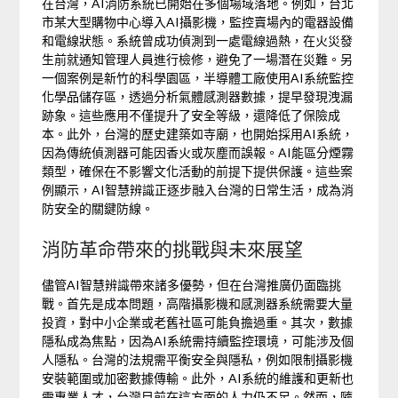
在台灣，AI消防系統已開始在多個場域落地。例如，台北
市某大型購物中心導入AI攝影機，監控賣場內的電器設備
和電線狀態。系統曾成功偵測到一處電線過熱，在火災發
生前就通知管理人員進行檢修，避免了一場潛在災難。另
一個案例是新竹的科學園區，半導體工廠使用AI系統監控
化學品儲存區，透過分析氣體感測器數據，提早發現洩漏
跡象。這些應用不僅提升了安全等級，還降低了保險成
本。此外，台灣的歷史建築如寺廟，也開始採用AI系統，
因為傳統偵測器可能因香火或灰塵而誤報。AI能區分煙霧
類型，確保在不影響文化活動的前提下提供保護。這些案
例顯示，AI智慧辨識正逐步融入台灣的日常生活，成為消
防安全的關鍵防線。
消防革命帶來的挑戰與未來展望
儘管AI智慧辨識帶來諸多優勢，但在台灣推廣仍面臨挑
戰。首先是成本問題，高階攝影機和感測器系統需要大量
投資，對中小企業或老舊社區可能負擔過重。其次，數據
隱私成為焦點，因為AI系統需持續監控環境，可能涉及個
人隱私。台灣的法規需平衡安全與隱私，例如限制攝影機
安裝範圍或加密數據傳輸。此外，AI系統的維護和更新也
需專業人才，台灣目前在這方面的人力仍不足。然而，隨