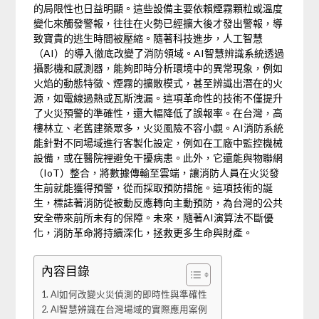
的局限性也日益明顯。這些設備主要依賴煙霧顆粒或溫度
變化來觸發警報，往往在火勢已經擴大後才發出警報，導
致寶貴的逃生時間被壓縮。隨著科技進步，人工智慧
（AI）的導入徹底改變了消防領域。AI智慧辨識系統透過
攝影機和感測器，能夠即時分析環境中的異常現象，例如
火焰的動態特徵、煙霧的擴散模式，甚至辨識出潛在的火
源，如電線過熱或瓦斯洩漏。這項革命性的技術不僅提升
了火災預警的準確性，還大幅降低了誤報率。在台灣，高
樓林立、老舊建築眾多，火災風險不容小覷。AI消防系統
能針對不同場域進行客製化設定，例如在工廠中監控機械
設備，或在醫院裡避免干擾病患。此外，它還能與物聯網
（IoT）整合，將數據傳輸至雲端，讓消防人員在火災發
生前就能獲得預警，從而採取預防措施。這項技術的誕
生，標誌著消防從被動反應轉向主動預防，為台灣的公共
安全帶來前所未有的保障。未來，隨著AI演算法不斷優
化，消防革命將持續深化，拯救更多生命與財產。
內容目錄
AI如何改變火災偵測的即時性與準確性
AI智慧辨識在台灣場域的實際應用案例