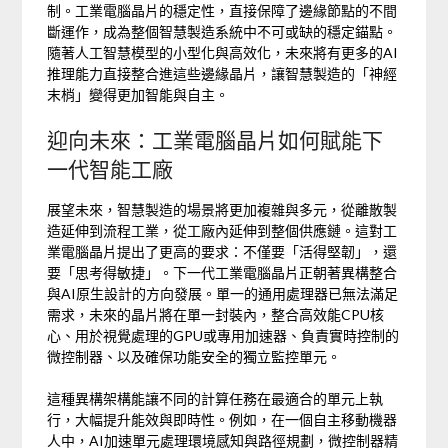
制。工業電腦晶片的穩定性，直接保障了邊緣節點的不間
斷運作，成為整個智慧製造系統中不可或缺的穩定錨點。
隨著人工智慧模型的小型化與高效化，未來將有更多的AI
推理能力直接整合進這些邊緣晶片，讓智慧製造的「神經
末梢」變得更加智能與自主。
迎向未來：工業電腦晶片如何賦能下
一代智能工廠
展望未來，智慧製造的場景將更加複雜與多元，從離散製
造延伸到流程工業，從工廠內延伸到整個供應鏈。這對工
業電腦晶片提出了更高的要求：不僅要「活得堅韌」，還
要「思考得敏捷」。下一代工業電腦晶片正朝著異構整合
與AI原生設計的方向發展。單一的通用處理器已無法滿足
需求，未來的晶片將在單一封裝內，整合高效能CPU核
心、用於視覺處理的GPU或專用加速器、負責實時控制的
微控制器、以及確保功能安全的獨立監控單元。
這種異構架構能讓不同的計算任務在最適合的單元上執
行，大幅提升能效與即時性。例如，在一個自主移動機器
人中，AI加速單元處理環境感知與路徑規劃，微控制器精