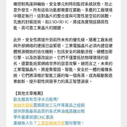
確控制馬達與輪胎，安全單元則時刻監控系統狀態，防止
意外發生。所有這些功能都需要在震動、多塵的工廠環境
中穩定執行，這對晶片的整合度與可靠性是空前的挑戰。
先進的封裝技術，如2.5D/3D IC，將成為實現這類高性
能、高可靠工業晶片的關鍵。
此外，安全性將提升到前所未有的優先級。隨著工廠系統
與外部網絡的連接日益緊密，工業電腦晶片必須內建從硬
體根源開始的信任機制，包括安全的啟動流程、硬體加密
引擎、以及防篡改設計。它們不僅要抵抗物理環境的惡
劣，還要能抵禦網絡世界的惡意攻擊。總而言之，未來的
工業電腦晶片，將是集堅固、智能、安全於一體的複雜系
統，它們將深植於智能工廠的每一個角落，成為驅動製造
業創新、提升韌性與競爭力的真正智慧源泉。
【其他文章推薦】
飲水機
皆有含淨水功能嗎?
無線充電裝
置
精密加工元件等產品之經銷
提供原廠最高品質的各式柴油
堆高機
出租
零件量產就選
CNC車床
產線無人化？
工業型機械手臂
幫你實現！