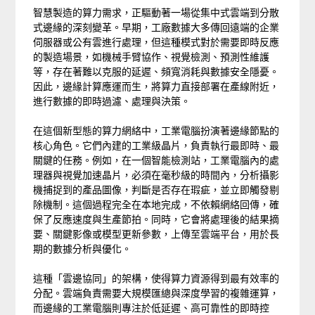
智慧製造的算力需求，正驅動著一場從集中式雲端到分散
式邊緣的深刻變革。早期，工廠數據大多傳回遠端的企業
伺服器或公有雲進行處理，但這種模式對於需要即時反應
的製造場景，如機械手臂協作、視覺檢測、預測性維護
等，存在著難以克服的延遲、頻寬消耗與數據安全隱憂。
因此，邊緣計算應運而生，將算力直接部署在產線附近，
進行數據的即時過濾、處理與決策。
在這個新型態的算力網絡中，工業電腦扮演著邊緣節點的
核心角色。它們內建的工業級晶片，負責執行最即時、最
關鍵的任務。例如，在一個智能檢測站，工業電腦內的處
理器與視覺加速晶片，必須在毫秒級的時間內，分析攝影
機捕捉到的產品圖像，判斷是否存在瑕疵，並立即觸發剔
除機制。這個過程完全在本地完成，不依賴網絡回傳，確
保了反應速度與生產節拍。同時，它會將處理後的結果摘
要、關鍵影像或模型更新參數，上傳至雲端平台，用於長
期的數據分析與優化。
這種「雲邊協同」的架構，使得算力資源得到最有效率的
分配。雲端負責需要大規模匯總與深度學習的複雜運算，
而邊緣的工業電腦則專注於低延遲、高可靠性的即時控