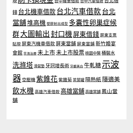
台北借
現
台中機車借款
台中汽車借款
台北汽車借款
台北
台北機車借款
錢
當舖
多囊性卵巢症候
堆高機
塑膠射出成型
大圖輸出
封口機
群
屏東借錢
屏東支票
屏東當舖
新竹婚宴
屏東汽機車借款
貼現
屏東當鋪
未上市
未上市股票
會館
桶裝水
桃園中醫
早洩治療
示波
洗滌塔
牛軋糖
牙冠增長術
滑鼠墊
牙齦美白
器
紫錐花
隱適美
隔熱紙
空壓機
紫錐菊
茶葉罐
飲水機
高雄當舖
鳳山當
高雄汽車借款
高雄當鋪
舖