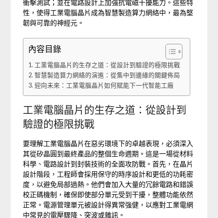
衝擊測試；並在電路設計上加強抗電磁干擾能力。這些特
性，使得工業電腦晶片成為智慧製造算力網絡中，最為堅
韌與可靠的神經元。
內容目錄
工業電腦晶片的生存之道：從設計到驗證的極限挑戰
智慧製造算力網絡的演進：從集中到邊緣的關鍵佈局
迎向未來：工業電腦晶片如何賦能下一代智能工廠
工業電腦晶片的生存之道：從設計到
驗證的極限挑戰
要理解工業電腦晶片在惡劣環境下的卓越表現，必須深入
其從矽晶圓到最終產品的整個生命週期。這是一場從材料
科學、電路設計到封裝技術的全面攻防戰。首先，在晶片
設計階段，工程師會採用保守的時序設計和更低的功耗密
度，以避免局部過熱。他們會加入大量的冗餘電路和錯誤
校正碼機制，確保即使部分單元受到干擾，整體功能依然
正常。電源管理單元被設計得異常強健，以應對工業電網
中常見的電壓驟降、突波或雜訊。