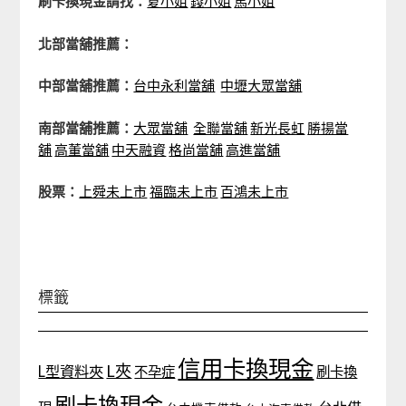
刷卡換現金請找：
夏小姐
錢小姐
馬小姐
北部當舖推薦：
中部當舖推薦：
台中永利當舖
中壢大眾當舖
南部當舖推薦：
大眾當舖
全聯當舖
新光長虹
勝揚當
舖
高董當舖
中天融資
格尚當舖
高進當舖
股票：
上舜未上市
福臨未上市
百鴻未上市
標籤
信用卡換現金
L夾
L型資料夾
不孕症
刷卡換
刷卡換現金