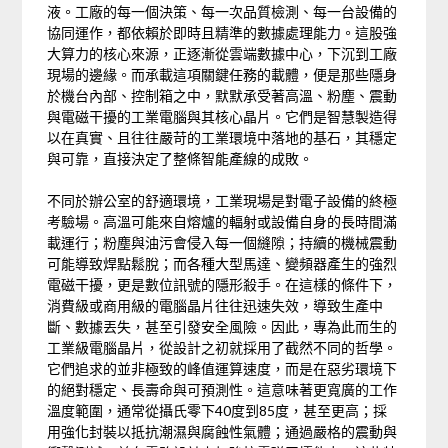
液。工廠的每一個決策、每一次品質檢測、每一台設備的
協同運作，都依賴於即時且精準的數據處理能力。這股強
大算力的核心來源，正逐漸從雲端數據中心，下沉到工廠
現場的邊緣。而承載這項關鍵任務的載體，便是那些隱身
於機台內部、控制箱之中，默默承受著高溫、粉塵、震動
與電磁干擾的工業電腦與其核心晶片。它們是智慧製造得
以在真實、且往往嚴苛的工業環境中落地的基石，其穩定
與可靠，直接決定了整條智能產線的成敗。
不同於辦公室的舒適環境，工業現場是對電子設備的終極
考驗場。高溫可能來自熔爐的輻射或設備自身的長時間滿
載運行；粉塵與油污會侵入每一個縫隙；持續的機械震動
可能導致焊點鬆脫；而各種大型馬達、變頻器產生的強烈
電磁干擾，更是數位訊號的隱形殺手。在這樣的條件下，
消費級或商用級的電腦晶片往往迅速失效，導致生產中
斷、數據丟失，甚至引發安全風險。因此，專為此而生的
工業級電腦晶片，從設計之初就採用了截然不同的哲學。
它們追求的並非極致的峰值運算速度，而是在惡劣環境下
的絕對穩定、長壽命與可預測性。這意味著更寬廣的工作
溫度範圍，通常從攝氏零下40度到85度，甚至更高；採
用強化封裝以抵抗潮濕與腐蝕性氣體；通過嚴格的震動與