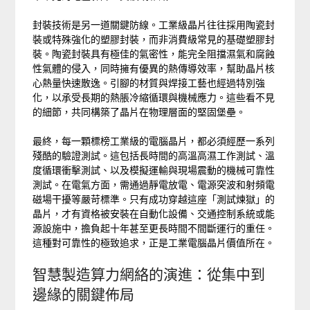
封裝技術是另一道關鍵防線。工業級晶片往往採用陶瓷封
裝或特殊強化的塑膠封裝，而非消費級常見的基礎塑膠封
裝。陶瓷封裝具有極佳的氣密性，能完全阻擋濕氣和腐蝕
性氣體的侵入，同時擁有優異的熱傳導效率，幫助晶片核
心熱量快速散逸。引腳的材質與焊接工藝也經過特別強
化，以承受長期的熱脹冷縮循環與機械應力。這些看不見
的細節，共同構築了晶片在物理層面的堅固堡壘。
最終，每一顆標榜工業級的電腦晶片，都必須經歷一系列
殘酷的驗證測試。這包括長時間的高溫高濕工作測試、溫
度循環衝擊測試、以及模擬運輸與現場震動的機械可靠性
測試。在電氣方面，需通過靜電放電、電源突波和射頻電
磁場干擾等嚴苛標準。只有成功穿越這座「測試煉獄」的
晶片，才有資格被安裝在自動化設備、交通控制系統或能
源設施中，擔負起十年甚至更長時間不間斷運行的重任。
這種對可靠性的極致追求，正是工業電腦晶片價值所在。
智慧製造算力網絡的演進：從集中到
邊緣的關鍵佈局