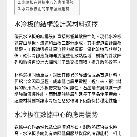
水冷板在數據中心的應用優勢
水冷板技術的未來發展趨勢
水冷板的結構設計與材料選擇
優質水冷板的結構設計直接影響其散熱性能。現代水冷板
通常由基板、流道和蓋板三部分組成，其中流道設計最為
關鍵。工程師透過計算流體力學模擬，優化流道形狀與分
佈，確保冷卻液能均勻流經整個散熱區域。創新的針狀陣
列和微通道設計大幅增加了熱交換面積，提升散熱效率。
材料選擇同樣重要，銅因其優異的導熱性成為首選材料，
但鋁合金因重量輕、成本低也廣受歡迎。近年來，複合材
料的應用為水冷板帶來新的可能性。石墨烯塗層能進一步
增強熱傳導性能，而耐腐蝕塗層則延長了產品使用壽命。
這些材料創新讓水冷板在惡劣環境下仍能保持穩定性能。
水冷板在數據中心的應用優勢
數據中心作為現代數位經濟的基石，對散熱技術要求極
高。水冷板系統能有效降低伺服器機房的冷卻能耗，相比