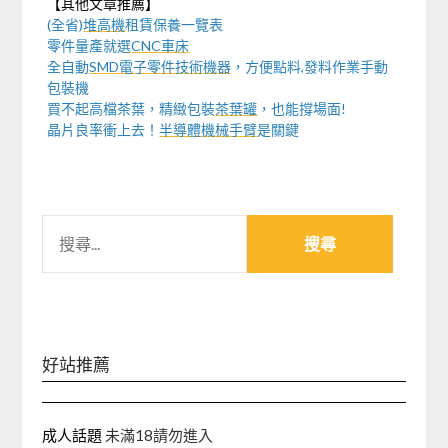
【其他文章推薦】
(全省)
堆高機
租賃保養一覽表
零件量產就選
CNC車床
全自動
SMD電子零件技術機器
，方便點料,發料作業手動
包裝機
買不起高檔茶葉，精緻包裝
茶葉罐
，也能撐場面!
晶片良率衝上去！
半導體機械手臂
是關鍵
搜
尋
關
鍵
字:
好站推薦
成人話題
未滿18請勿進入