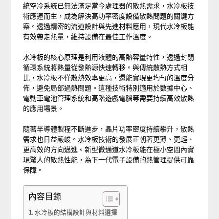
統空冷系統已無法滿足當今處理器的散熱需求，水冷板技
術應運而生，成為解決高功率密度設備散熱問題的關鍵方
案。透過精密的流道設計與先進材料應用，現代水冷板能
有效帶走熱量，維持設備在最佳工作溫度。
水冷板的核心原理是利用液體的高熱容量特性，透過封閉
循環系統將熱量從發熱源快速轉移。與傳統散熱方式相
比，水冷板不僅散熱效率更高，還能實現更均勻的溫度分
佈，避免局部過熱問題。這種技術特別適用於數據中心、
電動車電池管理系統和高階遊戲電腦等需要持續高效散熱
的應用場景。
隨著半導體製程不斷進步，晶片功率密度持續攀升，散熱
需求也日益嚴峻。水冷板技術的發展正朝著更薄、更輕、
更高效的方向邁進。新型微通道水冷板能在極小空間內實
現驚人的散熱性能，為下一代電子設備的熱管理提供可靠
保障。
內容目錄
水冷板的結構設計與材料選擇