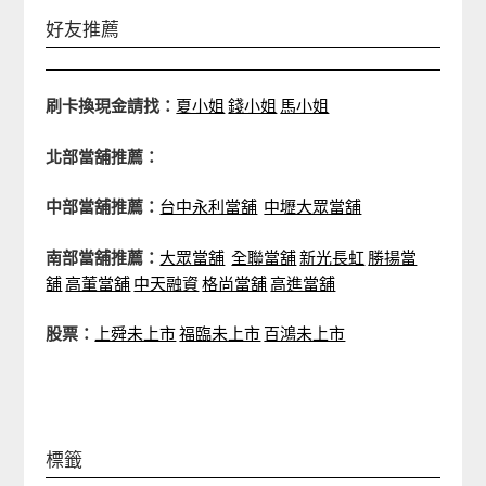
好友推薦
刷卡換現金請找：
夏小姐
錢小姐
馬小姐
北部當舖推薦：
中部當舖推薦：
台中永利當舖
中壢大眾當舖
南部當舖推薦：
大眾當舖
全聯當舖
新光長虹
勝揚當
舖
高董當舖
中天融資
格尚當舖
高進當舖
股票：
上舜未上市
福臨未上市
百鴻未上市
標籤