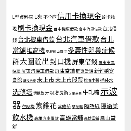
信用卡換現金
L夾
L型資料夾
不孕症
刷卡換
刷卡換現金
台北借
現
台中機車借款
台中汽車借款
台北汽車借款
台北
台北機車借款
錢
當舖
多囊性卵巢症候
堆高機
塑膠射出成型
大圖輸出
封口機
群
屏東借錢
屏東支票
屏東當舖
新竹婚宴
屏東汽機車借款
貼現
屏東當鋪
未上市
未上市股票
會館
桶裝水
桃園中醫
早洩治療
示波
洗滌塔
牛軋糖
牙冠增長術
滑鼠墊
牙齦美白
器
紫錐花
隱適美
隔熱紙
空壓機
紫錐菊
茶葉罐
飲水機
高雄當舖
鳳山當
高雄汽車借款
高雄當鋪
舖