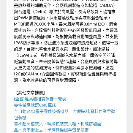
是散熱排的輔助元件，台廠風扇製造商如協禧（ADDA）
與台達電（Delta）專注於高風壓、長壽命設計。協禧推
出PWM調速風扇，採用雙滾珠軸承與液壓混合軸承，
MTBF超過70,000小時，最大風壓可達3.8mmH2O，適合
厚排散熱。台達電則針對資料中心開發智能風扇，內建溫
度感測器與轉速回饋，能根據負載自動調整風量，並支援
IP65防水等級，防止液冷系統洩漏時造成短路。值得一提
的是，台廠也整合水箱與水泵一體化設計，如冰渦輪
（IceWhale）系列將泵浦嵌入水箱內部，節省空間並降
低震動噪音。未來隨著智慧化趨勢，台廠風扇與水箱將導
入更先進的感測技術，例如流量計與漏水檢測器，透過
I2C或CAN bus介面回傳數據，實現預測性維護與精準控
溫，為水冷系統的可靠性增添保障。
【其他文章推薦】
(全省)
堆高機
租賃保養一覽表
零件量產就選
CNC車床
全自動
SMD電子零件技術機器
，方便點料,發料作業手動
包裝機
買不起高檔茶葉，精緻包裝
茶葉罐
，也能撐場面!
晶片良率衝上去！
半導體機械手臂
是關鍵