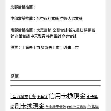
北部當舖推薦：
中部當舖推薦：
台中永利當舖
中壢大眾當舖
南部當舖推薦：
大眾當舖
全聯當舖
新光長虹
勝揚當
舖
高董當舖
中天融資
格尚當舖
高進當舖
股票：
上舜未上市
福臨未上市
百鴻未上市
標籤
信用卡換現金
L夾
L型資料夾
不孕症
刷卡換
刷卡換現金
台北借
現
台中機車借款
台中汽車借款