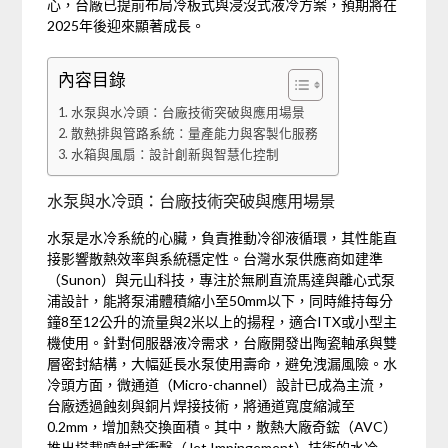
心，台廠已提前布局冷板式與浸沒式液冷方案，預期將在
2025年後迎來顯著成長。
內容目錄
水泵與水冷頭：台廠技術突破與應用場景
散熱排與管路系統：量產能力與客製化服務
水箱與風扇：設計創新與智慧化控制
水泵與水冷頭：台廠技術突破與應用場景
水泵是水冷系統的心臟，負責推動冷卻液循環，其性能直
接影響散熱效率與系統穩定性。台灣水泵供應商如建準
（Sunon）與元山科技，專注於無刷直流馬達與離心式泵
浦設計，能將泵浦體積縮小至50mm以下，同時維持每分
鐘8至12公升的流量與2米以上的揚程，適合ITX或小型主
機使用。針對伺服器液冷需求，台廠開發出陶瓷軸承與雙
層密封結構，大幅延長水泵使用壽命，避免洩漏風險。水
冷頭方面，微通道（Micro-channel）設計已成為主流，
台廠透過蝕刻與銅片焊接技術，將通道寬度縮減至
0.2mm，增加熱交換面積。其中，散熱大廠奇鋐（AVC）
推出搭載噴射式衝擊（Jet Impingement）技術的水冷