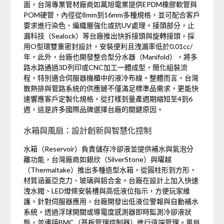
面，台灣專業管材廠商如萬旭電業提供EPDM橡膠軟管與
POM硬管，內徑從8mm到16mm多種規格，並可配合客戶
要求進行染色、編織層強化或抗UV處理。接頭部分，止
漏科技（Sealock）等台廠推出快拆接頭與旋轉接頭，採
用O型環雙重密封設計，安裝便利且洩漏率低於0.01cc/
年。此外，台廠也開發整合型分水器（Manifold），將多
路水路通過3D列印或CNC加工一體成型，簡化組裝流
程，特別適合伺服器機櫃中的液冷布線。整體而言，台灣
散熱排與管路系統的供應鏈不僅滿足標準品需求，更能快
速響應客戶定製化規格，從打樣到量產週期縮短至4到6
週，這是許多國際品牌選擇台廠的關鍵原因。
水箱與風扇：設計創新與智慧化控制
水箱（Reservoir）負責儲存冷卻液並提供補水與氣泡分
離功能，台灣廠商如銀欣（SilverStone）與曜越
（Thermaltake）推出多種造型水箱，從圓柱形到方形，
材質涵蓋亞克力、玻璃與鋁合金。台廠在設計上加入快速
洩水閥、LED燈條安裝槽與高低液位指示，方便玩家維
護。針對伺服器應用，台廠開發出低液位警報與自動補水
系統，透過浮球開關或導電度感測器即時監測冷卻液狀
態，並連接BMC（基板管理控制器）進行遠端管理。風扇