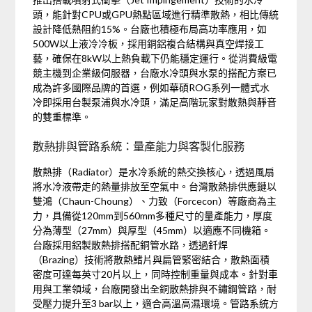
頭，能針對CPU或GPU熱點區域進行精準散熱，相比傳統
設計降低熱阻約15%。台廠也積極布局高功率應用，如
500W以上液冷冷板，採用銅鋁複合結構與真空焊接工
藝，確保在8kW以上熱負載下仍能穩定運行。從消費級電
競主機到企業級伺服器，台廠水冷頭與水泵的搭配方案已
成為許多國際品牌的首選，例如華碩ROG系列一體式水
冷即採用台製泵浦與水冷頭，滿足高階玩家對散熱與靜音
的雙重標準。
散熱排與管路系統：量產能力與客製化服務
散熱排（Radiator）是水冷系統的熱交換核心，透過風扇
將水冷液帶走的熱量排放至空氣中。台灣散熱排供應鏈以
雙鴻（Chaun-Choung）、力致（Forcecon）等廠商為主
力，具備從120mm到560mm多種尺寸的量產能力，厚度
分為薄型（27mm）與厚型（45mm）以適應不同機箱。
台廠採用鋁製散熱排搭配銅管水路，透過釺焊
（Brazing）技術將散熱鰭片與扁管緊密結合，散熱面積
密度可達每英寸20片以上，同時控制重量與成本。針對車
用與工業領域，台廠開發出全銅散熱排與不鏽鋼管路，耐
受壓力提升至3 bar以上，適合高溫高濕環境。管路系統方