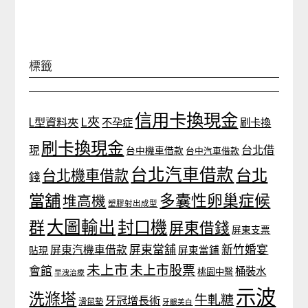
標籤
信用卡換現金
L夾
L型資料夾
不孕症
刷卡換
刷卡換現金
台北借
現
台中機車借款
台中汽車借款
台北汽車借款
台北
台北機車借款
錢
當舖
多囊性卵巢症候
堆高機
塑膠射出成型
大圖輸出
封口機
群
屏東借錢
屏東支票
屏東當舖
新竹婚宴
屏東汽機車借款
貼現
屏東當鋪
未上市
未上市股票
會館
桶裝水
桃園中醫
早洩治療
示波
洗滌塔
牛軋糖
牙冠增長術
滑鼠墊
牙齦美白