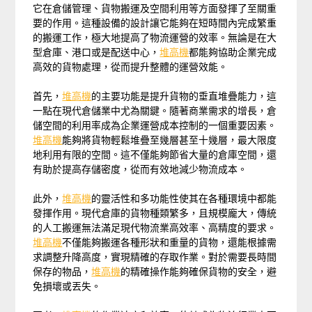
它在倉儲管理、貨物搬運及空間利用等方面發揮了至關重
要的作用。這種設備的設計讓它能夠在短時間內完成繁重
的搬運工作，極大地提高了物流運營的效率。無論是在大
型倉庫、港口或是配送中心，
堆高機
都能夠協助企業完成
高效的貨物處理，從而提升整體的運營效能。
首先，
堆高機
的主要功能是提升貨物的垂直堆疊能力，這
一點在現代倉儲業中尤為關鍵。隨著商業需求的增長，倉
儲空間的利用率成為企業運營成本控制的一個重要因素。
堆高機
能夠將貨物輕鬆堆疊至幾層甚至十幾層，最大限度
地利用有限的空間。這不僅能夠節省大量的倉庫空間，還
有助於提高存儲密度，從而有效地減少物流成本。
此外，
堆高機
的靈活性和多功能性使其在各種環境中都能
發揮作用。現代倉庫的貨物種類繁多，且規模龐大，傳統
的人工搬運無法滿足現代物流業高效率、高精度的要求。
堆高機
不僅能夠搬運各種形狀和重量的貨物，還能根據需
求調整升降高度，實現精確的存取作業。對於需要長時間
保存的物品，
堆高機
的精確操作能夠確保貨物的安全，避
免損壞或丟失。