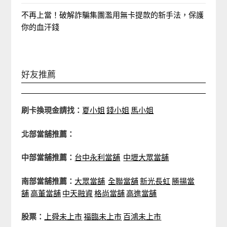
不再上當！破解詐騙集團濫用無卡提款的新手法，保護
你的血汗錢
好友推薦
刷卡換現金請找：
夏小姐
錢小姐
馬小姐
北部當舖推薦：
中部當舖推薦：
台中永利當舖
中壢大眾當舖
南部當舖推薦：
大眾當舖
全聯當舖
新光長虹
勝揚當
舖
高董當舖
中天融資
格尚當舖
高進當舖
股票：
上舜未上市
福臨未上市
百鴻未上市