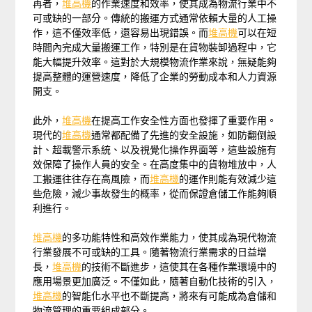
再者，
堆高機
的作業速度和效率，使其成為物流行業中不
可或缺的一部分。傳統的搬運方式通常依賴大量的人工操
作，這不僅效率低，還容易出現錯誤。而
堆高機
可以在短
時間內完成大量搬運工作，特別是在貨物裝卸過程中，它
能大幅提升效率。這對於大規模物流作業來說，無疑能夠
提高整體的運營速度，降低了企業的勞動成本和人力資源
開支。
此外，
堆高機
在提高工作安全性方面也發揮了重要作用。
現代的
堆高機
通常都配備了先進的安全設施，如防翻倒設
計、超載警示系統、以及視覺化操作界面等，這些設施有
效保障了操作人員的安全。在高度集中的貨物堆放中，人
工搬運往往存在高風險，而
堆高機
的運作則能有效減少這
些危險，減少事故發生的概率，從而保證倉儲工作能夠順
利進行。
堆高機
的多功能特性和高效作業能力，使其成為現代物流
行業發展不可或缺的工具。隨著物流行業需求的日益增
長，
堆高機
的技術不斷進步，這使其在各種作業環境中的
應用場景更加廣泛。不僅如此，隨著自動化技術的引入，
堆高機
的智能化水平也不斷提高，將來有可能成為倉儲和
物流管理的重要組成部分。