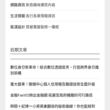
網路資訊
新奇趣味爆笑內容
生活情報
各行各業情報資訊
裝潢設計
買屋賣屋裝修一羅框
近期文章
數位身分新革命！結合數位憑證皮夾，打造跨界身分識
別架構
重大變革！聯徵中心個人信用報告驗證技術全面升級
金融FastID跨出金融圈 拓展至政府機關的可行路徑
時間＋紀律＝小資資產翻倍的秘密曲線！你也能辦到