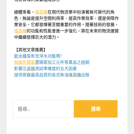
總體來看，
堆高機
在現代物流業中扮演著無可替代的角
色，無論是提升空間利用率、提高作業效率，還是保障作
業安全，它都發揮著至關重要的作用。隨著技術的發展，
堆高機
的功能和性能會進一步強化，將在未來的物流運營
中繼續發揮巨大的潛力。
【其他文章推薦】
飲水機
皆有含淨水功能嗎?
無線充電裝
置
精密加工元件等產品之經銷
影響
示波器
測試準確度的五大因素
提供原廠最高品質的各式柴油
堆高機
出租
搜
尋
關
鍵
字: