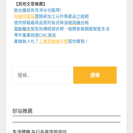
【其他文章推薦】
飲水機
皆有含淨水功能嗎?
無線充電裝
置
精密加工元件等產品之經銷
提供原廠最高品質的各式柴油
堆高機
出租
電動曬衣架
告別傳統撐衣桿，極簡安裝開啟智能生活
零件量產就選
CNC車床
產線無人化？
工業型機械手臂
幫你實現！
搜
尋
關
鍵
字:
好站推薦
生活情報
各行各業情報資訊