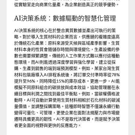
從實驗室走向商業化量產，為企業創造真正的競爭優勢。
AI決策系統：數據驅動的智慧化管理
AI決策系統的核心在於整合異質數據並產出可執行的策
略。對於導入生質材料的企業而言，供應鏈的複雜度遠高
於傳統石化產業：原料來源受天候與區域產季影響，生質
材料本身的性質會隨儲存時間與環境變化，生產設備的參
數也需要頻繁調整。傳統的人工作業方式難以應付這種動
態環境，而AI則能透過深度學習與強化學習，建立從採
購、生產到銷售的端到端預測模型。例如，某家台灣生質
材料包裝廠導入AI排程系統後，將訂單交付準時率從78%
提升至96%，同時降低15%的庫存成本。更進一步，AI能
模擬不同原料組合的碳排放與成本效益，協助管理層在永
續目標與利潤之間找到最佳平衡點。例如，當碳權價格波
動時，AI可自動計算使用生質材料相較於石化材料的碳減
量價值，並調整採購策略。這種即時智慧不僅讓永續行動
變得可量化、可管理，更使企業在面對法規壓力與市場變
遷時具備更高的韌性。AI不是取代決策者，而是賦予決策
者更全面的視野與更快的反應能力。