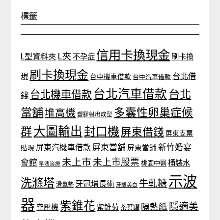
標籤
信用卡換現金
L夾
L型資料夾
不孕症
刷卡換
刷卡換現金
台北借
現
台中機車借款
台中汽車借款
台北汽車借款
台北
台北機車借款
錢
當舖
多囊性卵巢症候
堆高機
塑膠射出成型
大圖輸出
封口機
群
屏東借錢
屏東支票
屏東當舖
新竹婚宴
屏東汽機車借款
貼現
屏東當鋪
未上市
未上市股票
會館
桶裝水
桃園中醫
早洩治療
示波
洗滌塔
牛軋糖
牙冠增長術
滑鼠墊
牙齦美白
器
紫錐花
隱適美
隔熱紙
空壓機
紫錐菊
茶葉罐