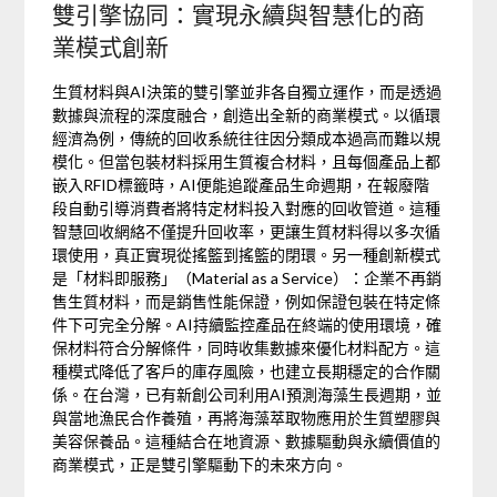
雙引擎協同：實現永續與智慧化的商
業模式創新
生質材料與AI決策的雙引擎並非各自獨立運作，而是透過
數據與流程的深度融合，創造出全新的商業模式。以循環
經濟為例，傳統的回收系統往往因分類成本過高而難以規
模化。但當包裝材料採用生質複合材料，且每個產品上都
嵌入RFID標籤時，AI便能追蹤產品生命週期，在報廢階
段自動引導消費者將特定材料投入對應的回收管道。這種
智慧回收網絡不僅提升回收率，更讓生質材料得以多次循
環使用，真正實現從搖籃到搖籃的閉環。另一種創新模式
是「材料即服務」（Material as a Service）：企業不再銷
售生質材料，而是銷售性能保證，例如保證包裝在特定條
件下可完全分解。AI持續監控產品在終端的使用環境，確
保材料符合分解條件，同時收集數據來優化材料配方。這
種模式降低了客戶的庫存風險，也建立長期穩定的合作關
係。在台灣，已有新創公司利用AI預測海藻生長週期，並
與當地漁民合作養殖，再將海藻萃取物應用於生質塑膠與
美容保養品。這種結合在地資源、數據驅動與永續價值的
商業模式，正是雙引擎驅動下的未來方向。