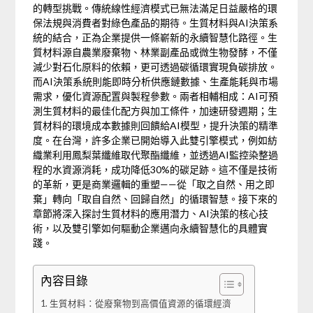
的轉型挑戰。傳統線性經濟模式已無法滿足日益嚴格的環
保法規與消費者對綠色產品的期待。生質材料與AI決策系
統的結合，正為企業提供一條嶄新的永續智慧化路徑。生
質材料源自農業廢棄物、林業副產品或微生物發酵，不僅
減少對石化原料的依賴，更可透過碳循環實現負碳排放。
而AI決策系統則能即時分析供應鏈數據、生產能耗與市場
需求，優化資源配置與製程參數。兩者相輔相成：AI可預
測生質材料的最佳化配方與加工條件，加速研發週期；生
質材料的環境成本數據則回饋給AI模型，提升決策的精準
度。在台灣，許多企業已開始導入此雙引擎模式，例如紡
織業利用鳳梨葉纖維取代聚酯纖維，並透過AI監控染整過
程的水資源消耗，成功降低30%的碳足跡。這不僅是技術
的革新，更是商業邏輯的重塑——從「取之自然、用之即
棄」轉向「取自自然、回歸自然」的循環智慧。接下來的
章節將深入探討生質材料的應用潛力、AI決策的核心技
術，以及雙引擎如何驅動企業邁向永續智慧化的具體實
踐。
內容目錄
生質材料：從廢棄物到高價值資源的循環經濟