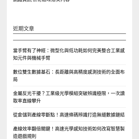
近期文章
當手臂有了神經：微型化與低功耗如何完美整合工業感
知元件與機械手臂
數位雙生數據基石：長距離與高精度感測技術的全面布
局
金屬反光干擾？工業級光學模組突破辨識極限，一次讀
取率直線攀升
從倉儲到產線零斷點！高速條碼辨識打造無縫數據鏈結
產線效率翻倍關鍵！高速光學感知技術如何改寫智慧製
造遊戲規則