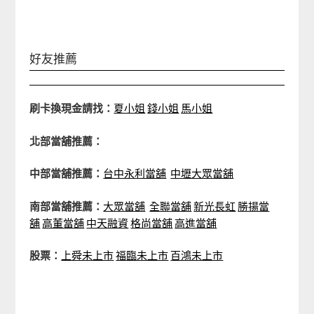
好友推薦
刷卡換現金請找：
夏小姐
錢小姐
馬小姐
北部當舖推薦：
中部當舖推薦：
台中永利當舖
中壢大眾當舖
南部當舖推薦：
大眾當舖
全聯當舖
新光長虹
勝揚當
舖
高董當舖
中天融資
格尚當舖
高進當舖
股票：
上舜未上市
福臨未上市
百鴻未上市