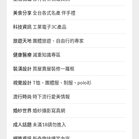
美食分享
全台各式名產 伴手禮
科技資訊
工業電子3C產品
旅遊天地
團體旅遊、自由行的專家‎
健康醫療
減重知識專區
裝潢設計
買屋賣屋裝修一羅框
視覺設計
T恤、團體服、制服、polo衫
流行時尚
時下流行愛美情報
婚紗世界
婚紗攝影寫真網
成人話題
未滿18請勿進入
網路資訊
新奇趣味爆笑內容