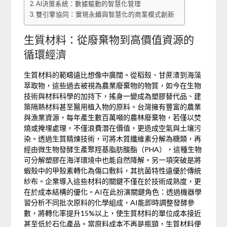
AI決策系統：數據驅動的智慧化管理
雙引擎協同：實現永續與智慧化的商業模式創新
生質材料：從廢棄物到高價值資源的
循環經濟
生質材料的範疇遠比想像中廣闊。從稻殼、甘蔗渣到海藻
萃取物，這些過去被視為農業廢棄物的物質，如今在生物
技術與材料科學的加持下，搖身一變成為塑膠替代品、建
築隔熱材料甚至醫用植入物的原料。台灣擁有豐富的農業
與漁業資源，每年產生數百萬噸的農林廢棄物，若僅以焚
燒或掩埋處理，不僅浪費潛在價值，更造成空氣與土壤污
染。透過生質精煉技術，可將木質纖維素分解為糖類，再
經由微生物發酵生產聚羥基脂肪酸酯（PHA），這種生物
可分解塑膠在海洋環境中也能自然降解。另一項突破是將
蝦殼中的甲殼素轉化為傷口敷料，其抗菌特性遠優於傳統
紗布。企業導入這些材料的關鍵不僅在於技術成熟度，更
在於成本結構的優化。AI在此扮演關鍵角色：透過機器學
習分析不同批次原料的化學組成，AI能即時調整發酵參
數，將轉化率提升15%以上，使生質材料的單位成本接近
甚至低於石化產品。當原料成本不再是瓶頸，生質材料便