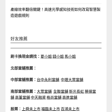
產線效率翻倍關鍵！高速光學感知技術如何改寫智慧製
造遊戲規則
好友推薦
刷卡換現金請找：
夏小姐
錢小姐
馬小姐
北部當舖推薦：
中部當舖推薦：
台中永利當舖
中壢大眾當舖
南部當舖推薦：
大眾當舖
全聯當舖
新光長虹
勝揚當
舖
高董當舖
中天融資
格尚當舖
高進當舖
股票：
上舜未上市
福臨未上市
百鴻未上市