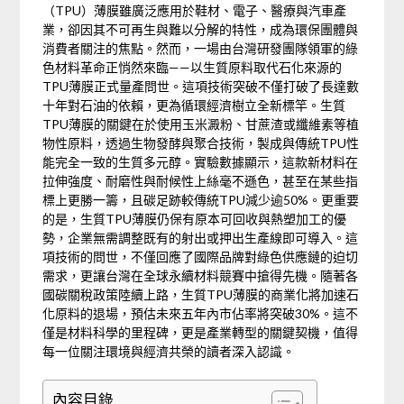
（TPU）薄膜雖廣泛應用於鞋材、電子、醫療與汽車產
業，卻因其不可再生與難以分解的特性，成為環保團體與
消費者關注的焦點。然而，一場由台灣研發團隊領軍的綠
色材料革命正悄然來臨——以生質原料取代石化來源的
TPU薄膜正式量產問世。這項技術突破不僅打破了長達數
十年對石油的依賴，更為循環經濟樹立全新標竿。生質
TPU薄膜的關鍵在於使用玉米澱粉、甘蔗渣或纖維素等植
物性原料，透過生物發酵與聚合技術，製成與傳統TPU性
能完全一致的生質多元醇。實驗數據顯示，這款新材料在
拉伸強度、耐磨性與耐候性上絲毫不遜色，甚至在某些指
標上更勝一籌，且碳足跡較傳統TPU減少逾50%。更重要
的是，生質TPU薄膜仍保有原本可回收與熱塑加工的優
勢，企業無需調整既有的射出或押出生產線即可導入。這
項技術的問世，不僅回應了國際品牌對綠色供應鏈的迫切
需求，更讓台灣在全球永續材料競賽中搶得先機。隨著各
國碳關稅政策陸續上路，生質TPU薄膜的商業化將加速石
化原料的退場，預估未來五年內市佔率將突破30%。這不
僅是材料科學的里程碑，更是產業轉型的關鍵契機，值得
每一位關注環境與經濟共榮的讀者深入認識。
內容目錄