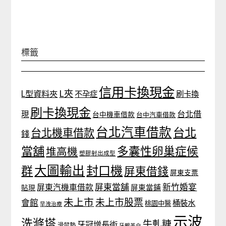
標籤
信用卡換現金
L夾
L型資料夾
不孕症
刷卡換
刷卡換現金
台北借
現
台中機車借款
台中汽車借款
台北汽車借款
台北
台北機車借款
錢
當舖
多囊性卵巢症候
堆高機
塑膠射出成型
大圖輸出
封口機
群
屏東借錢
屏東支票
屏東當舖
新竹婚宴
屏東汽機車借款
貼現
屏東當鋪
未上市
未上市股票
會館
桶裝水
桃園中醫
早洩治療
示波
洗滌塔
牛軋糖
牙冠增長術
滑鼠墊
牙齦美白