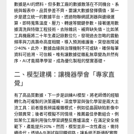
數據是AI的燃料，但多數工廠的數據散落在不同機台、系
統與報表中，品質參差不齊。要讓大數據發揮價值，第一
步是建立統一的數據平台，透過物聯網感測器與邊緣運
算，即時蒐集溫度、壓力、轉速等關鍵參數。接著運用數
據清洗與特徵工程技術，去除雜訊、補齊缺失值。比如某
工具機廠將二十年生產記錄數位化，發現過去忽略的震動
頻率與刀具壽命高度相關，導入預測維護後，突發故障減
少40%。此外，數據血緣與治理機制不可或缺，確保每筆
資料可追溯、可信賴。唯有讓數據從雜亂無章變為井然有
序，AI才能精準學習，成為優化製程的堅實基礎。
二、模型建構：讓機器學會「專家直
覺」
有了高品質數據，下一步是訓練AI模型，將老師傅的經驗
轉化為可複製的決策邏輯。深度學習與強化學習是兩大主
流工具：前者擅長辨識複雜模式，例如從晶圓缺陷影像中
分類異常；後者可模擬不同情境，推薦最佳參數組合。例
如某化工廠利用強化學習調整反應爐溫度，在滿足安全規
範下，產能提升20%。然而，模型並非一次性產出，需持
續迭代。透過A/B測試與回饋迴路，讓系統不斷適配實際