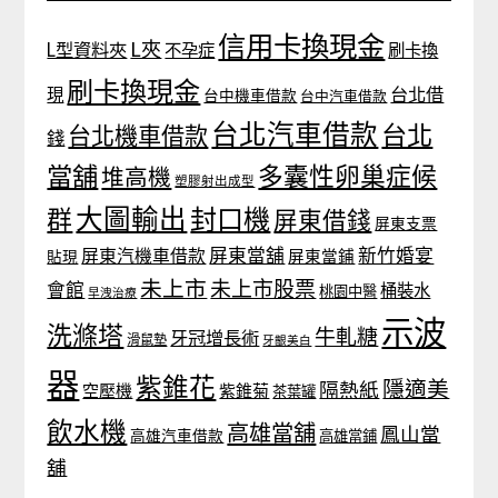
信用卡換現金
L夾
L型資料夾
不孕症
刷卡換
刷卡換現金
台北借
現
台中機車借款
台中汽車借款
台北汽車借款
台北
台北機車借款
錢
當舖
多囊性卵巢症候
堆高機
塑膠射出成型
大圖輸出
封口機
群
屏東借錢
屏東支票
屏東當舖
新竹婚宴
屏東汽機車借款
貼現
屏東當鋪
未上市
未上市股票
會館
桶裝水
桃園中醫
早洩治療
示波
洗滌塔
牛軋糖
牙冠增長術
滑鼠墊
牙齦美白
器
紫錐花
隱適美
隔熱紙
空壓機
紫錐菊
茶葉罐
飲水機
高雄當舖
鳳山當
高雄汽車借款
高雄當鋪
舖