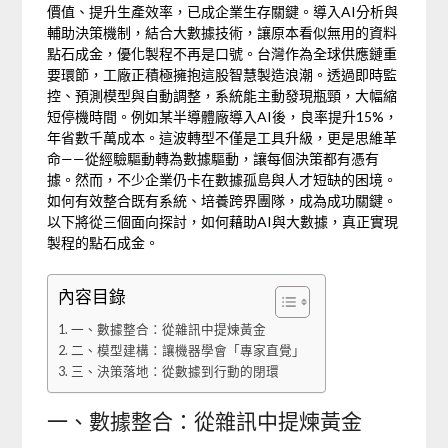
價值、提升生產效率，已成企業生存關鍵。導入AI分析與
輔助決策機制，結合大數據技術，讓原本看似無用的資料
點石成金，優化製程不再是口號。台灣作為全球供應鏈重
要環節，工廠正積極擁抱這股智慧製造浪潮。透過即時監
控、預測模型與自動調整，系統能主動發現瓶頸，大幅縮
短停機時間。例如某半導體廠導入AI後，良率提升15%，
年省數千萬成本。這波轉型不僅是工具升級，更是思維革
命——從經驗驅動轉為數據驅動，讓每個決策都有憑有
據。然而，不少企業仍卡在數據孤島與人才短缺的困境。
如何有效整合既有系統、培養跨界團隊，成為成功關鍵。
以下將從三個面向探討，如何藉助AI與大數據，真正實現
製程的點石成金。
內容目錄
一、數據整合：從雜訊中提煉黃金
二、模型建構：讓機器學會「專家直覺」
三、決策落地：從數據到行動的閉環
一、數據整合：從雜訊中提煉黃金