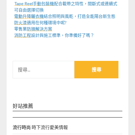
Tape Reel手動包裝機
配合載帶之特性，間斷式或連續式
可自由選擇切換
電動升降曬衣機
結合照明與風乾，打造全能陽台新生態
防火漆
適用在何種環境中呢?
零售業
防損解決方案
消防工程
設計與施工標準，你準備好了嗎？
搜
尋
關
鍵
字:
好站推薦
流行時尚
時下流行愛美情報