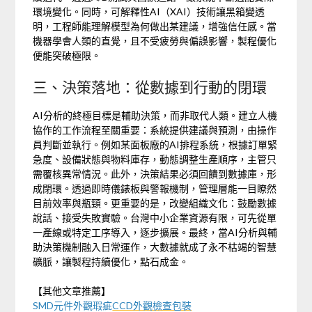
環境變化。同時，可解釋性AI（XAI）技術讓黑箱變透
明，工程師能理解模型為何做出某建議，增強信任感。當
機器學會人類的直覺，且不受疲勞與偏誤影響，製程優化
便能突破極限。
三、決策落地：從數據到行動的閉環
AI分析的終極目標是輔助決策，而非取代人類。建立人機
協作的工作流程至關重要：系統提供建議與預測，由操作
員判斷並執行。例如某面板廠的AI排程系統，根據訂單緊
急度、設備狀態與物料庫存，動態調整生產順序，主管只
需覆核異常情況。此外，決策結果必須回饋到數據庫，形
成閉環。透過即時儀錶板與警報機制，管理層能一目瞭然
目前效率與瓶頸。更重要的是，改變組織文化：鼓勵數據
說話、接受失敗實驗。台灣中小企業資源有限，可先從單
一產線或特定工序導入，逐步擴展。最終，當AI分析與輔
助決策機制融入日常運作，大數據就成了永不枯竭的智慧
礦脈，讓製程持續優化，點石成金。
【其他文章推薦】
SMD元件外觀瑕疵
CCD外觀檢查包裝