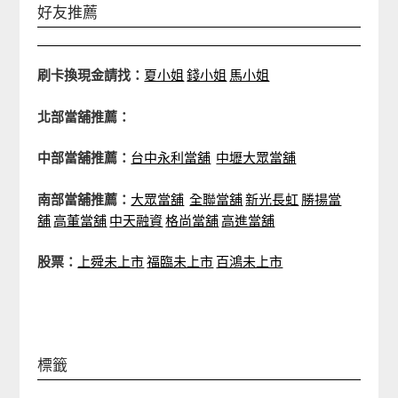
好友推薦
刷卡換現金請找：
夏小姐
錢小姐
馬小姐
北部當舖推薦：
中部當舖推薦：
台中永利當舖
中壢大眾當舖
南部當舖推薦：
大眾當舖
全聯當舖
新光長虹
勝揚當
舖
高董當舖
中天融資
格尚當舖
高進當舖
股票：
上舜未上市
福臨未上市
百鴻未上市
標籤