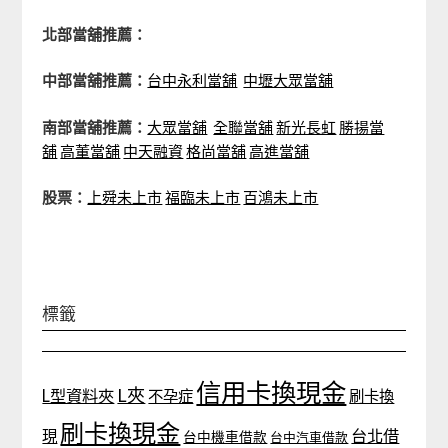
北部當舖推薦：
中部當舖推薦：
台中永利當舖
中壢大眾當舖
南部當舖推薦：
大眾當舖
全聯當舖
新光長虹
勝揚當
舖
高董當舖
中天融資
格尚當舖
高進當舖
股票：
上舜未上市
福臨未上市
百鴻未上市
標籤
信用卡換現金
L夾
L型資料夾
不孕症
刷卡換
刷卡換現金
台北借
現
台中機車借款
台中汽車借款