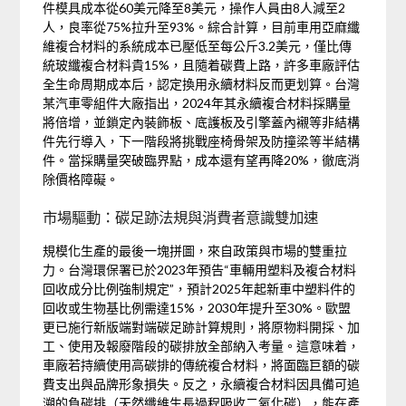
件模具成本從60美元降至8美元，操作人員由8人減至2
人，良率從75%拉升至93%。綜合計算，目前車用亞麻纖
維複合材料的系統成本已壓低至每公斤3.2美元，僅比傳
統玻纖複合材料貴15%，且隨着碳費上路，許多車廠評估
全生命周期成本后，認定換用永續材料反而更划算。台灣
某汽車零組件大廠指出，2024年其永續複合材料採購量
將倍增，並鎖定內裝飾板、底護板及引擎蓋內襯等非結構
件先行導入，下一階段將挑戰座椅骨架及防撞梁等半結構
件。當採購量突破臨界點，成本還有望再降20%，徹底消
除價格障礙。
市場驅動：碳足跡法規與消費者意識雙加速
規模化生產的最後一塊拼圖，來自政策與市場的雙重拉
力。台灣環保署已於2023年預告“車輛用塑料及複合材料
回收成分比例強制規定”，預計2025年起新車中塑料件的
回收或生物基比例需達15%，2030年提升至30%。歐盟
更已施行新版端對端碳足跡計算規則，將原物料開採、加
工、使用及報廢階段的碳排放全部納入考量。這意味着，
車廠若持續使用高碳排的傳統複合材料，將面臨巨額的碳
費支出與品牌形象損失。反之，永續複合材料因具備可追
溯的負碳排（天然纖維生長過程吸收二氧化碳），能在產