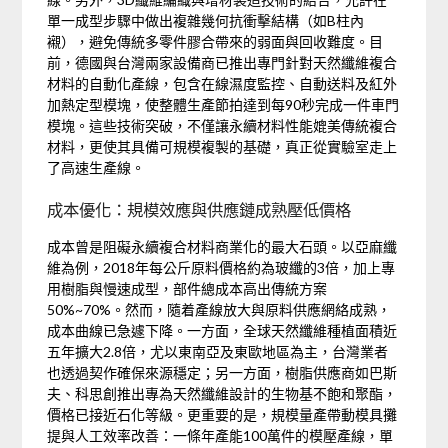
單一成型步驟中做出複雜幾何抗衝擊結構（如B柱內
襯），避免傳統多零件膠合帶來的弱面與回收難度。目
前，德國與台灣兩家設備商已推出專門針對天然纖維複合
材料的自動化產線，包含在線濕度監控、自動送料及紅外
加熱定型模塊，使整體生產節拍達到每90秒完成一件車門
模塊。這些技術突破，不僅讓永續材料性能媲美傳統複合
材料，更使其具備可規模複製的基礎，真正從實驗室走上
了高速生產線。
成本優化：規模效應與供應鏈成熟壓低價格
成本曾是阻礙永續複合材料商業化的最大石頭。以亞麻纖
維為例，2018年每公斤原料價格約為玻纖的3倍，加上專
用樹脂與慢速成型，部件總成本高出傳統方案
50%~70%。然而，隨着產線放大與原料供應網絡成熟，
成本曲線已急遽下降。一方面，全球天然纖維種植面積近
五年擴大2.8倍，尤以東南亞及東歐地區為主，台灣業者
也透過契作確保來源穩定；另一方面，樹脂供應商如巴斯
夫、科思創推出專為天然纖維設計的生物基不飽和聚酯，
價格已接近石化等級。更重要的是，規模量產帶動模具攤
提與人工效率改善：一條年產能100萬件的模壓產線，單