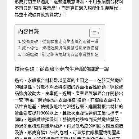
形成封閉生命週期。這些進展意味着，車用永續複合材料
不再只是“原型展示品”，而是真正邁入規模化生產時代，
為整車減碳貢獻實質数字。
內容目錄
技術突破：從實驗室走向生產線的關鍵一躍
成本優化：規模效應與供應鏈成熟壓低價格
市場驅動：碳足跡法規與消費者意識雙加速
技術突破：從實驗室走向生產線的關鍵一躍
過去，永續複合材料難以量產的主因之一，在於天然纖維
的吸濕性、分散不均及與樹脂的界面相容性問題，導致成
品強度波動大、良率低。近期，產業界與學界合作開發出
一套“等離子體預處理+表面接枝”技術，在纖維表面引入
活性官能基，使樹脂能均勻滲透包裹，進而將複合材料的
彎曲強度提升30%以上，且批次重複性達到工業化標準。
同時，連續纖維預浸料工藝被成功移植到天然纖維繫統：
透過多重梳理與熱壓成網，再以低粘度的可回收環氧樹脂
浸漬，形成寬幅1.2米的卷材，可直接供應模壓或衝壓產
線。另外，3D纖維編織與增材製造技術的結合，允許在