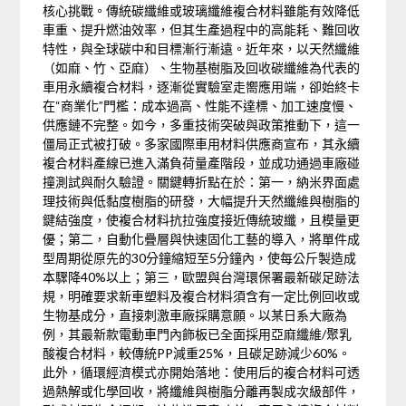
核心挑戰。傳統碳纖維或玻璃纖維複合材料雖能有效降低
車重、提升燃油效率，但其生產過程中的高能耗、難回收
特性，與全球碳中和目標漸行漸遠。近年來，以天然纖維
（如麻、竹、亞麻）、生物基樹脂及回收碳纖維為代表的
車用永續複合材料，逐漸從實驗室走嚮應用端，卻始終卡
在“商業化”門檻：成本過高、性能不達標、加工速度慢、
供應鏈不完整。如今，多重技術突破與政策推動下，這一
僵局正式被打破。多家國際車用材料供應商宣布，其永續
複合材料產線已進入滿負荷量產階段，並成功通過車廠碰
撞測試與耐久驗證。關鍵轉折點在於：第一，納米界面處
理技術與低黏度樹脂的研發，大幅提升天然纖維與樹脂的
鍵結強度，使複合材料抗拉強度接近傳統玻纖，且模量更
優；第二，自動化疊層與快速固化工藝的導入，將單件成
型周期從原先的30分鐘縮短至5分鐘內，使每公斤製造成
本驟降40%以上；第三，歐盟與台灣環保署最新碳足跡法
規，明確要求新車塑料及複合材料須含有一定比例回收或
生物基成分，直接刺激車廠採購意願。以某日系大廠為
例，其最新款電動車門內飾板已全面採用亞麻纖維/聚乳
酸複合材料，較傳統PP減重25%，且碳足跡減少60%。
此外，循環經濟模式亦開始落地：使用后的複合材料可透
過熱解或化學回收，將纖維與樹脂分離再製成次級部件，