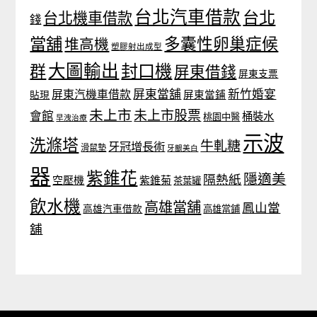
台北汽車借款
台北
台北機車借款
錢
當舖
多囊性卵巢症候
堆高機
塑膠射出成型
大圖輸出
封口機
群
屏東借錢
屏東支票
屏東當舖
新竹婚宴
屏東汽機車借款
貼現
屏東當鋪
未上市
未上市股票
會館
桶裝水
桃園中醫
早洩治療
示波
洗滌塔
牛軋糖
牙冠增長術
滑鼠墊
牙齦美白
器
紫錐花
隱適美
隔熱紙
空壓機
紫錐菊
茶葉罐
飲水機
高雄當舖
鳳山當
高雄汽車借款
高雄當鋪
舖