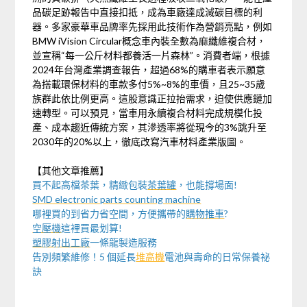
品碳足跡報告中直接扣抵，成為車廠達成減碳目標的利
器。多家豪華車品牌率先採用此技術作為營銷亮點，例如
BMW iVision Circular概念車內裝全數為麻纖維複合材，
並宣稱“每一公斤材料都養活一片森林”。消費者端，根據
2024年台灣產業調查報告，超過68%的購車者表示願意
為搭載環保材料的車款多付5%~8%的車價，且25~35歲
族群此依比例更高。這股意識正拉抬需求，迫使供應鏈加
速轉型。可以預見，當車用永續複合材料完成規模化投
產、成本趨近傳統方案，其滲透率將從現今的3%跳升至
2030年的20%以上，徹底改寫汽車材料產業版圖。
【其他文章推薦】
買不起高檔茶葉，精緻包裝
茶葉罐
，也能撐場面!
SMD electronic parts counting machine
哪裡買的到省力省空間，方便攜帶的
購物推車
?
空壓機
這裡買最划算!
塑膠射出工廠
一條龍製造服務
告別頻繁維修！5 個延長
堆高機
電池與壽命的日常保養祕
訣