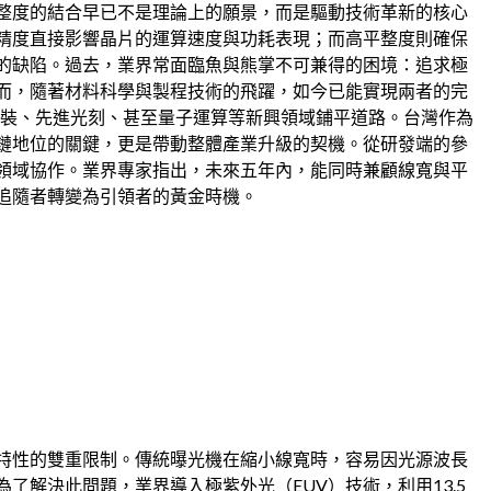
整度的結合早已不是理論上的願景，而是驅動技術革新的核心
精度直接影響晶片的運算速度與功耗表現；而高平整度則確保
的缺陷。過去，業界常面臨魚與熊掌不可兼得的困境：追求極
而，隨著材料科學與製程技術的飛躍，如今已能實現兩者的完
封裝、先進光刻、甚至量子運算等新興領域鋪平道路。台灣作為
鏈地位的關鍵，更是帶動整體產業升級的契機。從研發端的參
領域協作。業界專家指出，未來五年內，能同時兼顧線寬與平
追隨者轉變為引領者的黃金時機。
特性的雙重限制。傳統曝光機在縮小線寬時，容易因光源波長
了解決此問題，業界導入極紫外光（EUV）技術，利用13.5