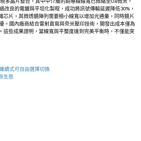
實現多晶片整合，其中中介層的銅導線線寬已微縮至0.8微米，
過改良的電鍍與平坦化製程，成功將訊號傳輸延遲降低30%，
識芯片，其微透鏡陣列需要極小線寬以增加光通量，同時鏡片
干擾。國內廠商結合雷射直寫與奈米壓印技術，開發出成本僅為
。這些成果證明，當線寬與平整度達到完美平衡時，不僅能突
連續式可自由選擇切換
新生態