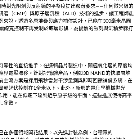
同時對光阻劑與反射鏡的平整度提出嚴苛要求——任何微米級的
磨（CMP）與原子層沉積（ALD）技術的進步，讓工程師能
例來說，透過多層堆疊與應力補償設計，已能在300毫米晶圓
破讓線寬控制不再受制於底層形貌，為後續的蝕刻與沉積步驟打
可靠性的直接推手。在邏輯晶片製造中，閘極氧化層的厚度均
界電壓漂移。針對記憶體產品，例如3D NAND的快取層堆
前主流方案是採用飛秒雷射干涉量測與即時回饋補償系統，在
局部起伏控制在1奈米以下。此外，新興的電化學機械拋光
同作用，能在低速下達到近乎原子級的平面。這些進展使得高平
化參數。
已在多個領域開花結果。以先進封裝為例，台積電的