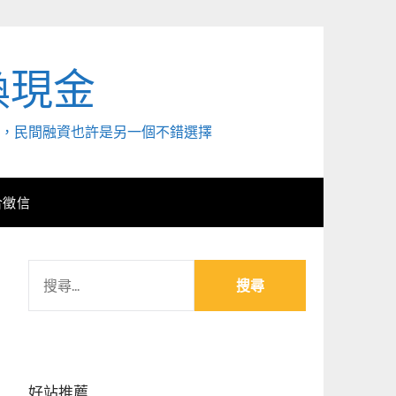
換現金
外，民間融資也許是另一個不錯選擇
合徵信
搜
尋
關
鍵
字:
好站推薦