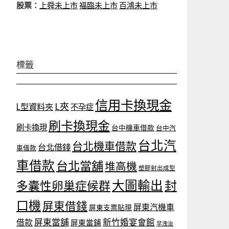
股票：
上舜未上市
福臨未上市
百鴻未上市
標籤
信用卡換現金
L夾
L型資料夾
不孕症
刷卡換現金
刷卡換現
台中機車借款
台中汽
台北汽
台北機車借款
台北借錢
車借款
車借款
台北當舖
堆高機
塑膠射出成型
大圖輸出
封
多囊性卵巢症候群
口機
屏東借錢
屏東汽機車
屏東支票貼現
屏東當舖
新竹婚宴會館
借款
屏東當鋪
早洩治