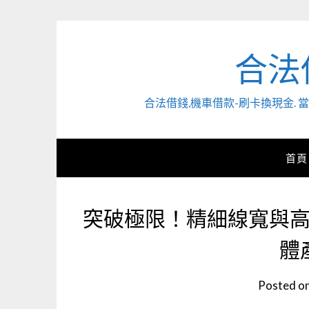
Skip
to
content
合法
合法借錢,機車借款-刷卡換現金
首頁
突破極限！精細線寬與
體
Posted o