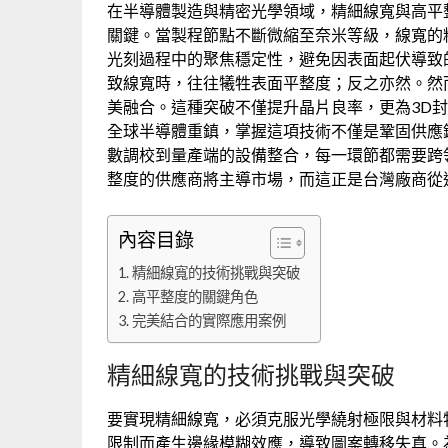
在半導體製造與精密光學領域，精細線寬與高平
關鍵。當製程節點不斷微縮至奈米等級，線寬的
光刻過程中的聚焦穩定性，避免因表面起伏導致
致線寬時，往往犧牲表面平整度；反之亦然。然
美融合。這種突破不僅提升晶片良率，更為3D
全球半導體重鎮，掌握這項技術不僅是鞏固供應
數調校到量產端的設備整合，每一環節都需要跨
整度的供應商將主導市場，而這正是台灣廠商從
內容目錄
精細線寬的技術挑戰與突破
高平整度的關鍵角色
完美結合的實際應用案例
精細線寬的技術挑戰與突破
要實現精細線寬，必須克服光學繞射極限與材料
限制而產生邊緣模糊效應，導致圖案轉移失真。為