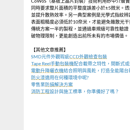
CoWoS（基板上晶片封裝）技術利用矽中介層
同時要求整片面積的平整度誤差小於±5微米。透
並提升散熱效率。另一典型案例是光學式指紋辨
表面粗糙度必須低於10奈米，才能避免雜散光
傳統方案一半的製程，並通過車規級可靠性驗證
破物理限制，更能創造出前所未有的市場價值。
【其他文章推薦】
SMD元件外觀瑕疵
CCD外觀檢查包裝
Tape Reel手動包裝機
配合載帶之特性，間斷式或
電動升降曬衣機
結合照明與風乾，打造全能陽台
防火漆
適用在何種環境中呢?
零售業
防損解決方案
消防工程
設計與施工標準，你準備好了嗎？