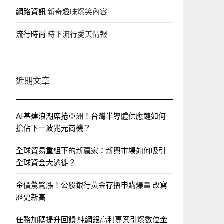
網路資訊
新奇趣味爆笑內容
流行時尚
時下流行愛美情報
近期文章
AI基建浪潮席捲亞洲！台灣半導體供應鏈如何
搶佔下一波兆元商機？
全球貿易重組下的新贏家：新興市場如何吸引
全球資金大遷徙？
金價驚驚漲！公股銀行黃金存摺申購爆量 改寫
歷史新高
任務加碼提升回饋 純網銀高利專案引爆數位金