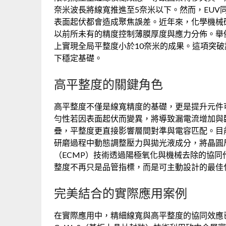
奈米波長將線寬推進至5奈米以下。然而，EUV
表面起伏都會造成聚焦誤差。近年來，化學機械研
以前所未有的精度控制薄膜厚度與應力分佈。舉
上實現全局平整度小於10奈米的成果。這項突
下穩定基礎。
高平整度的關鍵角色
高平整度不僅是線寬精度的基礎，更是提升元件
勻性若因表面起伏而變異，將導致漏電流增加與臨
疊，平整度更直接影響層間對準與電容匹配。目
研磨過程中動態調整壓力與拋光液成分，將晶圓
（ECMP）技術透過陽極氧化與機械去除的協
整度不再只是品管指標，而是可主動設計的最佳
完美結合的實際應用案例
在實際應用中，精細線寬與高平整度的協同效應