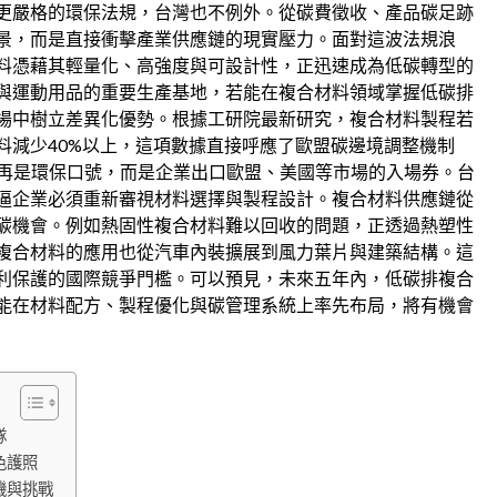
更嚴格的環保法規，台灣也不例外。從碳費徵收、產品碳足跡
景，而是直接衝擊產業供應鏈的現實壓力。面對這波法規浪
料憑藉其輕量化、高強度與可設計性，正迅速成為低碳轉型的
與運動用品的重要生產基地，若能在複合材料領域掌握低碳排
場中樹立差異化優勢。根據工研院最新研究，複合材料製程若
料減少40%以上，這項數據直接呼應了歐盟碳邊境調整機制
不再是環保口號，而是企業出口歐盟、美國等市場的入場券。台
逼企業必須重新審視材料選擇與製程設計。複合材料供應鏈從
碳機會。例如熱固性複合材料難以回收的問題，正透過熱塑性
複合材料的應用也從汽車內裝擴展到風力葉片與建築結構。這
利保護的國際競爭門檻。可以預見，未來五年內，低碳排複合
能在材料配方、製程優化與碳管理系統上率先布局，將有機會
隊
色護照
機與挑戰