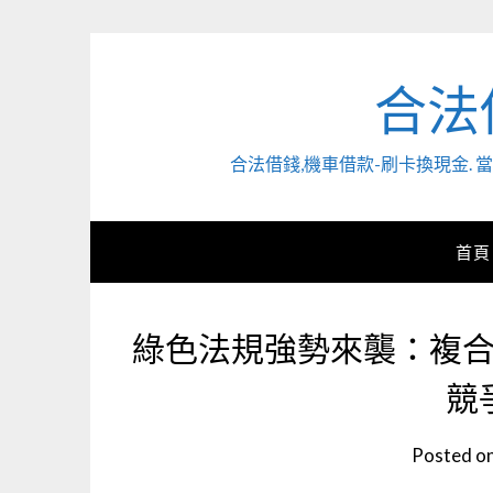
Skip
to
content
合法
合法借錢,機車借款-刷卡換現金
首頁
綠色法規強勢來襲：複
競
Posted o