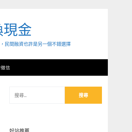
換現金
外，民間融資也許是另一個不錯選擇
合徵信
搜
尋
關
鍵
字:
好站推薦