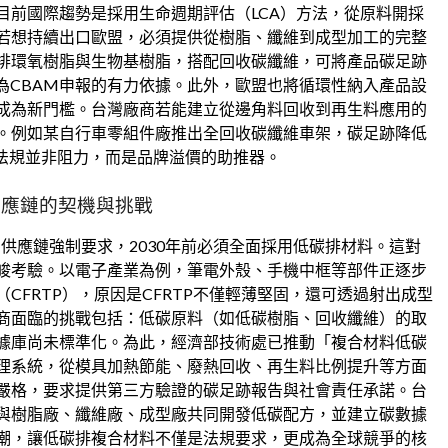
目前國際趨勢是採用生命週期評估（LCA）方法，從原料開採
若想持續出口歐盟，必須提供從樹脂、纖維到成型加工的完整
排環氧樹脂與生物基樹脂，搭配回收碳纖維，可將產品碳足跡
為CBAM申報的有力依據。此外，歐盟也將循環性納入產品設
成為新門檻。台灣廠商若能建立從邊角料回收到再生料應用的
。例如某自行車零組件廠推出全回收碳纖維車架，碳足跡降低
色法規並非阻力，而是品牌溢價的助推器。
供應鏈的契機與挑戰
列為供應鏈強制要求，2030年前必須全面採用低碳排材料。這對
峻考驗。以電子產業為例，筆電外殼、手機中框等部件正逐步
CFRTP），原因是CFRTP不僅輕薄堅固，還可透過射出成型
商面臨的挑戰包括：低碳原料（如低碳樹脂、回收纖維）的取
據庫尚未標準化。為此，經濟部技術處已推動「複合材料低碳
理系統，從模具加熱節能、廢熱回收、再生料比例提升等方面
嚴格，要求提供第三方驗證的碳足跡報告與社會責任承諾。台
與樹脂廠、纖維廠、成型廠共同開發低碳配方，並建立碳數據
潮，讓低碳排複合材料不僅是法規要求，更成為全球競爭的核