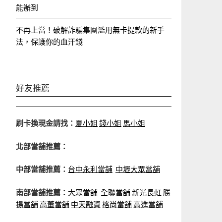
能辦到
不再上當！破解詐騙集團濫用無卡提款的新手
法，保護你的血汗錢
好友推薦
刷卡換現金請找：
夏小姐
錢小姐
馬小姐
北部當舖推薦：
中部當舖推薦：
台中永利當舖
中壢大眾當舖
南部當舖推薦：
大眾當舖
全聯當舖
新光長虹
勝
揚當舖
高董當舖
中天融資
格尚當舖
高進當舖