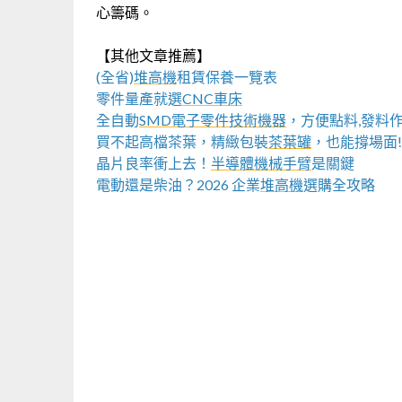
心籌碼。
【其他文章推薦】
(全省)
堆高機
租賃保養一覽表
零件量產就選
CNC車床
全自動
SMD電子零件技術機器
，方便點料,發料
買不起高檔茶葉，精緻包裝
茶葉罐
，也能撐場面!
晶片良率衝上去！
半導體機械手臂
是關鍵
電動還是柴油？2026 企業
堆高機
選購全攻略