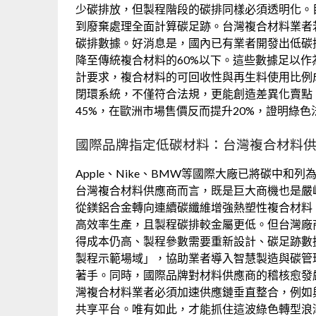
少碳排放，但製程階段的碳排同樣必須透明化。
到廢棄處理全面計算碳足跡。台灣複合材料業者
碳排數據。好消息是，國內已有業者開發出低碳
降至傳統複合材料的60%以下。這些數據足以作
計要求，複合材料的可回收性與再生料使用比例
閉環系統，不僅符合法規，更能創造差異化賣點
45%，在歐洲市場售價反而提升20%，證明綠
國際品牌指定低碳材料：台灣複合材料
Apple、Nike、BMW等國際大廠已將碳中和
台灣複合材料供應商而言，既是巨大商機也是嚴
從鎂鋁合金轉向連續碳纖維增強熱塑性複合材料（
高效率生產，且製程碳排較金屬更低。但台灣廠
得成本仍高、製程參數需要重新設計、碳足跡數
製程示範場域」，協助業者導入智慧製造與碳管
著手。同時，國際品牌對材料供應商的稽核愈發
灣複合材料業者必須加速供應鏈垂直整合，例如
共享平台。唯有如此，才能抓住這波綠色轉型浪