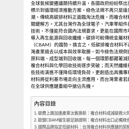
全球氣候變遷議題持續升溫，各國政府紛紛祭出
標示到循環經濟推動方案，綠色法規不再只是遠
潮，傳統高碳排材料正面臨淘汰危機，而複合材
關鍵解方。尤其台灣作為全球電子、汽車零組件
技術，不僅能符合國內法規要求，更能在國際市
導入再生能源與回收纖維，碳排可較傳統金屬材
（CBAM）的趨勢。換言之，低碳排複合材料
灣產業過去以成本與效率取勝，如今綠色法規倒
原料端、成型端到回收端，每一個環節都藏著減
複合材料與化學回收技術逐步突破；而天然纖維
些技術演進不僅降低環境負荷，更創造出具備專
材料將從利基市場走向主流應用，而台灣業者若
在全球供應鏈重組中搶佔先機。
內容目錄
碳費上路加速產業汰舊換新：複合材料成減碳救火
歐盟CBAM催生碳足跡證明：複合材料出口必備綠
國際品牌指定低碳材料：台灣複合材料供應鏈的契