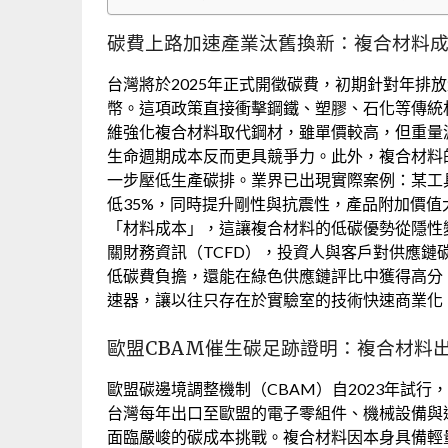
碳費上路加速產業汰舊換新：複合材料
台灣將於2025年正式開徵碳費，初期針對年排放量
幣。這項政策直接衝擊鋼鐵、塑膠、石化等傳統
維強化複合材料取代鋼材，雖單價較高，但重量
生命週期成本反而更具競爭力。此外，複合材料
一步壓低生產碳排。業界已出現實際案例：某工
低35%，同時提升剛性與抗震性，產品附加價
「材料成本」，這讓複合材料的低碳優勢從隱性
關財務資訊（TCFD），投資人與客戶對供應
低碳費負擔，還能在綠色供應鏈評比中獲得高分
速器，讓以往只存在於實驗室的技術快速商業化
歐盟CBAM催生碳足跡證明：複合材料
歐盟碳邊境調整機制（CBAM）自2023年試行
台灣每年出口至歐盟的電子零組件、機械設備與
面臨嚴峻的碳成本挑戰。複合材料因本身具備輕