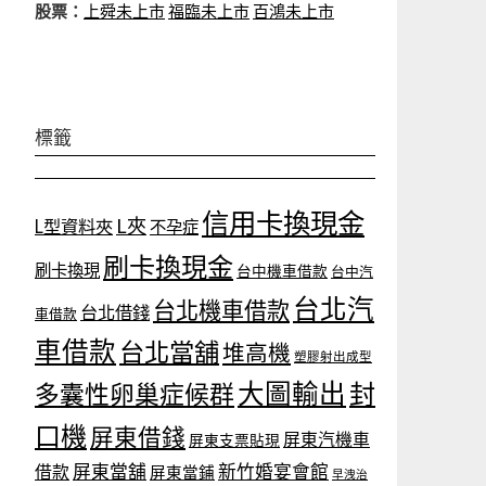
股票：
上舜未上市
福臨未上市
百鴻未上市
標籤
信用卡換現金
L夾
L型資料夾
不孕症
刷卡換現金
刷卡換現
台中機車借款
台中汽
台北汽
台北機車借款
台北借錢
車借款
車借款
台北當舖
堆高機
塑膠射出成型
大圖輸出
封
多囊性卵巢症候群
口機
屏東借錢
屏東汽機車
屏東支票貼現
屏東當舖
新竹婚宴會館
借款
屏東當鋪
早洩治