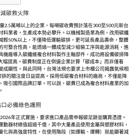
成減碳救火隊
2.5萬噸以上的企業，每噸碳收費預計落在300至500元新台
材料業者，生產成本勢必攀升。以機械製造業為例，改用碳纖
減輕50%以上，不僅降低運輸碳排，更可延長產品壽命，整體
的可整合性高，能透過一體成型減少組裝工序與能源消耗，進
具機廠導入碳纖維複合材料製作主軸部件，成功將設備碳排降
值大幅提高。碳費制度正在倒逼企業計算「碳成本」而非僅看
變成顯性。與此同時，台灣法規也要求上市櫃公司揭露氣候相
鏈碳排的關注度日益提高。採用低碳複合材料的廠商，不僅能降
，吸引國際品牌訂單。可以說，碳費已成為複合材料產業的加
。
出口必備綠色護照
，2026年正式實施，要求進口產品需申報碳足跡並購買憑證。
運動器材總值超過千億，其中大量產品使用金屬與塑膠材料，
量化與高強度特性，在使用階段（如運輸、運轉）就能顯著減