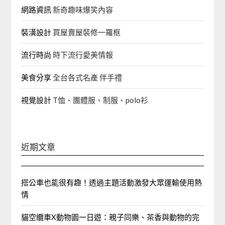
網路資訊
新奇趣味爆笑內容
裝潢設計
買屋賣屋裝修一羅框
流行時尚
時下流行愛美情報
美食分享
全台各式名產 伴手禮
視覺設計
T恤、團體服、制服、polo衫
近期文章
搭公車也能很有趣！透過主題活動激發大眾運輸使用熱
情
貓空纜車X動物園一日遊：親子同樂、茶香與動物的完