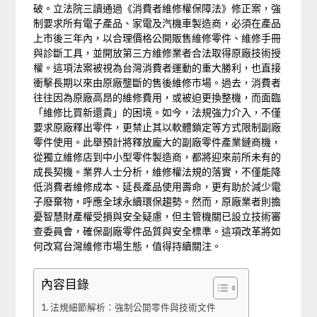
破。立法院三讀通過《消費者維修權保障法》修正案，強
制要求所有電子產品、家電及汽機車製造商，必須在產品
上市後三年內，以合理價格公開販售維修零件、維修手冊
與診斷工具，並開放第三方維修業者合法取得原廠技術授
權。這項法案被視為台灣消費者運動的重大勝利，也直接
衝擊長期以來由原廠壟斷的售後維修市場。過去，消費者
往往因為原廠高昂的維修費用，或被迫更換整機，而面臨
「維修比買新還貴」的困境。如今，法規強力介入，不僅
要求原廠釋出零件，更禁止其以軟體鎖定等方式限制副廠
零件使用。此舉預計將釋放龐大的副廠零件產業鏈商機，
從獨立維修店到中小型零件製造商，都將迎來前所未有的
成長契機。業界人士分析，維修權法規的落實，不僅能降
低消費者維修成本、延長產品使用壽命，更有助於減少電
子廢棄物，呼應全球永續環保趨勢。然而，原廠業者則擔
憂智慧財產權受損與安全疑慮，但主管機關已設立技術審
查委員會，確保副廠零件品質與安全標準。這項改革將如
何改寫台灣維修市場生態，值得持續關注。
內容目錄
法規細節解析：強制公開零件與技術文件