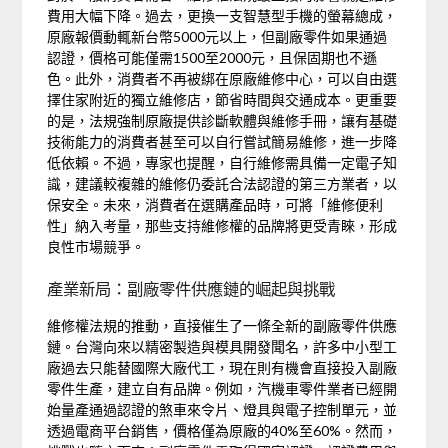
費用大幅下降。過去，更換一支智慧型手機的螢幕總成，
原廠報價動輒新台幣5000元以上，但副廠零件如果通過
認證，價格可能僅需1500至2000元，且保固期也不遜
色。此外，消費者不再被綁在原廠維修中心，可以自由選
擇住家附近的獨立維修店，節省時間與交通成本。更重要
的是，法規強制原廠提供診斷軟體與維修手冊，讓有基礎
技術能力的消費者甚至可以自行嘗試簡易維修，進一步降
低依賴。不過，專家也提醒，自行維修需具備一定電子知
識，建議較複雜的維修仍委託合法認證的第三方業者，以
保安全。未來，消費者在選購產品時，可將「維修便利
性」納入考量，那些支持維修權的品牌將更受青睞，形成
良性市場競爭。
產業新局：副廠零件供應鏈的崛起與挑戰
維修權法規的推動，直接催生了一條全新的副廠零件供應
鏈。台灣向來以精密製造與模具開發聞名，許多中小型工
廠過去只能替國際大廠代工，現在則有機會直接投入副廠
零件生產，建立自有品牌。例如，汽機車零件業者已經開
始量產通過認證的煞車來令片、燈具與電子控制單元，並
透過電商平台銷售，價格僅為原廠的40%至60%。然而，