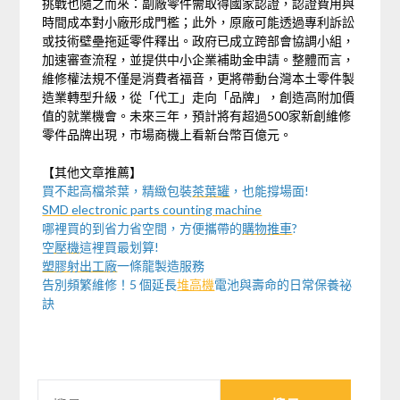
挑戰也隨之而來：副廠零件需取得國家認證，認證費用與
時間成本對小廠形成門檻；此外，原廠可能透過專利訴訟
或技術壁壘拖延零件釋出。政府已成立跨部會協調小組，
加速審查流程，並提供中小企業補助金申請。整體而言，
維修權法規不僅是消費者福音，更將帶動台灣本土零件製
造業轉型升級，從「代工」走向「品牌」，創造高附加價
值的就業機會。未來三年，預計將有超過500家新創維修
零件品牌出現，市場商機上看新台幣百億元。
【其他文章推薦】
買不起高檔茶葉，精緻包裝
茶葉罐
，也能撐場面!
SMD electronic parts counting machine
哪裡買的到省力省空間，方便攜帶的
購物推車
?
空壓機
這裡買最划算!
塑膠射出工廠
一條龍製造服務
告別頻繁維修！5 個延長
堆高機
電池與壽命的日常保養祕
訣
搜