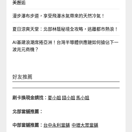
美邂逅
漫步瀑布步道，享受飛瀑水氣帶來的天然冷氣！
夏日涼爽天堂：北部林蔭秘境全攻略，逃離都市熱浪！
AI基建浪潮席捲亞洲！台灣半導體供應鏈如何搶佔下一
波兆元商機？
好友推薦
刷卡換現金請找：
夏小姐
錢小姐
馬小姐
北部當舖推薦：
中部當舖推薦：
台中永利當舖
中壢大眾當舖