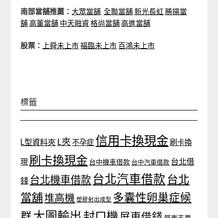
南部當舖推薦：
大眾當舖
全聯當舖
新光長虹
勝揚當
舖
高董當舖
中天融資
格尚當舖
高進當舖
股票：
上舜未上市
福臨未上市
百鴻未上市
標籤
信用卡換現金
L夾
L型資料夾
不孕症
刷卡換
刷卡換現金
台北借
現
台中機車借款
台中汽車借款
台北汽車借款
台北
台北機車借款
錢
當舖
多囊性卵巢症候
堆高機
塑膠射出成型
大圖輸出
封口機
群
屏東借錢
屏東支票