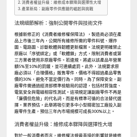
消費者權益升級：維修成本驟降與選擇性大增
產業新局：副廠零件供應鏈的崛起與挑戰
法規細節解析：強制公開零件與技術文件
根據新修正的《消費者維修權保障法》，製造商必須在產
品上市後三年內，公開所有維修所需的零件料號、爆炸
圖、電路圖、診斷軟體與韌體更新檔案。法規更明確禁止
原廠以「序號綁定」或「軟體鎖」方式，限制消費者或第
三方業者使用非原廠零件。若違規，將處以該產品年營業
額5%至10%的罰鍰，並可連續處罰。此外，法規要求原
廠必須以「合理價格」販售零件，價格不得超過產品零售
價的30%，避免不當定價行為。同時，為了保障安全，副
廠零件需通過經濟部標準檢驗局的認證，包括材質強度、
電氣安全與電磁相容性測試。這項規定讓副廠零件不再是
「廉價但危險」的代名詞，而是有標準可循的合法替代選
擇。業界預估，此舉將吸引更多中小型精密加工廠投入副
廠零件生產，預估三年內市場規模可成長300%以上。
消費者權益升級：維修成本驟降與選擇性大增
對於一般消費者而言，維修權法規最直接的影響就是維修