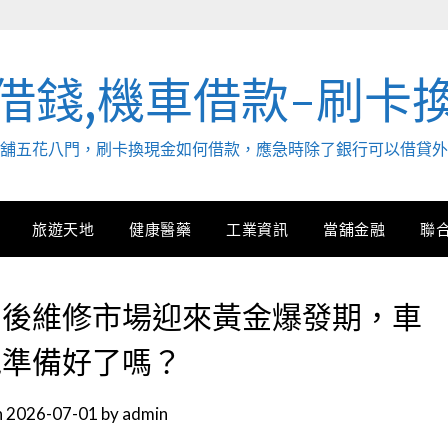
借錢,機車借款-刷卡
. 當舖五花八門，刷卡換現金如何借款，應急時除了銀行可以借貸
旅遊天地
健康醫藥
工業資訊
當舖金融
聯
售後維修市場迎來黃金爆發期，車
包準備好了嗎？
n
2026-07-01
by
admin