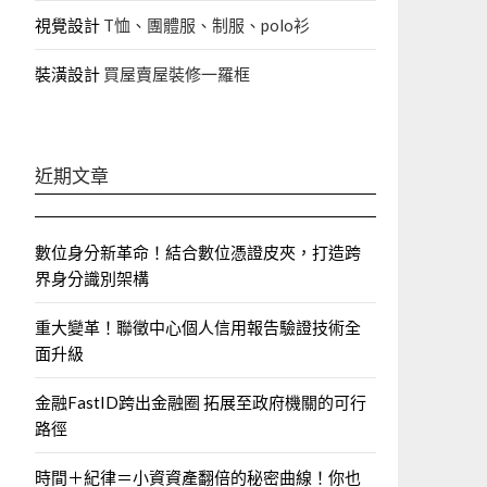
視覺設計
T恤、團體服、制服、polo衫
裝潢設計
買屋賣屋裝修一羅框
近期文章
數位身分新革命！結合數位憑證皮夾，打造跨
界身分識別架構
重大變革！聯徵中心個人信用報告驗證技術全
面升級
金融FastID跨出金融圈 拓展至政府機關的可行
路徑
時間＋紀律＝小資資產翻倍的秘密曲線！你也