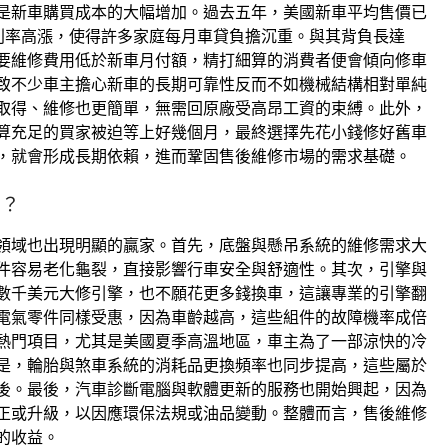
是新車購買成本的大幅增加。過去五年，美國新車平均售價已
貸款利率高漲，使得許多家庭每月車貸負擔沉重。與其背負長達
要維修費用低於新車月付額，精打細算的消費者便會傾向修車
致不少車主擔心新車的長期可靠性反而不如機械結構相對單純
取得、維修也更簡單，無需回原廠受高昂工資的束縛。此外，
算充足的買家被迫等上好幾個月，最終選擇先花小錢修好舊車
，就會形成長期依賴，進而鞏固售後維修市場的需求基礎。
惠？
領域也出現明顯的贏家。首先，底盤與懸吊系統的維修需求大
件容易老化龜裂，直接影響行車安全與舒適性。其次，引擎與
數千美元大修引擎，也不願花更多錢換車，這讓專業的引擎翻
電氣零件同樣受惠，因為車齡越高，這些組件的故障機率成倍
熱門項目，尤其是美國夏季高溫地區，車主為了一部涼快的冷
是，輪胎與煞車系統的消耗品更換頻率也同步提高，這些屬於
後。最後，汽車診斷電腦與軟體更新的服務也開始興起，因為
校正或升級，以因應環保法規或油品變動。整體而言，售後維修
的收益。