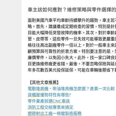
車主該如何應對？維修策略與零件選擇
面對美國汽車平均車齡持續攀升的趨勢，車主若
略。首先，建議養成定期檢查的習慣，特別是針
目能大幅降低突發故障的機率。其次，對於車齡
管、皮帶等，這些零件一旦失效可能導致更嚴重
格往往高出副廠零件一倍以上。對於一般車主來
顧預算與可靠性的折衷方案。特別要注意的是，
廉價零件，以免因小失大。此外，找一家口碑良
目更換維修廠更省錢。最後，不要忽略保險與延
年多花數百美元投保延保，可能在車輛後期省下
【其他文章推薦】
電動
堆高機
、柴油堆高機怎麼選？差異一次比較
貨櫃屋
優勢特性有哪些?
零件量產就選
CNC車床
消防工程
交給專業來搞定
塑膠射出工廠
一條龍製造服務