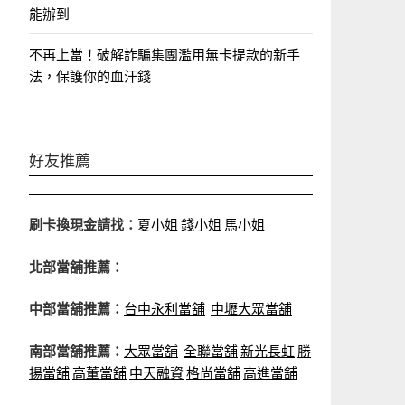
能辦到
不再上當！破解詐騙集團濫用無卡提款的新手
法，保護你的血汗錢
好友推薦
刷卡換現金請找：
夏小姐
錢小姐
馬小姐
北部當舖推薦：
中部當舖推薦：
台中永利當舖
中壢大眾當舖
南部當舖推薦：
大眾當舖
全聯當舖
新光長虹
勝
揚當舖
高董當舖
中天融資
格尚當舖
高進當舖