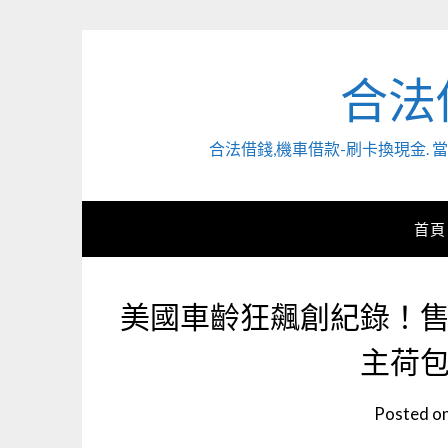
Skip
to
content
合法
合法借錢,機車借款-刷卡換現金
首頁
美國車齡狂飆創紀錄！
主荷
Posted o