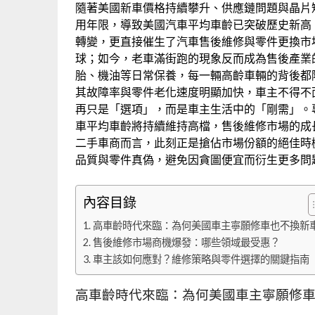
隨著美國新車價格持續攀升、供應鏈問題與晶片
用年限，導致美國汽車平均車齡已突破歷史新高
轉變，更直接催生了汽車售後維修與零件更換市
球；如今，老車滿街跑的現象反而成為售後產業
胎、機油等日常保養，每一輛高齡車輛的背後都
其故障率與零件老化速度明顯加快，車主不得不
再只是「選項」，而是車主生活中的「剛需」。
車平均車齡將持續維持高檔，售後維修市場的成
二手車商而言，此刻正是搶佔市場份額的絕佳時
品質與零件真偽，避免因貪圖便宜而衍生更多問
內容目錄
高車齡時代來臨：為何美國車主寧願修車也不換新
售後維修市場商機爆發：哪些領域最受惠？
車主該如何應對？維修策略與零件選擇的關鍵指南
高車齡時代來臨：為何美國車主寧願修