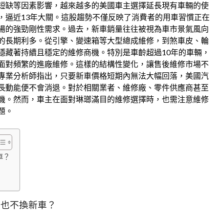
短缺等因素影響，越來越多的美國車主選擇延長現有車輛的使
，逼近13年大關。這股趨勢不僅反映了消費者的用車習慣正在
場的強勁剛性需求。過去，新車銷量往往被視為車市景氣風向
的長期利多。從引擎、變速箱等大型總成維修，到煞車皮、輪
隱藏著持續且穩定的維修商機。特別是車齡超過10年的車輛，
面對頻繁的進廠維修。這樣的結構性變化，讓售後維修市場不
專業分析師指出，只要新車價格短期內無法大幅回落，美國汽
長動能便不會消退。對於相關業者、維修廠、零件供應商甚至
機。然而，車主在面對琳瑯滿目的維修選擇時，也需注意維修
題。
車？
車也不換新車？