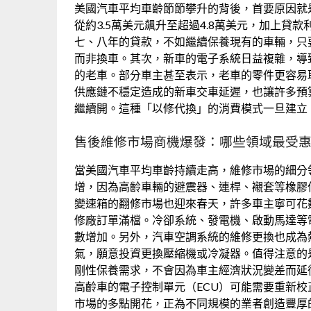
美國汽車平均車齡節節攀升的背後，首要原因就
從約3.5萬美元飆升至超過4.8萬美元，加上
七、八年的貸款，不如繼續保養現有的車輛，只
而非換車。其次，新車的電子系統日益複雜，導
的老車。部分車主甚至表示，老車的零件更容易
供應鏈不穩定造成的新車交車延遲，也讓許多預
繼續開。這種「以修代換」的消費模式一旦建立
售後維修市場商機爆發：哪些領域最受
當美國汽車平均車齡持續走高，維修市場的細分
增，因為高齡車輛的避震器、連桿、襯套等橡膠
變速箱的翻修市場也迎來春天，許多車主寧可花
修廠訂單滿檔。冷卻系統、發電機、啟動馬達等
數增加。另外，汽車空調系統的維修更換也成為
氣，願意投資更換壓縮機或冷凝器。值得注意的
剛性保養需求，不會因為車主經濟狀況變差而延
高齡車的電子控制單元（ECU）可能需要重新
市場的多點開花，正為不同規模的業者創造豐厚