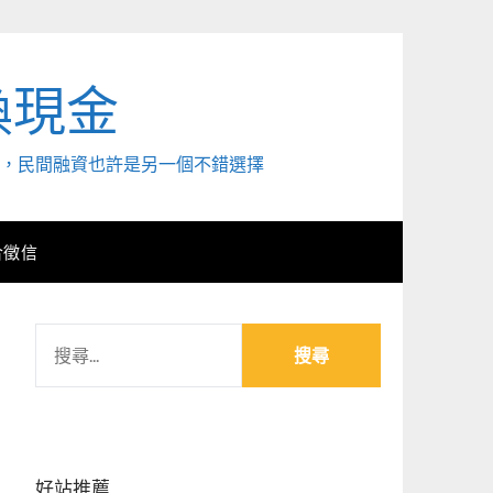
換現金
外，民間融資也許是另一個不錯選擇
合徵信
搜
尋
關
鍵
字:
好站推薦