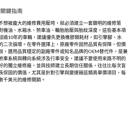
的關鍵指南
不想被龐大的維修費用壓垮，就必須建立一套聰明的維修策
對機油、水箱水、煞車油、輪胎胎壓與胎紋深度，這些基本項
超過10年的車輛，建議優先更換橡膠類耗材，如引擎腳、水
的二次損壞。在零件選擇上，原廠零件固然品質有保障，但價
說，選用品質穩定的副廠零件或知名品牌的OEM替代件，是兼
煞車系統與轉向系統涉及行車安全，建議不要使用來路不明的
好的獨立維修廠，並與技師建立長期信任關係，往往比每次盲
長保固的價值，尤其是針對引擎與變速箱這類高單價項目，每
數千美元的維修開銷。