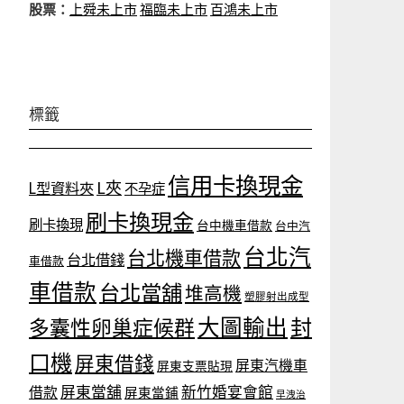
股票：
上舜未上市
福臨未上市
百鴻未上市
標籤
信用卡換現金
L夾
L型資料夾
不孕症
刷卡換現金
刷卡換現
台中機車借款
台中汽
台北汽
台北機車借款
台北借錢
車借款
車借款
台北當舖
堆高機
塑膠射出成型
大圖輸出
封
多囊性卵巢症候群
口機
屏東借錢
屏東汽機車
屏東支票貼現
屏東當舖
新竹婚宴會館
借款
屏東當鋪
早洩治