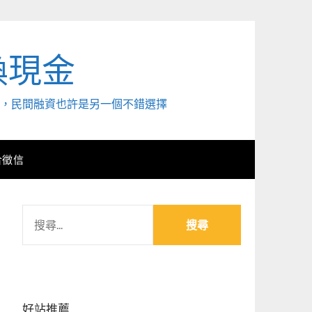
換現金
外，民間融資也許是另一個不錯選擇
合徵信
搜
尋
關
鍵
字:
好站推薦