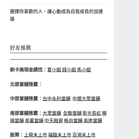
選擇你喜歡的人，讓心動成為自我成長的加速
器
好友推薦
刷卡換現金請找：
夏小姐
錢小姐
馬小姐
北部當舖推薦：
中部當舖推薦：
台中永利當舖
中壢大眾當舖
南部當舖推薦：
大眾當舖
全聯當舖
新光長虹
勝
揚當舖
高董當舖
中天融資
格尚當舖
高進當舖
股票：
上舜未上市
福臨未上市
百鴻未上市