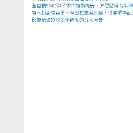
全自動
SMD電子零件技術機器
，方便點料,發料
買不起高檔茶葉，精緻包裝
茶葉罐
，也能撐場面!
影響
示波器
測試準確度的五大因素