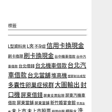
標籤
信用卡換現金
L夾
L型資料夾
不孕症
刷卡換現金
刷卡換現
台中機車借款
台中汽
台北汽
台北機車借款
台北借錢
車借款
車借款
台北當舖
堆高機
塑膠射出成型
大圖輸出
封
多囊性卵巢症候群
口機
屏東借錢
屏東汽機車
屏東支票貼現
屏東當舖
新竹婚宴會館
借款
屏東當鋪
早洩治
洗
未上市
未上市股票
桶裝水
桃園中醫
療