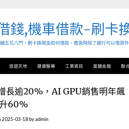
借錢,機車借款-刷卡
. 當舖五花八門，刷卡換現金如何借款，應急時除了銀行可以借貸
旅遊天地
健康醫藥
工業資訊
當舖金融
聯
長逾20%，AI GPU銷售明年飆
升60%
n
2025-03-18
by
admin