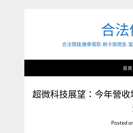
Skip
to
content
合法
合法借錢,機車借款-刷卡換現金
首頁
超微科技展望：今年營收增
Posted o