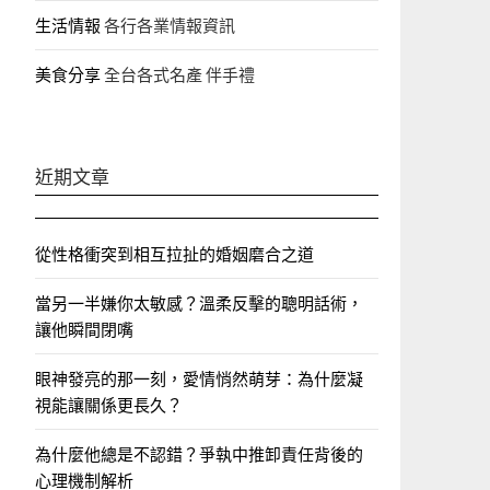
生活情報
各行各業情報資訊
美食分享
全台各式名產 伴手禮
近期文章
從性格衝突到相互拉扯的婚姻磨合之道
當另一半嫌你太敏感？溫柔反擊的聰明話術，
讓他瞬間閉嘴
眼神發亮的那一刻，愛情悄然萌芽：為什麼凝
視能讓關係更長久？
為什麼他總是不認錯？爭執中推卸責任背後的
心理機制解析