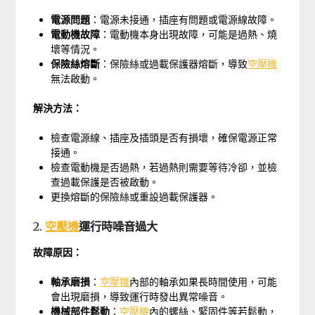
電源問題
：電源未接通，插座有問題或電源線故障。
電動機故障
：電動機本身出現故障，可能是過熱、燒
壞等情況。
保險絲熔斷
：保險絲或過載保護器熔斷，導致
空壓機
無法啟動。
解決方法：
檢查電源線、插座及插頭是否有損壞，確保電源正常
接通。
檢查電動機是否過熱，若過熱則需要等待冷卻，並檢
查過載保護是否被啟動。
更換熔斷的保險絲或重設過載保護器。
2.
空壓機
運行時噪音過大
故障原因：
軸承磨損
：
空壓機
內部的軸承如果長時間使用，可能
會出現磨損，導致運行時發出異常噪音。
機械部件鬆動
：
空壓機
內的螺絲、緊固件等若鬆動，