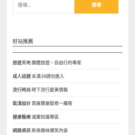
尋
關
鍵
字:
好站推薦
旅遊天地
團體旅遊、自由行的專家‎
成人話題
未滿18請勿進入
流行時尚
時下流行愛美情報
裝潢設計
買屋賣屋裝修一羅框
健康醫療
減重知識專區
網路資訊
新奇趣味爆笑內容