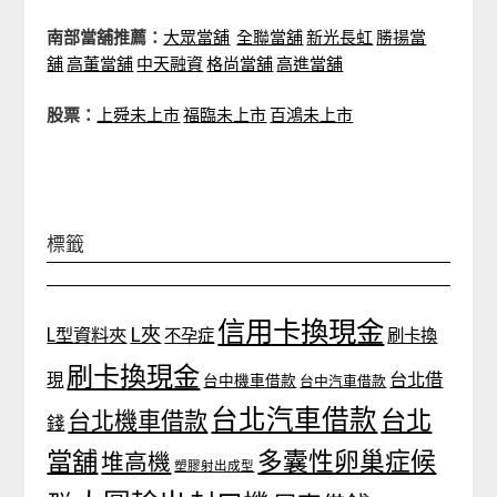
南部當舖推薦：
大眾當舖
全聯當舖
新光長虹
勝揚當
舖
高董當舖
中天融資
格尚當舖
高進當舖
股票：
上舜未上市
福臨未上市
百鴻未上市
標籤
信用卡換現金
L夾
L型資料夾
不孕症
刷卡換
刷卡換現金
台北借
現
台中機車借款
台中汽車借款
台北汽車借款
台北
台北機車借款
錢
當舖
多囊性卵巢症候
堆高機
塑膠射出成型