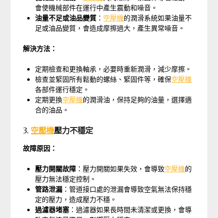
會使機械部件在運行中產生震動和噪音。
油量不足或油品變質
：
空壓機
的潤滑系統如果油量不
足或油品變質，會造成摩擦過大，產生異常噪音。
解決方法：
定期檢查和更換軸承，必要時重新潤滑，減少摩擦。
檢查並緊固所有鬆動的螺絲、緊固件等，確保
空壓機
各部件運行穩定。
定期更換
空壓機
的潤滑油，保持足夠的油量，選擇適
合的油品。
3.
空壓機
壓力不穩定
故障原因：
壓力開關故障
：壓力開關如果失效，會導致
空壓機
的
壓力無法穩定控制。
管路泄漏
：管道接口處的泄漏會導致空氣無法保持穩
定的壓力，造成壓力不穩。
過濾器堵塞
：過濾器如果長時間未清潔或更換，會導