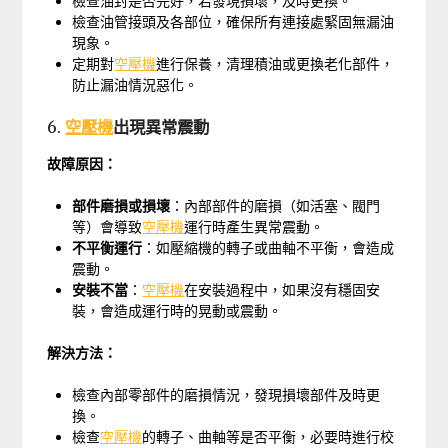
檢查油封是否完好，若發現損壞，及時更換。
檢查油管接頭及各部位，確保所有連接處緊固無漏油
現象。
定期對
空壓機
進行保養，清理積油或更換老化部件，
防止漏油情況惡化。
6.
空壓機
出現異常震動
故障原因：
部件磨損或損壞
：內部部件的磨損（如活塞、閥門
等）會導致
空壓機
運行時產生異常震動。
不平衡運行
：如壓縮機的轉子或曲軸不平衡，會造成
震動。
安裝不當
：
空壓機
在安裝過程中，如果沒有穩固安
裝，會造成運行時的晃動或震動。
解決方法：
檢查內部零部件的磨損情況，發現損壞部件及時更
換。
檢查
空壓機
的轉子、曲軸等是否平衡，必要時進行校