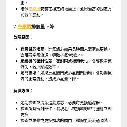
正。
確保
空壓機
安裝在穩定的地面上，並用適當的固定方
式減少震動。
7.
空壓機
排氣量下降
故障原因：
進氣濾芯堵塞
：進氣濾芯如果長時間未清潔或更換，
會阻礙空氣流通，導致排氣量減少。
壓縮機的密封性差
：密封圈或接頭老化，會導致空氣
流失，減少壓縮效率。
閥門損壞
：如果進氣閥門或排氣閥門損壞，會影響氣
流的正常流動，造成排氣量下降。
解決方法：
定期檢查並清潔進氣濾芯，必要時更換過濾器。
檢查所有密封部件，發現老化或損壞的密封圈應立即
更換。
檢查並維修或更換損壞的閥門，確保氣流流通順暢。