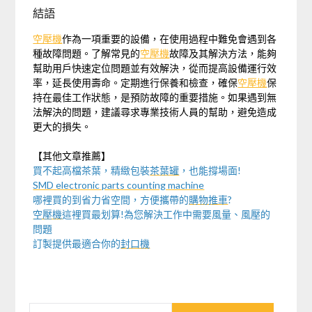
結語
空壓機
作為一項重要的設備，在使用過程中難免會遇到各
種故障問題。了解常見的
空壓機
故障及其解決方法，能夠
幫助用戶快速定位問題並有效解決，從而提高設備運行效
率，延長使用壽命。定期進行保養和檢查，確保
空壓機
保
持在最佳工作狀態，是預防故障的重要措施。如果遇到無
法解決的問題，建議尋求專業技術人員的幫助，避免造成
更大的損失。
【其他文章推薦】
買不起高檔茶葉，精緻包裝
茶葉罐
，也能撐場面!
SMD electronic parts counting machine
哪裡買的到省力省空間，方便攜帶的
購物推車
?
空壓機
這裡買最划算!為您解決工作中需要風量、風壓的
問題
訂製提供最適合你的
封口機
搜