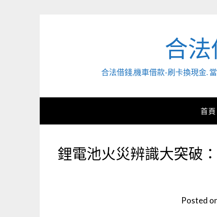
Skip
to
content
合法
合法借錢,機車借款-刷卡換現金
首頁
鋰電池火災辨識大突破：
Posted o