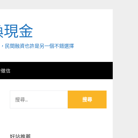
換現金
外，民間融資也許是另一個不錯選擇
合徵信
搜
尋
關
鍵
字:
好站推薦