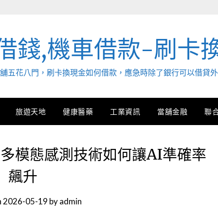
借錢,機車借款-刷卡
. 當舖五花八門，刷卡換現金如何借款，應急時除了銀行可以借貸
旅遊天地
健康醫藥
工業資訊
當舖金融
聯
多模態感測技術如何讓AI準確率
飆升
n
2026-05-19
by
admin