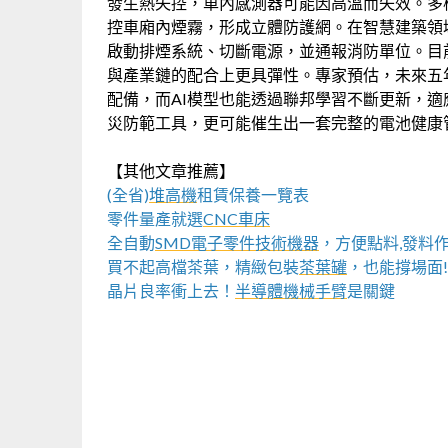
發生熱失控，車內感測器可能因高溫而失效。多
控車廂內煙霧，形成立體防護網。在智慧建築領
啟動排煙系統、切斷電源，並通報消防單位。目
與產業鏈的配合上更具彈性。專家預估，未來五
配備，而AI模型也能透過聯邦學習不斷更新，
災防範工具，更可能催生出一套完整的電池健康
【其他文章推薦】
(全省)
堆高機
租賃保養一覽表
零件量產就選
CNC車床
全自動
SMD電子零件技術機器
，方便點料,發料
買不起高檔茶葉，精緻包裝
茶葉罐
，也能撐場面!
晶片良率衝上去！
半導體機械手臂
是關鍵