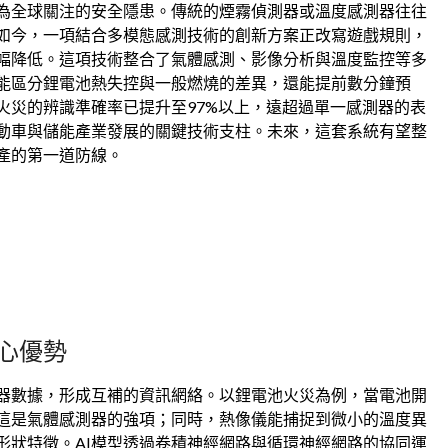
為全球關注的安全隱患。傳統的煙霧偵測器或溫度感測器往往
如今，一項結合多模態感測技術的創新方案正改寫遊戲規則，
大幅降低。這項技術整合了氣體感測、影像分析與溫度監控等多
能區分鋰電池熱失控與一般燃燒的差異，還能提前數分鐘預
火災的辨識準確率已提升至97%以上，遠超過單一感測器的表
動車與儲能產業發展的關鍵技術支柱。未來，這套系統有望整
產的第一道防線。
心優勢
器數據，形成互補的資訊網絡。以鋰電池火災為例，當電池開
這是氣體感測器的強項；同時，熱像儀能捕捉到微小的溫度異
形狀特徵。AI模型透過卷積神經網路與循環神經網路的協同運