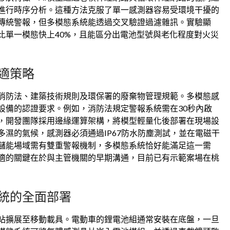
進行時序分析。這種方法克服了單一感測器容易受環境干擾的
傳統警報，但多模態系統能透過交叉驗證過濾雜訊。實驗顯
比單一模態快上40%，且能區分出電池型號與老化程度對火災
適策略
消防法、建築技術規則及環保署的廢棄物管理規範。多模態感
設備的認證要求。例如，消防法規定警報系統需在30秒內啟
此，開發團隊採用邊緣運算架構，將模型輕量化後部署在現場設
濕的氣候，感測器必須通過IP67防水防塵測試，並在電磁干
儲能場域需有雙重警報機制，多模態系統恰好能滿足這一需
調適的關鍵在於與主管機關的早期溝通，目前已有示範案場在桃
統的全面部署
站擴展至移動載具。電動車的鋰電池組通常安裝在底盤，一旦