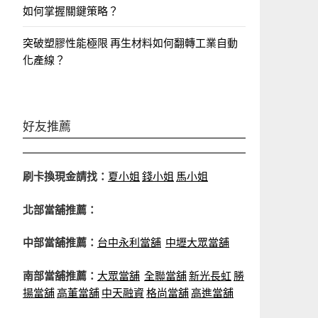
如何掌握關鍵策略？
突破塑膠性能極限 再生材料如何翻轉工業自動
化產線？
好友推薦
刷卡換現金請找：
夏小姐
錢小姐
馬小姐
北部當舖推薦：
中部當舖推薦：
台中永利當舖
中壢大眾當舖
南部當舖推薦：
大眾當舖
全聯當舖
新光長虹
勝
揚當舖
高董當舖
中天融資
格尚當舖
高進當舖