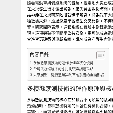
隨著電動車與儲能系統的普及，鋰電池火災已成
在火災發生後才發出警報，錯失黃金救援時間。
讓AI能在火災萌芽階段就精準辨識，將誤報率
種數據來源，透過深度學習模型交叉比對，不僅
警。研究團隊表示，這套系統在實驗中對鋰電池
現。這項突破不僅關乎公共安全，更可能成為電
合進智慧建築與車載系統，讓AI成為守護生命財
內容目錄
多模態感測技術的運作原理與核心優勢
台灣法規環境下的應用挑戰與調適策略
未來展望：從智慧建築到車載系統的全面部署
多模態感測技術的運作原理與核
多模態感測技術的核心在於融合不同類型的感測
始過熱時，會釋放出特定的揮發性有機化合物，
常變化，而可見光攝影機則可記錄煙霧與火焰的