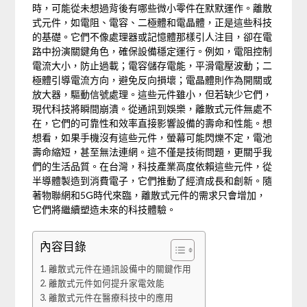
時，可能從未想過背後有哪些微小零件在默默運作。離散
式元件，如電阻、電容、二極體和電晶體，正是這些科技
的基礎。它們不像處理器或記憶體那樣引人注目，卻在電
路中扮演關鍵角色，確保設備穩定運行。例如，電阻控制
電流大小，防止過載；電容儲存電能，平滑電壓波動；二
極體引導電流方向，避免反向損壞；電晶體則作為開關或
放大器，驅動信號處理。這些元件雖小，但若缺少它們，
現代科技將瞬間崩潰。從通訊到娛樂，離散式元件無處不
在，它們的可靠性和效率直接影響設備的壽命和性能。想
想看，如果手機沒有這些元件，螢幕可能閃爍不定，電池
壽命縮短，甚至無法連網。這不僅是技術問題，更關乎我
們的生活品質。在台灣，科技產業高度依賴這些元件，從
半導體製造到消費電子，它們推動了經濟成長和創新。隨
著物聯網和5G時代來臨，離散式元件的需求只會增加，
它們將繼續塑造未來的科技體驗。
內容目錄
離散式元件在通訊設備中的關鍵作用
離散式元件如何提升家電效能
離散式元件在醫療科技中的應用