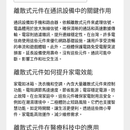
離散式元件在通訊設備中的關鍵作用
通訊設備如手機和路由器，依賴離散式元件來處理信號。
電晶體用於放大無線信號，確保清晰的通話和高速數據傳
輸。電容則過濾雜訊，提升連線穩定性。在台灣，許多電
信商使用這些元件來優化網路基礎設施，讓用戶享受流暢
的串流和遊戲體驗。此外，二極體保護電路免受電壓突波
損害，延長設備使用壽命。沒有這些元件，通訊可能中
斷，影響工作和社交生活。
離散式元件如何提升家電效能
家電如冰箱、洗衣機和空調，內含大量離散式元件來控制
功能。電阻調節馬達速度，節省能源；電容穩定電源，防
止故障。在台灣家庭中，這些元件確保家電耐用且安全，
例如在潮濕環境中，二極體防止短路風險。它們也支援智
慧功能，如定時開關，讓生活更便利。透過這些微小零
件，家電能高效運作，減少維修需求。
離散式元件在醫療科技中的應用