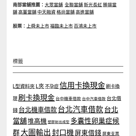
南部當舖推薦：
大眾當舖
全聯當舖
新光長虹
勝揚當
舖
高董當舖
中天融資
格尚當舖
高進當舖
股票：
上舜未上市
福臨未上市
百鴻未上市
標籤
信用卡換現金
L夾
L型資料夾
不孕症
刷卡換
刷卡換現金
台北借
現
台中機車借款
台中汽車借款
台北汽車借款
台北
台北機車借款
錢
當舖
多囊性卵巢症候
堆高機
塑膠射出成型
大圖輸出
封口機
群
屏東借錢
屏東支票