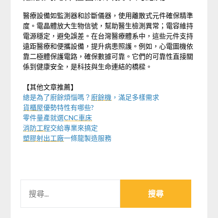
醫療設備如監測器和診斷儀器，使用離散式元件確保精準
度。電晶體放大生物信號，幫助醫生檢測異常；電容維持
電源穩定，避免誤差。在台灣醫療體系中，這些元件支持
遠距醫療和便攜設備，提升病患照護。例如，心電圖機依
靠二極體保護電路，確保數據可靠。它們的可靠性直接關
係到健康安全，是科技與生命連結的橋樑。
【其他文章推薦】
總是為了廚餘煩惱嗎？
廚餘機
，滿足多樣需求
貨櫃屋
優勢特性有哪些?
零件量產就選
CNC車床
消防工程
交給專業來搞定
塑膠射出工廠
一條龍製造服務
搜
尋
關