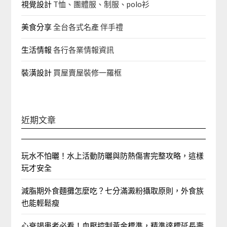
視覺設計
T恤、團體服、制服、polo衫
美食分享
全台各式名產 伴手禮
生活情報
各行各業情報資訊
裝潢設計
買屋賣屋裝修一羅框
近期文章
玩水不怕曬！水上活動防曬與防熱傷害完整攻略，這樣
玩才安全
減脂期外食麵攤怎麼吃？七分滿澱粉攝取原則，外食族
也能輕鬆瘦
心衰竭患者必看！血壓控制黃金標準，精準達標延長壽