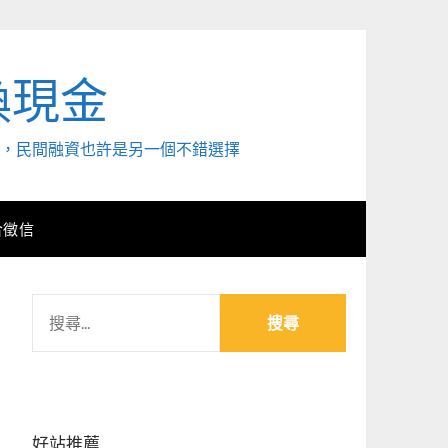
換現金
外，民間融資也許是另一個不錯選擇
合徵信
搜
尋
關
鍵
字:
好站推薦