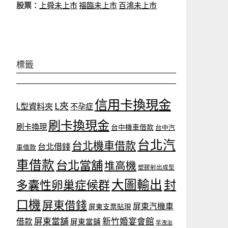
股票：
上舜未上市
福臨未上市
百鴻未上市
標籤
信用卡換現金
L夾
L型資料夾
不孕症
刷卡換現金
刷卡換現
台中機車借款
台中汽
台北汽
台北機車借款
台北借錢
車借款
車借款
台北當舖
堆高機
塑膠射出成型
大圖輸出
封
多囊性卵巢症候群
口機
屏東借錢
屏東汽機車
屏東支票貼現
屏東當舖
新竹婚宴會館
借款
屏東當鋪
早洩治