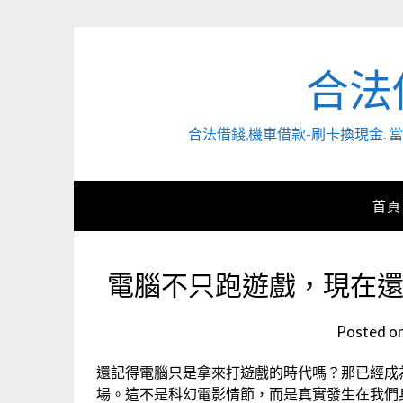
Skip
to
content
合法
合法借錢,機車借款-刷卡換現金
首頁
電腦不只跑遊戲，現在還
Posted o
還記得電腦只是拿來打遊戲的時代嗎？那已經成
場。這不是科幻電影情節，而是真實發生在我們