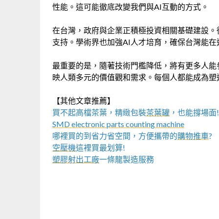
性能。這可能徹底改變我們與AI互動的方式。
在台灣，政府與企業正積極投資相關基礎建設。從
支持。學術界也加強AI人才培育，確保台灣能
最重要的是，隨著技術門檻降低，將有更多人能參
映人類多元的價值觀和需求。每個人都能成為塑造
【其他文章推薦】
買不起高檔茶葉，精緻包裝
茶葉罐
，也能撐場面!
SMD electronic parts counting machine
哪裡買的到省力省空間，方便攜帶的
購物推車
?
空壓機
這裡買最划算!
塑膠射出工廠
一條龍製造服務