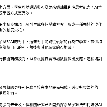
育方面，學生可以透過與AI辯論來鍛煉批判性思考能力。AI會
統學習方式更有效。
提出初步構想，AI則生成多個變體方案，形成一種獨特的協作
到的創意火花。
了基於AI的對手，這些對手能夠從玩家的行為中學習，提供越
訓練自己的AI，然後與其他玩家的AI對戰。
行模擬商務談判，AI會根據真實市場數據做出反應。這種培訓
發展將讓更多AI任務直接在本地設備完成，減少對雲端的依
處理能力。
電腦尚未普及，但相關研究已經開始探索量子算法如何增強AI