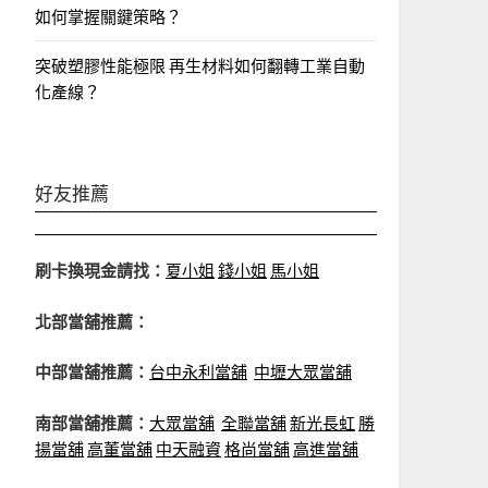
如何掌握關鍵策略？
突破塑膠性能極限 再生材料如何翻轉工業自動
化產線？
好友推薦
刷卡換現金請找：
夏小姐
錢小姐
馬小姐
北部當舖推薦：
中部當舖推薦：
台中永利當舖
中壢大眾當舖
南部當舖推薦：
大眾當舖
全聯當舖
新光長虹
勝
揚當舖
高董當舖
中天融資
格尚當舖
高進當舖