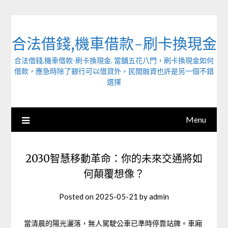
Skip
to
content
合法借錢,機車借款-刷卡換現金
合法借錢,機車借款-刷卡換現金. 當舖五花八門，刷卡換現金如何
借款，應急時除了銀行可以借貸外，民間融資也許是另一個不錯
選擇
Menu
2030智慧移動革命：你的未來交通將如
何顛覆想像？
Posted on
2025-05-21
by
admin
當清晨的陽光灑落，無人駕駛公車已準時停靠站牌。車廂