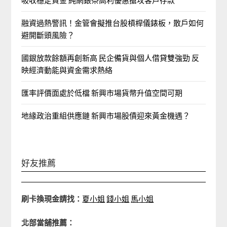
吸收穩定資金 純網銀祭高利優惠搶攻客戶存款
融資過熱警訊！金管會擬推台股槓桿儀錶板，散戶如何
避開斷頭風險？
國銀放款餘額再創新高 民企備貨與個人借貸雙強勁 反
映經濟動能與資金需求熱絡
匯率評價面處於低檔 新興市場貨幣升值空間可期
地緣政治重組供應鏈 新興市場股債迎來黃金機遇？
好友推薦
刷卡換現金請找：
夏小姐
錢小姐
馬小姐
北部當舖推薦：