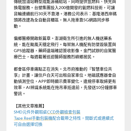
傳統加油站轉型成能源補給站，同時提供氫燃料、快充與
換電服務。台塑集團投入200億開發的氨燃料技術，可讓
貨輪連續航行30天不靠港。港務公司表示：基隆港西岸碼
頭將改建為全自動貨櫃區，無人拖車靠5G網路同步移
動。
偏鄉醫療開啟新篇章。澎湖衛生所引進的無人機送藥系
統，能在颱風天穩定飛行。每架無人機配有防墜毀裝置與
GPS追蹤器，藥師遠端確認簽收影像。金門試辦的自駕醫
療巴士，每週載著巡迴醫師服務烈嶼鄉居民。
都會區停車痛點正在消失。北市府推動的『智慧車位共
享』計畫，讓住戶白天可出租自家車位。地磁感應器會自
動偵測空位，APP即時顯示費率變化。違規停車取締更有
效率，AI辨識系統能在拖吊車抵達前，先發送10分鐘挪車
警訊。
【其他文章推薦】
SMD元件外觀瑕疵
CCD外觀檢查包裝
Tape Reel手動包裝機
配合載帶之特性，間斷式或連續式
可自由選擇切換