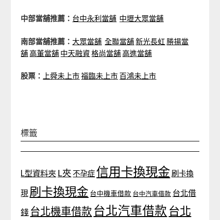
中部當舖推薦：
台中永利當舖
中壢大眾當舖
南部當舖推薦：
大眾當舖
全聯當舖
新光長虹
勝揚當
舖
高董當舖
中天融資
格尚當舖
高進當舖
股票：
上舜未上市
福臨未上市
百鴻未上市
標籤
信用卡換現金
L夾
L型資料夾
不孕症
刷卡換
刷卡換現金
台北借
現
台中機車借款
台中汽車借款
台北汽車借款
台北
台北機車借款
錢