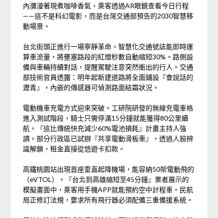
內瀰漫著現煮咖啡香氣，乘客透過AR眼鏡查看今日行程
——這不是科幻電影，而是台灣交通部預告的2030智慧移
動場景。
台北街頭正進行一場寧靜革命。智慧化交通號誌能即時運
算車流量，將壅塞路段的紅燈秒數自動縮短30%。路側設
備與車輛持續對話，提醒駕駛注意突然衝出的行人。交通
部技術官員透露：明年起新建道路將全面鋪設『會說話的
瀝青』，內嵌的傳感器可偵測路面結霜狀況。
電動機車充電方式迎來突破。工研院研發的無線充電車格
進入測試階段，騎士只需停滿15分鐘就能獲得80公里續
航。『這比傳統快充減少60%電池損耗』計畫主持人強
調。部分行政區已試辦『共享電動滑板車』，透過人臉辨
識解鎖，租金直接從悠遊卡扣款。
高鐵桃園站出現首座垂直起降機場，能容納50架電動飛的
（eVTOL）。『台北到高雄縮短至45分鐘』業者展示的
模擬畫面中，乘客用手機APP就能預約空中計程車。民航
局正修訂法規，要求所有飛行器必須配備三重備援系統。