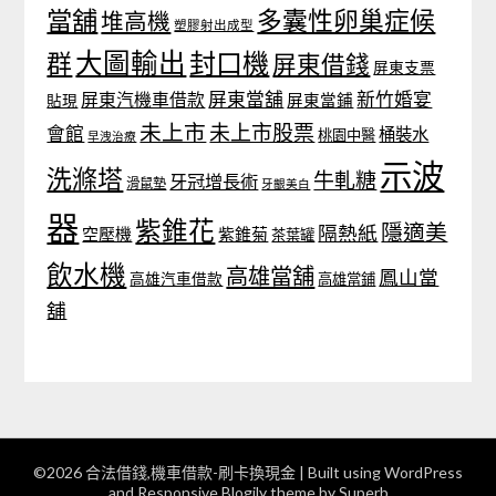
當舖
多囊性卵巢症候
堆高機
塑膠射出成型
大圖輸出
封口機
群
屏東借錢
屏東支票
屏東當舖
新竹婚宴
屏東汽機車借款
貼現
屏東當鋪
未上市
未上市股票
會館
桶裝水
桃園中醫
早洩治療
示波
洗滌塔
牛軋糖
牙冠增長術
滑鼠墊
牙齦美白
器
紫錐花
隱適美
隔熱紙
空壓機
紫錐菊
茶葉罐
飲水機
高雄當舖
鳳山當
高雄汽車借款
高雄當鋪
舖
©2026 合法借錢,機車借款-刷卡換現金
| Built using WordPress
and
Responsive Blogily
theme by Superb