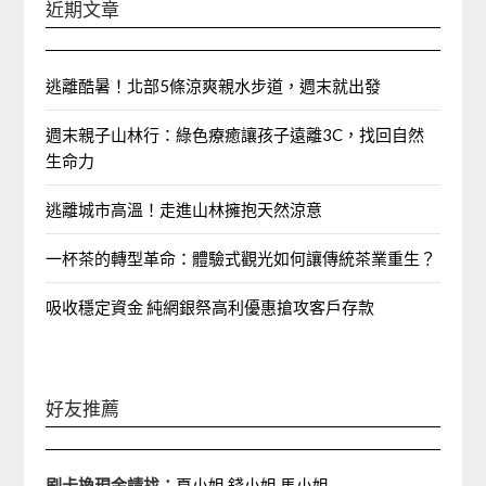
近期文章
逃離酷暑！北部5條涼爽親水步道，週末就出發
週末親子山林行：綠色療癒讓孩子遠離3C，找回自然
生命力
逃離城市高溫！走進山林擁抱天然涼意
一杯茶的轉型革命：體驗式觀光如何讓傳統茶業重生？
吸收穩定資金 純網銀祭高利優惠搶攻客戶存款
好友推薦
刷卡換現金請找：
夏小姐
錢小姐
馬小姐