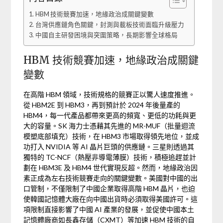
HBM 技術競賽加速，地緣政治成關鍵變數
台灣供應鏈角色關鍵，封測與載板技術面臨升級壓力
中國自主研發困境與突圍策略，長期影響全球格局
HBM 技術競賽加速，地緣政治成關鍵
變數
在高階 HBM 領域，技術規格的競賽正以驚人速度推進。
從 HBM2E 到 HBM3，再到預計於 2024 年後量產的
HBM4，每一代產品都帶來更高的頻寬、更低的功耗與更
大的容量。SK 海力士憑藉其先進的 MR-MUF（批量迴流
模塑底部填充）技術，在 HBM3 市場取得領先地位，並成
功打入 NVIDIA 等 AI 晶片巨頭的供應鏈。三星則透過其
獨特的 TC-NCF（熱壓非導電薄膜）技術，積極追趕並計
劃在 HBM3E 及 HBM4 世代實現反超。然而，地緣政治因
素正成為左右技術競賽走向的關鍵變數。美國對中國的出
口管制，不僅限制了中國企業取得高階 HBM 晶片，也迫
使韓國記憶體大廠在向中國出貨時必須取得美國許可。這
項限制直接影響了中國 AI 產業的發展，並促使中國本土
記憶體廠商如長鑫存儲（CXMT）等加速 HBM 技術的自