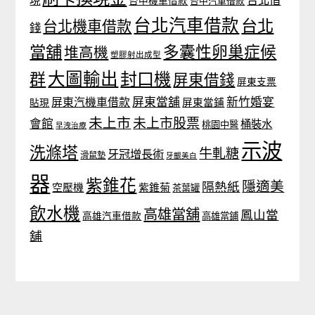
台中機車借款
台中汽車借款
台北汽車借款
台北
台北機車借款
錢
當舖
多囊性卵巢症候
堆高機
塑膠射出成型
大圖輸出
封口機
群
屏東借錢
屏東支票
屏東當舖
新竹婚宴
屏東汽機車借款
貼現
屏東當鋪
未上市
未上市股票
會館
桶裝水
桃園中醫
早洩治療
示波
洗滌塔
牛軋糖
牙冠增長術
滑鼠墊
牙齦美白
器
紫錐花
隱適美
隔熱紙
空壓機
紫錐菊
茶葉罐
飲水機
高雄當舖
鳳山當
高雄汽車借款
高雄當鋪
舖