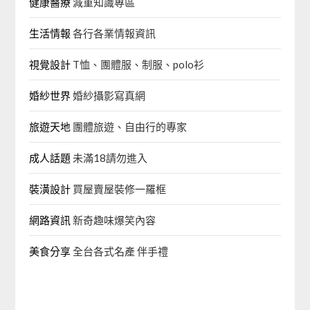
健康醫療
減重知識專區
生活情報
各行各業情報資訊
視覺設計
T恤、團體服、制服、polo衫
婚紗世界
婚紗攝影寫真網
旅遊天地
團體旅遊、自由行的專家‎
成人話題
未滿18請勿進入
裝潢設計
買屋賣屋裝修一羅框
網路資訊
新奇趣味爆笑內容
美食分享
全台各式名產 伴手禮