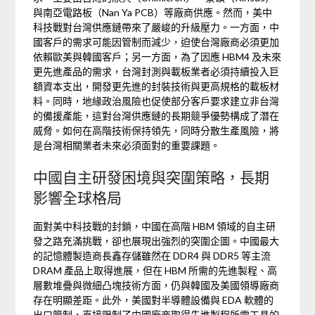
與南亞電路板（Nan Ya PCB）等廠商供應。然而，美中
科技戰對台灣供應鏈帶來了嚴峻的升級壓力。一方面，中
國客戶的需求可能因管制而減少，迫使台灣廠商必須更加
依賴歐美與韓國客戶；另一方面，為了因應 HBM4 及未來
更先進產品的需求，台灣封測與載板業者必須持續投入巨
額資本支出，開發更先進的封裝技術與更高規格的載板材
料。同時，地緣政治風險也促使部分客戶要求建立非台灣
的備援產能，這對台灣供應鏈的長期競爭優勢構成了潛在
威脅。如何在高階技術保持領先，同時分散生產風險，將
是台灣相關業者未來必須面對的重要課題。
中國自主研發困境與突圍策略，長期
影響全球格局
面對美中科技戰的封鎖，中國在高階 HBM 領域的自主研
發之路充滿挑戰，卻也展現出強烈的突圍企圖。中國最大
的記憶體製造商長鑫存儲雖然在 DDR4 與 DDR5 等主流
DRAM 產品上取得進展，但在 HBM 所需的先進製程、高
層數堆疊與微細凸塊技術方面，仍與韓國及美國領導廠商
存在明顯差距。此外，美國對半導體設備與 EDA 軟體的
出口管制，直接限制了中國廠商取得先進製程所需工具的