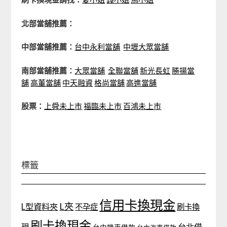
北部當舖推薦：
中部當舖推薦：
台中永利當舖
中壢大眾當舖
南部當舖推薦：
大眾當舖
全聯當舖
新光長虹
勝揚當
舖
高董當舖
中天融資
格尚當舖
高進當舖
股票：
上舜未上市
福臨未上市
百鴻未上市
標籤
信用卡換現金
L夾
L型資料夾
不孕症
刷卡換
刷卡換現金
台北借
現