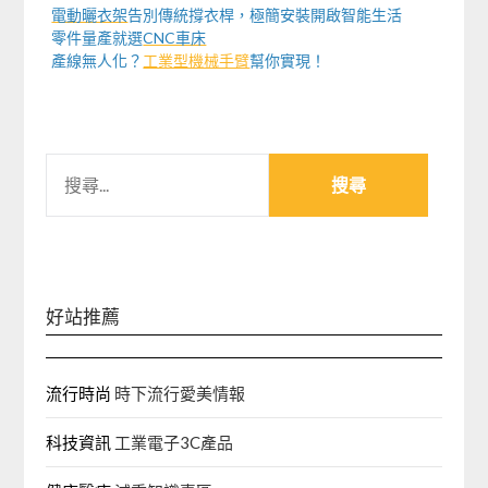
電動曬衣架
告別傳統撐衣桿，極簡安裝開啟智能生活
零件量產就選
CNC車床
產線無人化？
工業型機械手臂
幫你實現！
搜
尋
關
鍵
字:
好站推薦
流行時尚
時下流行愛美情報
科技資訊
工業電子3C產品