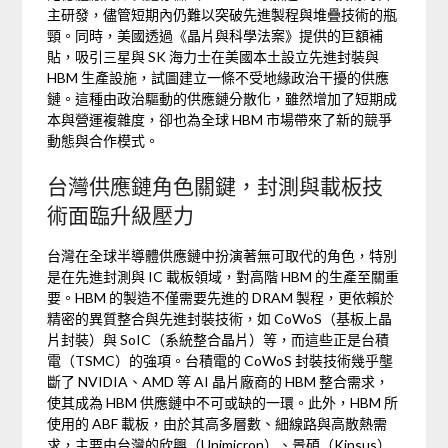
主研發，儘管短期內仍難以突破先進製程與堆疊技術的瓶
頸。同時，美國透過《晶片與科學法案》提供的巨額補
貼，吸引三星與 SK 海力士在美國本土設立先進封裝與
HBM 生產設施，試圖建立一條不受地緣政治干擾的供應
鏈。這種由政治驅動的供應鏈分散化，雖然增加了短期成
本與營運複雜度，卻也為全球 HBM 市場帶來了新的競爭
動態與合作模式。
台灣供應鏈角色關鍵，封測與載板技
術面臨升級壓力
台灣在全球半導體供應鏈中扮演著無可取代的角色，特別
是在先進封測與 IC 載板領域，對高階 HBM 的生產至關重
要。HBM 的製造不僅需要先進的 DRAM 製程，更依賴於
精密的異質整合與先進封裝技術，如 CoWoS（基板上晶
片封裝）與 SoIC（系統整合晶片）等，而這些正是台積
電（TSMC）的強項。台積電的 CoWoS 封裝技術幾乎壟
斷了 NVIDIA、AMD 等 AI 晶片廠商的 HBM 整合需求，
使其成為 HBM 供應鏈中不可或缺的一環。此外，HBM 所
使用的 ABF 載板，由於其高多層數、細線路與高散熱需
求，主要由台灣的欣興（Unimicron）、景碩（Kinsus）