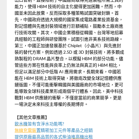
能力，使得 HBM 技術的自主化變得更加困難。然而，中
國並未因此放棄，反而採取多種策略試圖突破封鎖。首
先，中國政府透過大規模的國家集成電路產業投資基金，
對記憶體與先進封裝領域進行巨額補貼，鼓勵本土廠商進
行技術攻關。其次，中國企業積極從韓國、台灣等地招募
具經驗的工程師與研發團隊，試圖引進非美系技術路線。
第三，中國正加速發展基於 Chiplet（小晶片）與先進封
裝的替代方案，例如透過 2.5D 或 3D 封裝技術，將多顆成
熟製程的 DRAM 晶片整合，以模擬 HBM 的部分功能。儘
管這些方案在性能與良率上仍無法與真正的 HBM 相比，
但足以滿足部分中低階 AI 應用需求。長期來看，中國若
能在 HBM 技術上取得突破，將徹底改變全球記憶體供應
鏈版圖，不僅可能衝擊韓國與美國廠商的市場地位，更可
能導致全球科技產業形成兩個平行體系。因此，美中科技
戰對 HBM 供應鏈的衝擊，不僅是當前的商業競爭，更是
一場決定未來科技主導權的長期博弈。
【其他文章推薦】
飲水機
皆有含淨水功能嗎?
無線充電裝
置
精密加工元件等產品之經銷
提供原廠最高品質的各式柴油
堆高機
出租