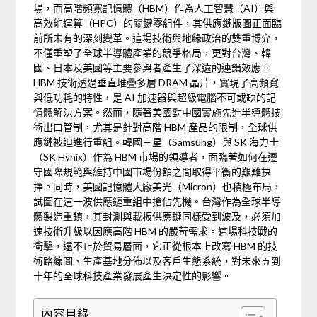
場，而高階頻寬記憶體（HBM）作為人工智慧（AI）與
高效能運算（HPC）的關鍵零組件，其供應鏈版圖正面臨
前所未有的深刻變革。這場技術與地緣政治的雙重博弈，
不僅重塑了全球半導體產業的競爭格局，更對台灣、韓
國、日本及美國等主要參與者產生了深遠的連鎖效應。
HBM 技術透過垂直堆疊多層 DRAM 晶片，實現了高頻寬
與低功耗的特性，是 AI 加速器與超級電腦不可或缺的記
憶體解決方案。然而，隨著美國對中國實施先進半導體技
術出口管制，尤其是針對高階 HBM 產品的限制，全球供
應鏈被迫進行重組。韓國三星（Samsung）與 SK 海力士
（SK Hynix）作為 HBM 市場的領導者，面臨著如何在遵
守國際規範與維持中國市場份額之間取得平衡的艱難抉
擇。同時，美國記憶體大廠美光（Micron）也積極布局，
試圖在這一波供應鏈重組中搶佔先機。台灣作為全球半導
體製造重鎮，其封測與載板供應鏈同樣受到波及，必須加
速技術升級以因應高階 HBM 的嚴苛需求。這場科技戰的
衝擊，遠不止於貿易層面，它正從根本上改寫 HBM 的技
術路線圖、生產基地分佈以及客戶生態系統，對未來五到
十年的全球科技產業發展產生決定性的影響。
內容目錄