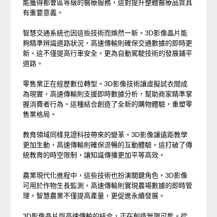
能獲得都會區等級的醫療服務，這對提升整體醫療品質具
有重要意義。
智慧交通系統也因這些技術而煥然一新。3D影像晶片能
夠精準辨識道路狀況，高速傳輸則確保交通數據的即時更
新。這不僅提高行車安全，更為自動駕駛技術的發展鋪平
道路。
零售業正在經歷數位轉型。3D影像技術讓虛擬試衣間成
為現實，高速傳輸則支援即時數據分析，幫助商家精準掌
握消費者行為。這種結合創造了全新的購物體驗，重塑零
售業格局。
教育領域同樣見證科技帶來的變革。3D影像讓遠距教學
更加生動，高速傳輸則確保流暢的互動體驗。這打破了傳
統教育的時空限制，讓知識傳播更加平等高效。
農業現代化進程中，這些技術也扮演關鍵角色。3D影像
可用於作物生長監測，高速傳輸則實現農場數據的即時管
理。智慧農業不僅提高產量，更促進永續發展。
3D影像晶片與高速傳輸的結合，正在創造無限可能。從