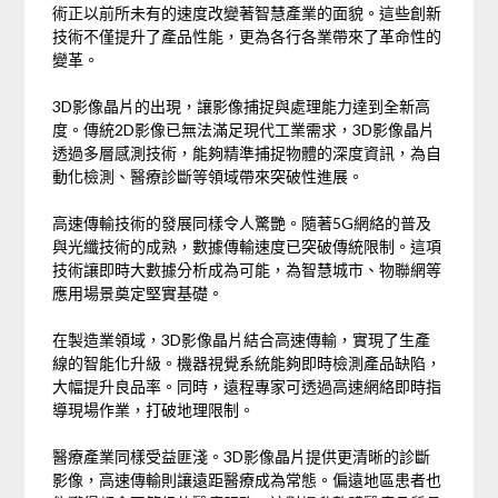
術正以前所未有的速度改變著智慧產業的面貌。這些創新
技術不僅提升了產品性能，更為各行各業帶來了革命性的
變革。
3D影像晶片的出現，讓影像捕捉與處理能力達到全新高
度。傳統2D影像已無法滿足現代工業需求，3D影像晶片
透過多層感測技術，能夠精準捕捉物體的深度資訊，為自
動化檢測、醫療診斷等領域帶來突破性進展。
高速傳輸技術的發展同樣令人驚艷。隨著5G網絡的普及
與光纖技術的成熟，數據傳輸速度已突破傳統限制。這項
技術讓即時大數據分析成為可能，為智慧城市、物聯網等
應用場景奠定堅實基礎。
在製造業領域，3D影像晶片結合高速傳輸，實現了生產
線的智能化升級。機器視覺系統能夠即時檢測產品缺陷，
大幅提升良品率。同時，遠程專家可透過高速網絡即時指
導現場作業，打破地理限制。
醫療產業同樣受益匪淺。3D影像晶片提供更清晰的診斷
影像，高速傳輸則讓遠距醫療成為常態。偏遠地區患者也