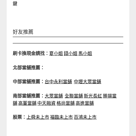
鍵
好友推薦
刷卡換現金請找：
夏小姐
錢小姐
馬小姐
北部當舖推薦：
中部當舖推薦：
台中永利當舖
中壢大眾當舖
南部當舖推薦：
大眾當舖
全聯當舖
新光長虹
勝揚當
舖
高董當舖
中天融資
格尚當舖
高進當舖
股票：
上舜未上市
福臨未上市
百鴻未上市