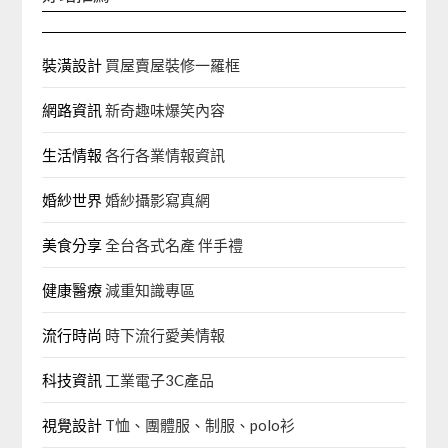
裝潢設計
買屋賣屋裝修一羅框
網路資訊
新奇趣味爆笑內容
生活情報
各行各業情報資訊
婚紗世界
婚紗攝影寫真網
美食分享
全台各式名產 伴手禮
健康醫療
減重知識專區
流行時尚
時下流行愛美情報
科技資訊
工業電子3C產品
視覺設計
T恤、團體服、制服、polo衫