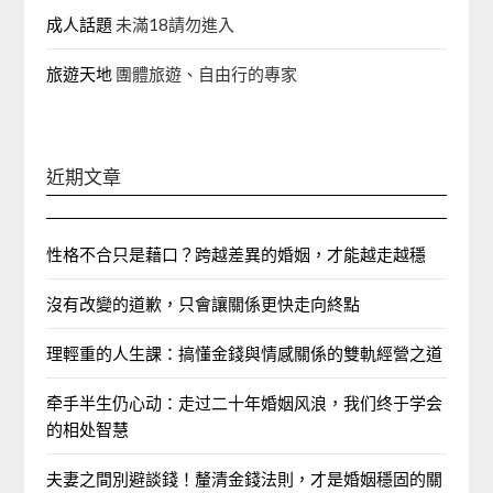
成人話題
未滿18請勿進入
旅遊天地
團體旅遊、自由行的專家‎
近期文章
性格不合只是藉口？跨越差異的婚姻，才能越走越穩
沒有改變的道歉，只會讓關係更快走向終點
理輕重的人生課：搞懂金錢與情感關係的雙軌經營之道
牵手半生仍心动：走过二十年婚姻风浪，我们终于学会
的相处智慧
夫妻之間別避談錢！釐清金錢法則，才是婚姻穩固的關