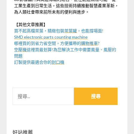
工業生產到日常生活，這些技術持續推動智慧產業革新，
為人類社會帶來前所未有的便利與進步。
【其他文章推薦】
買不起高檔茶葉，精緻包裝
茶葉罐
，也能撐場面!
SMD electronic parts counting machine
哪裡買的到省力省空間，方便攜帶的
購物推車
?
空壓機
這裡買最划算!為您解決工作中需要風量、風壓的
問題
訂製提供最適合你的
封口機
搜
尋
關
鍵
字:
好站推薦