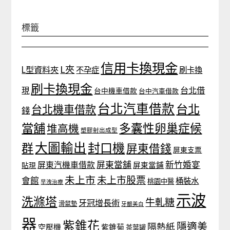
標籤
信用卡換現金
L夾
L型資料夾
不孕症
刷卡換
刷卡換現金
台北借
現
台中機車借款
台中汽車借款
台北汽車借款
台北
台北機車借款
錢
當舖
多囊性卵巢症候
堆高機
塑膠射出成型
大圖輸出
封口機
群
屏東借錢
屏東支票
屏東當舖
新竹婚宴
屏東汽機車借款
貼現
屏東當鋪
未上市
未上市股票
會館
桶裝水
桃園中醫
早洩治療
示波
洗滌塔
牛軋糖
牙冠增長術
滑鼠墊
牙齦美白
器
紫錐花
隱適美
隔熱紙
空壓機
紫錐菊
茶葉罐