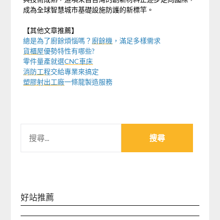
成為全球智慧城市基礎設施防護的新標竿。
【其他文章推薦】
總是為了廚餘煩惱嗎？
廚餘機
，滿足多樣需求
貨櫃屋
優勢特性有哪些?
零件量產就選
CNC車床
消防工程
交給專業來搞定
塑膠射出工廠
一條龍製造服務
搜
尋
關
鍵
字:
好站推薦