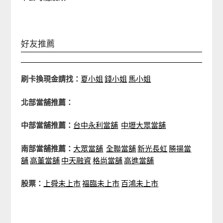
好友推薦
刷卡換現金請找：
夏小姐
錢小姐
馬小姐
北部當舖推薦：
中部當舖推薦：
台中永利當舖
中壢大眾當舖
南部當舖推薦：
大眾當舖
全聯當舖
新光長虹
勝揚當
舖
高董當舖
中天融資
格尚當舖
高進當舖
股票：
上舜未上市
福臨未上市
百鴻未上市