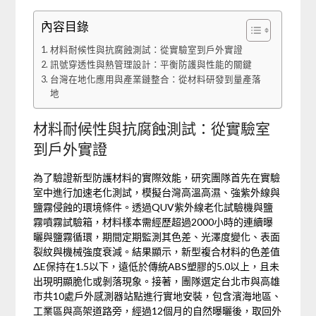
內容目錄
材料耐候性與抗腐蝕測試：從實驗室到戶外實證
訊號穿透性與熱管理設計：平衡防護與性能的關鍵
台灣在地化應用與產業鏈整合：從材料研發到量產落
地
材料耐候性與抗腐蝕測試：從實驗室
到戶外實證
為了驗證新型防護材料的實際效能，研究團隊首先在實驗
室中進行加速老化測試，模擬台灣高溫高濕、強紫外線與
鹽霧侵蝕的環境條件。透過QUV紫外線老化試驗機與鹽
霧噴霧試驗箱，材料樣本需經歷超過2000小時的連續曝
曬與鹽霧循環，期間定期監測其色差、光澤度變化、表面
裂紋與機械強度衰減。結果顯示，新型複合材料的色差值
ΔE保持在1.5以下，遠低於傳統ABS塑膠的5.0以上，且未
出現明顯脆化或剝落現象。接著，團隊選定台北市與高雄
市共10處戶外感測器站點進行實地安裝，包含濱海地區、
工業區與高架道路旁，經過12個月的自然曝曬後，取回外