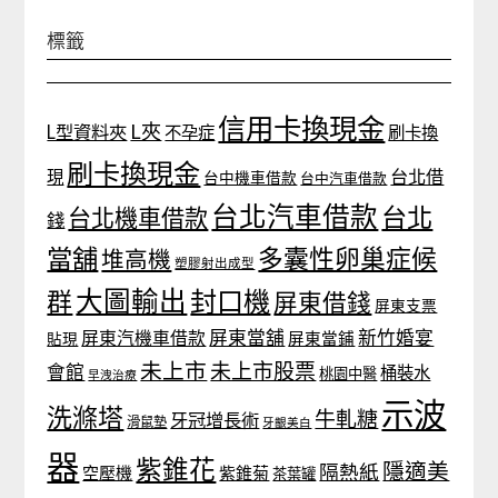
標籤
信用卡換現金
L夾
L型資料夾
不孕症
刷卡換
刷卡換現金
台北借
現
台中機車借款
台中汽車借款
台北汽車借款
台北
台北機車借款
錢
當舖
多囊性卵巢症候
堆高機
塑膠射出成型
大圖輸出
封口機
群
屏東借錢
屏東支票
屏東當舖
新竹婚宴
屏東汽機車借款
貼現
屏東當鋪
未上市
未上市股票
會館
桶裝水
桃園中醫
早洩治療
示波
洗滌塔
牛軋糖
牙冠增長術
滑鼠墊
牙齦美白
器
紫錐花
隱適美
隔熱紙
空壓機
紫錐菊
茶葉罐