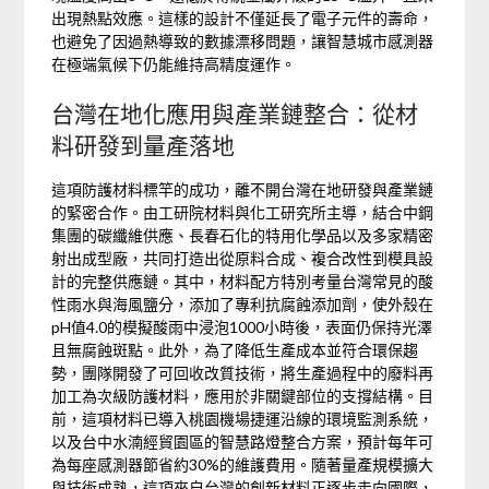
出現熱點效應。這樣的設計不僅延長了電子元件的壽命，
也避免了因過熱導致的數據漂移問題，讓智慧城市感測器
在極端氣候下仍能維持高精度運作。
台灣在地化應用與產業鏈整合：從材
料研發到量產落地
這項防護材料標竿的成功，離不開台灣在地研發與產業鏈
的緊密合作。由工研院材料與化工研究所主導，結合中鋼
集團的碳纖維供應、長春石化的特用化學品以及多家精密
射出成型廠，共同打造出從原料合成、複合改性到模具設
計的完整供應鏈。其中，材料配方特別考量台灣常見的酸
性雨水與海風鹽分，添加了專利抗腐蝕添加劑，使外殼在
pH值4.0的模擬酸雨中浸泡1000小時後，表面仍保持光澤
且無腐蝕斑點。此外，為了降低生產成本並符合環保趨
勢，團隊開發了可回收改質技術，將生產過程中的廢料再
加工為次級防護材料，應用於非關鍵部位的支撐結構。目
前，這項材料已導入桃園機場捷運沿線的環境監測系統，
以及台中水湳經貿園區的智慧路燈整合方案，預計每年可
為每座感測器節省約30%的維護費用。隨著量產規模擴大
與技術成熟，這項來自台灣的創新材料正逐步走向國際，