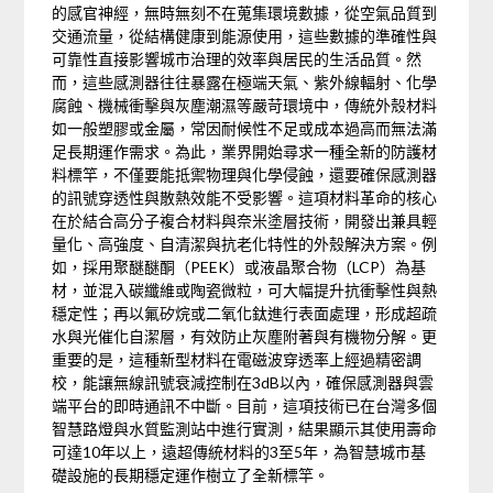
的感官神經，無時無刻不在蒐集環境數據，從空氣品質到
交通流量，從結構健康到能源使用，這些數據的準確性與
可靠性直接影響城市治理的效率與居民的生活品質。然
而，這些感測器往往暴露在極端天氣、紫外線輻射、化學
腐蝕、機械衝擊與灰塵潮濕等嚴苛環境中，傳統外殼材料
如一般塑膠或金屬，常因耐候性不足或成本過高而無法滿
足長期運作需求。為此，業界開始尋求一種全新的防護材
料標竿，不僅要能抵禦物理與化學侵蝕，還要確保感測器
的訊號穿透性與散熱效能不受影響。這項材料革命的核心
在於結合高分子複合材料與奈米塗層技術，開發出兼具輕
量化、高強度、自清潔與抗老化特性的外殼解決方案。例
如，採用聚醚醚酮（PEEK）或液晶聚合物（LCP）為基
材，並混入碳纖維或陶瓷微粒，可大幅提升抗衝擊性與熱
穩定性；再以氟矽烷或二氧化鈦進行表面處理，形成超疏
水與光催化自潔層，有效防止灰塵附著與有機物分解。更
重要的是，這種新型材料在電磁波穿透率上經過精密調
校，能讓無線訊號衰減控制在3dB以內，確保感測器與雲
端平台的即時通訊不中斷。目前，這項技術已在台灣多個
智慧路燈與水質監測站中進行實測，結果顯示其使用壽命
可達10年以上，遠超傳統材料的3至5年，為智慧城市基
礎設施的長期穩定運作樹立了全新標竿。