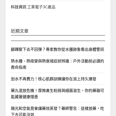
科技資訊
工業電子3C產品
近期文章
腳踝壓下去不回彈？專家教你從水腫跡象看出身體警訊
熱水腫、熱痙攣與熱衰竭症狀辨識：戶外活動前必讀的
救命指南
划水不再費力！核心肌群訓練讓你在浪上持久爆發
藥丸混放危機！摩擦產生粉屑與細菌滋生，你的藥箱可
能藏著健康隱患
陽光和空氣竟會讓藥效蒸發？藥師警告：這樣放藥，吃
下去可能沒效