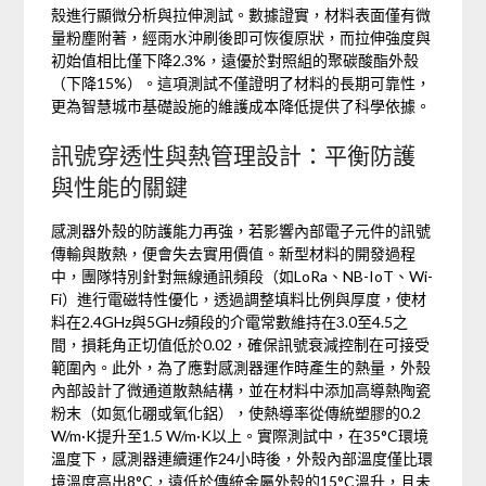
殼進行顯微分析與拉伸測試。數據證實，材料表面僅有微
量粉塵附著，經雨水沖刷後即可恢復原狀，而拉伸強度與
初始值相比僅下降2.3%，遠優於對照組的聚碳酸酯外殼
（下降15%）。這項測試不僅證明了材料的長期可靠性，
更為智慧城市基礎設施的維護成本降低提供了科學依據。
訊號穿透性與熱管理設計：平衡防護
與性能的關鍵
感測器外殼的防護能力再強，若影響內部電子元件的訊號
傳輸與散熱，便會失去實用價值。新型材料的開發過程
中，團隊特別針對無線通訊頻段（如LoRa、NB-IoT、Wi-
Fi）進行電磁特性優化，透過調整填料比例與厚度，使材
料在2.4GHz與5GHz頻段的介電常數維持在3.0至4.5之
間，損耗角正切值低於0.02，確保訊號衰減控制在可接受
範圍內。此外，為了應對感測器運作時產生的熱量，外殼
內部設計了微通道散熱結構，並在材料中添加高導熱陶瓷
粉末（如氮化硼或氧化鋁），使熱導率從傳統塑膠的0.2
W/m·K提升至1.5 W/m·K以上。實際測試中，在35°C環境
溫度下，感測器連續運作24小時後，外殼內部溫度僅比環
境溫度高出8°C，遠低於傳統金屬外殼的15°C溫升，且未