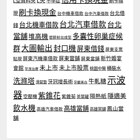
L夾
L型資料夾
不孕症
刷卡換
刷卡換現金
台北借
現
台中機車借款
台中汽車借款
台北汽車借款
台北
台北機車借款
錢
當舖
多囊性卵巢症候
堆高機
塑膠射出成型
大圖輸出
封口機
群
屏東借錢
屏東支票
屏東當舖
新竹婚宴
屏東汽機車借款
貼現
屏東當鋪
未上市
未上市股票
會館
桶裝水
桃園中醫
早洩治療
示波
洗滌塔
牛軋糖
牙冠增長術
滑鼠墊
牙齦美白
器
紫錐花
隱適美
隔熱紙
空壓機
紫錐菊
茶葉罐
飲水機
高雄當舖
鳳山當
高雄汽車借款
高雄當鋪
舖