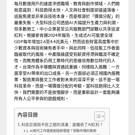
每月數億用戶的速度滲透職場、教育與創作領域，人們開
始意識到：科技跑得太快，人文與社會制度卻遠遠落後。
這股焦慮並非來自技術本身，而是根源於「價值分配」的
嚴重失衡。大型科技公司透過AI大幅提升生產力與利潤，
但多數勞工、中小企業甚至公共服務部門卻難以共享這波
紅利。根據麥肯錫2024年報告，生成式AI可能使全球
GDP每年增加2.6至4.4兆美元，然而這些財富高度集中於
少數資本與技術擁有者手中。與此同時，低技能工作者面
臨被取代的風險，中產階級感受到薪資停滯與職涯不確定
性，而教育體系仍用工業時代的思維培育數位時代的人
才。台灣作為半導體與資通訊重鎮，同樣陷入兩難：一方
面享受AI帶來的出口成長，另一方面卻必須正視國內服務
業、製造業與藝文工作者對未來的深深不安。這不是一場
科技革命，而是一場價值分配的考驗。當科技跑得比人文
快，我們需要的不是放慢腳步，而是重新設計一套能夠讓
所有人公平參與的遊戲規則。
內容目錄
科技巨頭與平民之間的鴻溝：誰獨吞了AI紅利？
AI取代工作還是創造新價值？勞動市場的真相