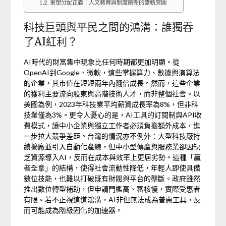
重塑分配正義：人文教育與制度創新的雙軌突圍
科技巨頭與平民之間的鴻溝：誰獨吞
了AI紅利？
AI時代的財富集中現象比任何時期都更加明顯。從
OpenAI到Google、微軟，這些掌握算力、數據與演算法
的企業，其市值在短短兩年內翻倍成長。然而，這些企業
的獲利主要流向股東與高階技術人才，而非整個社會。以
美國為例，2023年科技業平均薪資成長率為8%，但非科
技業僅為3%。更令人憂心的是，AI工具的訂閱制與API收
費模式，讓中小企業與獨立工作者必須負擔額外成本，進
一步拉大競爭差距。台灣的情況亦不例外：大型科技廠持
續擴廠並引入自動化產線，但中小型傳產與服務業卻因缺
乏資源導入AI，反而在成本與效率上更居劣勢。這種「贏
者全拿」的結構，使得社會流動性降低，年輕人即使具備
數位技能，也難以打破既有財閥與平台的壟斷。政府雖然
推出數位轉型補助，但申請門檻高、審核慢，實際受惠者
有限。若不正視這道鴻溝，AI非但無法成為普惠工具，反
而可能成為階級固化的加速器。