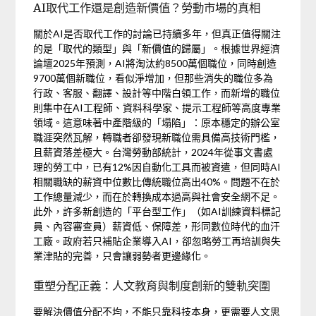
AI取代工作還是創造新價值？勞動市場的真相
關於AI是否取代工作的討論已持續多年，但真正值得關注
的是「取代的類型」與「新價值的歸屬」。根據世界經濟
論壇2025年預測，AI將淘汰約8500萬個職位，同時創造
9700萬個新職位，看似淨增加，但那些消失的職位多為
行政、客服、翻譯、設計等中階白領工作，而新增的職位
則集中在AI工程師、資料科學家、提示工程師等高度專業
領域。這意味著中產階級的「塌陷」：原本穩定的辦公室
職涯突然瓦解，轉職者卻發現新職位需具備高技術門檻，
且薪資落差極大。台灣勞動部統計，2024年從事文書處
理的勞工中，已有12%因自動化工具而被資遣，但同時AI
相關職缺的薪資中位數比傳統職位高出40%。問題不在於
工作總量減少，而在於轉換成本過高與社會安全網不足。
此外，許多新創造的「平台型工作」（如AI訓練資料標記
員、內容審查員）薪資低、保障差，形同數位時代的血汗
工廠。政府若只補貼企業導入AI，卻忽略勞工再培訓與失
業津貼的完善，只會讓弱勢者更邊緣化。
重塑分配正義：人文教育與制度創新的雙軌突圍
要解決價值分配不均，不能只靠科技本身，更需要人文思