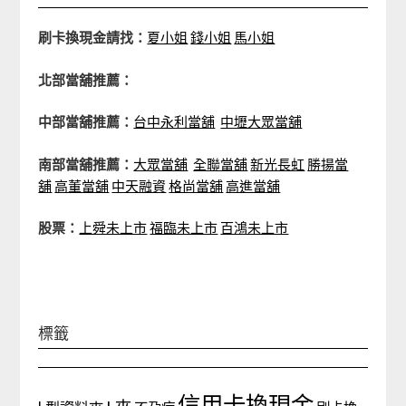
刷卡換現金請找：
夏小姐
錢小姐
馬小姐
北部當舖推薦：
中部當舖推薦：
台中永利當舖
中壢大眾當舖
南部當舖推薦：
大眾當舖
全聯當舖
新光長虹
勝揚當
舖
高董當舖
中天融資
格尚當舖
高進當舖
股票：
上舜未上市
福臨未上市
百鴻未上市
標籤
信用卡換現金