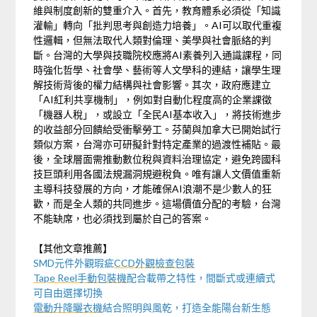
維與制度創新的雙重介入。首先，教育體系必須從「知識
灌輸」轉向「批判思考與創造力培養」。AI可以取代重複
性邏輯，但無法取代人類對倫理、美學與社會脈絡的判
斷。台灣的大學與技職院校應將AI素養列入通識課程，同
時強化哲學、社會學、藝術等人文學科的連結，讓學生理
解技術背後的權力結構與社會影響。其次，政府應建立
「AI紅利共享機制」，例如對自動化程度高的企業課徵
「機器人稅」，或設立「全民AI基本收入」，將技術進步
的收益部分回饋給受衝擊勞工。芬蘭與加拿大已開始試行
類似方案，台灣亦可研擬針對特定產業的過渡性補貼。最
後，全球層面需推動數位稅與資料治理協定，避免跨國科
技巨頭利用各國法規漏洞規避稅負。唯有讓人文價值重新
主導科技發展的方向，才能確保AI浪潮不是少數人的狂
歡，而是全人類的共同進步。這場價值分配的考驗，台灣
不能缺席，也必須找到屬於自己的答案。
【其他文章推薦】
SMD元件外觀瑕疵
CCD外觀檢查包裝
Tape Reel手動包裝機
配合載帶之特性，間斷式或連續式
可自由選擇切換
電動升降曬衣機
結合照明與風乾，打造全能陽台新生態