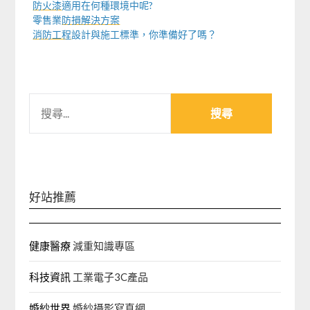
防火漆
適用在何種環境中呢?
零售業
防損解決方案
消防工程
設計與施工標準，你準備好了嗎？
搜
尋
關
鍵
字:
好站推薦
健康醫療
減重知識專區
科技資訊
工業電子3C產品
婚紗世界
婚紗攝影寫真網