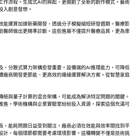
工作流程。生成式AI的興起，更開創了全新的創作模式。藝術
投入創意發想。
效能運算加速新藥開發，透過分子模擬縮短研發週期。醫療影
助醫師做出更精準診斷。這些進展不僅提升醫療品質，更為患
及，分散式算力架構愈發重要。設備端的AI推理能力，可降低
體廠商開發更節能、更高效的邊緣運算解決方案。從智慧家庭
傳統與量子計算的混合架構，可能成為解決特定問題的關鍵。
推進。學術機構與企業實驗室紛紛投入資源，探索這個充滿可
長，能耗問題日益受到關注。廠商必須在效能與效率間找到平
設計，每個環節都需要考慮環境影響。這種轉變不僅是技術挑