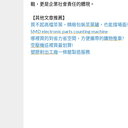
戰，更是企業社會責任的體現。
【其他文章推薦】
買不起高檔茶葉，精緻包裝
茶葉罐
，也能撐場面!
SMD electronic parts counting machine
哪裡買的到省力省空間，方便攜帶的
購物推車
?
空壓機
這裡買最划算!
塑膠射出工廠
一條龍製造服務