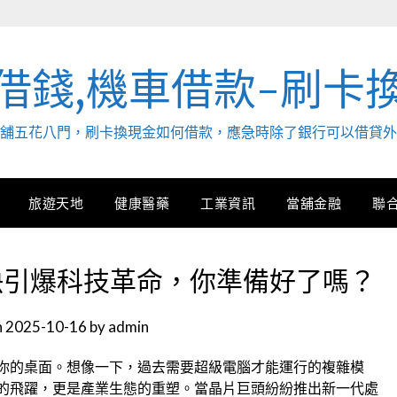
借錢,機車借款-刷卡
. 當舖五花八門，刷卡換現金如何借款，應急時除了銀行可以借貸
旅遊天地
健康醫藥
工業資訊
當舖金融
聯
決引爆科技革命，你準備好了嗎？
n
2025-10-16
by
admin
到你的桌面。想像一下，過去需要超級電腦才能運行的複雜模
的飛躍，更是產業生態的重塑。當晶片巨頭紛紛推出新一代處