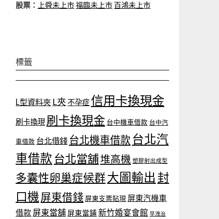
股票：
上舜未上市
福臨未上市
百鴻未上市
標籤
信用卡換現金
L夾
L型資料夾
不孕症
刷卡換現金
刷卡換現
台中機車借款
台中汽
台北汽
台北機車借款
台北借錢
車借款
車借款
台北當舖
堆高機
塑膠射出成型
大圖輸出
封
多囊性卵巢症候群
口機
屏東借錢
屏東汽機車
屏東支票貼現
屏東當舖
新竹婚宴會館
借款
屏東當鋪
早洩治