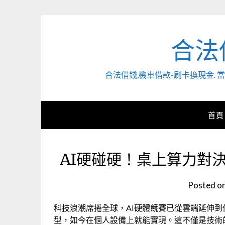
Skip
to
content
合法
合法借錢,機車借款-刷卡換現金
首頁
AI硬碰硬！桌上算力對
Posted o
科技浪潮席捲全球，AI硬體競賽已從雲端延伸
型，如今在個人設備上就能實現。這不僅是技術