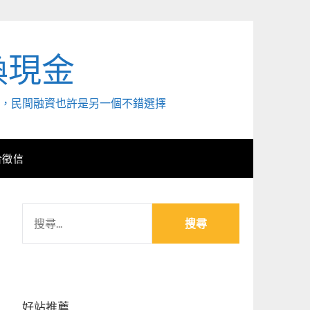
換現金
外，民間融資也許是另一個不錯選擇
合徵信
搜
尋
關
鍵
字:
好站推薦