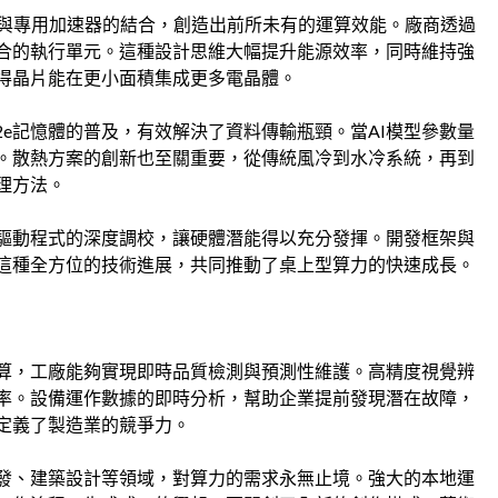
U與專用加速器的結合，創造出前所未有的運算效能。廠商透過
合的執行單元。這種設計思維大幅提升能源效率，同時維持強
得晶片能在更小面積集成更多電晶體。
2e記憶體的普及，有效解決了資料傳輸瓶頸。當AI模型參數量
。散熱方案的創新也至關重要，從傳統風冷到水冷系統，再到
理方法。
驅動程式的深度調校，讓硬體潛能得以充分發揮。開發框架與
這種全方位的技術進展，共同推動了桌上型算力的快速成長。
運算，工廠能夠實現即時品質檢測與預測性維護。高精度視覺辨
率。設備運作數據的即時分析，幫助企業提前發現潛在故障，
定義了製造業的競爭力。
發、建築設計等領域，對算力的需求永無止境。強大的本地運