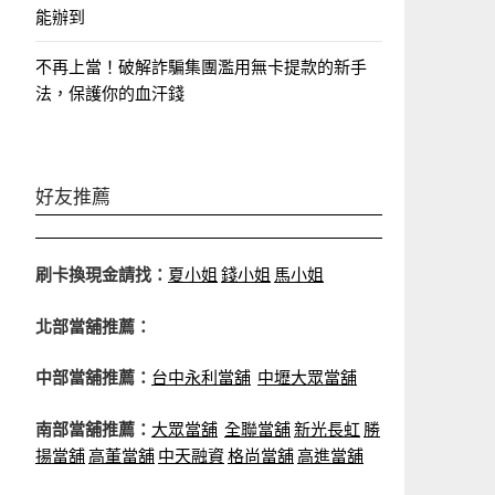
能辦到
不再上當！破解詐騙集團濫用無卡提款的新手
法，保護你的血汗錢
好友推薦
刷卡換現金請找：
夏小姐
錢小姐
馬小姐
北部當舖推薦：
中部當舖推薦：
台中永利當舖
中壢大眾當舖
南部當舖推薦：
大眾當舖
全聯當舖
新光長虹
勝
揚當舖
高董當舖
中天融資
格尚當舖
高進當舖