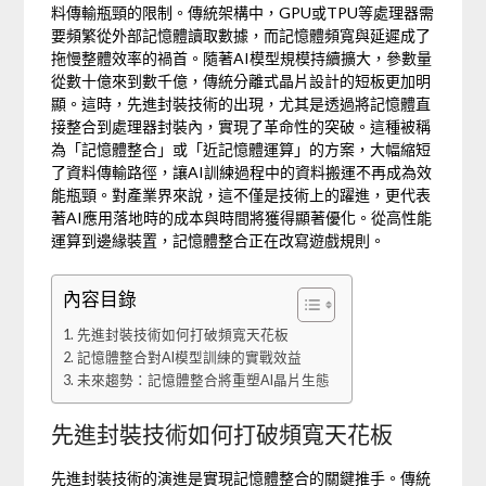
料傳輸瓶頸的限制。傳統架構中，GPU或TPU等處理器需
要頻繁從外部記憶體讀取數據，而記憶體頻寬與延遲成了
拖慢整體效率的禍首。隨著AI模型規模持續擴大，參數量
從數十億來到數千億，傳統分離式晶片設計的短板更加明
顯。這時，先進封裝技術的出現，尤其是透過將記憶體直
接整合到處理器封裝內，實現了革命性的突破。這種被稱
為「記憶體整合」或「近記憶體運算」的方案，大幅縮短
了資料傳輸路徑，讓AI訓練過程中的資料搬運不再成為效
能瓶頸。對產業界來說，這不僅是技術上的躍進，更代表
著AI應用落地時的成本與時間將獲得顯著優化。從高性能
運算到邊緣裝置，記憶體整合正在改寫遊戲規則。
內容目錄
先進封裝技術如何打破頻寬天花板
記憶體整合對AI模型訓練的實戰效益
未來趨勢：記憶體整合將重塑AI晶片生態
先進封裝技術如何打破頻寬天花板
先進封裝技術的演進是實現記憶體整合的關鍵推手。傳統