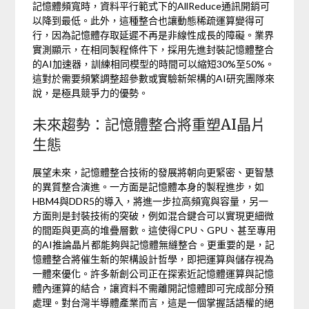
記憶體頻寬時，資料平行範式下的AllReduce通訊開銷可
以降到最低。此外，這種整合也讓動態稀疏運算變得可
行，因為記憶體存取延遲不再是非線性成長的障礙。業界
實測顯示，在相同製程條件下，採用先進封裝記憶體整合
的AI加速器，訓練相同模型的時間可以縮短30%至50%。
這對於需要頻繁調整超參數或實驗新架構的AI研究團隊來
說，是極具競爭力的優勢。
未來趨勢：記憶體整合將重塑AI晶片
生態
展望未來，記憶體整合技術的發展將朝向更緊密、更智慧
的異質整合演進。一方面是記憶體本身的製程進步，如
HBM4與DDR5的導入，將進一步拉高頻寬與容量，另一
方面則是封裝技術的突破，例如混合鍵合可以實現更細微
的間距與更高的堆疊層數。這使得CPU、GPU、甚至專用
的AI推論晶片都能夠與記憶體無縫整合。更重要的是，記
憶體整合將催生新的架構設計哲學，即把運算與儲存視為
一體來優化。許多新創公司正在探索近記憶體運算與記憶
體內運算的結合，讓資料不需離開記憶體即可完成部分預
處理。對台灣半導體產業而言，這是一個掌握話語權的絕