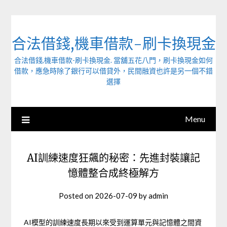
Skip
to
content
合法借錢,機車借款-刷卡換現金
合法借錢,機車借款-刷卡換現金. 當舖五花八門，刷卡換現金如何
借款，應急時除了銀行可以借貸外，民間融資也許是另一個不錯
選擇
Menu
AI訓練速度狂飆的秘密：先進封裝讓記
憶體整合成終極解方
Posted on
2026-07-09
by
admin
AI模型的訓練速度長期以來受到運算單元與記憶體之間資