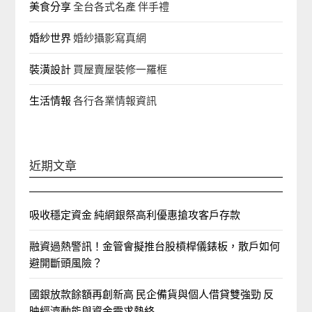
美食分享
全台各式名產 伴手禮
婚紗世界
婚紗攝影寫真網
裝潢設計
買屋賣屋裝修一羅框
生活情報
各行各業情報資訊
近期文章
吸收穩定資金 純網銀祭高利優惠搶攻客戶存款
融資過熱警訊！金管會擬推台股槓桿儀錶板，散戶如何
避開斷頭風險？
國銀放款餘額再創新高 民企備貨與個人借貸雙強勁 反
映經濟動能與資金需求熱絡