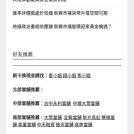
匯率評價面處於低檔 新興市場貨幣升值空間可期
地緣政治重組供應鏈 新興市場股債迎來黃金機遇？
好友推薦
刷卡換現金請找：
夏小姐
錢小姐
馬小姐
北部當舖推薦：
中部當舖推薦：
台中永利當舖
中壢大眾當舖
南部當舖推薦：
大眾當舖
全聯當舖
新光長虹
勝揚當
舖
高董當舖
中天融資
格尚當舖
高進當舖