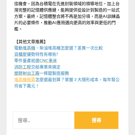
佳機會，因為台積電在先進封裝領域的領導地位，加上台
灣完整的記憶體供應鏈，能夠提供從設計到製造的一站式
方案。最終，記憶體整合將不再是加分項，而是AI訓練晶
片的必要條件，推動AI應用邁向更高的效率與更低的門
檻。
【其他文章推薦】
電動
堆高機
、柴油堆高機怎麼選？差異一次比較
貨櫃屋
優勢特性有哪些?
零件量產就選
CNC車床
消防工程
交給專業來搞定
塑膠射出工廠
一條龍製造服務
堆高機租賃
怎麼選最划算？掌握 3 大隱形成本，每年幫公
司省下萬元！
搜
尋
關