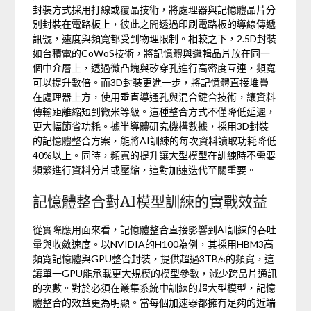
封裝方式採用打線或覆晶技術，將處理器與記憶體晶片分
別封裝在電路板上，彼此之間透過印刷電路板的導線傳遞
訊號，速度與頻寬都受到物理限制。相較之下，2.5D封裝
如台積電的CoWoS技術，將記憶體與邏輯晶片放在同一
個中介層上，透過微凸塊與矽穿孔進行高密度互連，頻寬
可以提升數倍。而3D封裝更進一步，將記憶體直接堆疊
在處理器上方，使用垂直導通孔與混合鍵合技術，讓資料
傳輸距離縮短到微米等級。這種整合方式不僅降低延遲，
更大幅節省功耗。據半導體研究機構數據，採用3D封裝
的記憶體整合方案，能將AI訓練的每次資料讀取功耗降低
40%以上。同時，頻寬的提升讓大型模型在訓練時不需要
頻繁進行資料分片或壓縮，這對加速迭代至關重要。
記憶體整合對AI模型訓練的實戰效益
從實際應用面來看，記憶體整合直接影響到AI訓練的吞吐
量與收斂速度。以NVIDIA的H100為例，其採用HBM3高
頻寬記憶體與GPU整合封裝，提供超過3TB/s的頻寬，這
讓單一GPU能承載更大規模的模型參數，減少跨晶片通訊
的次數。對於必須在叢集系統中訓練的超大型模型，記憶
體整合的效益更為明顯。當每個加速器都擁有足夠的近端