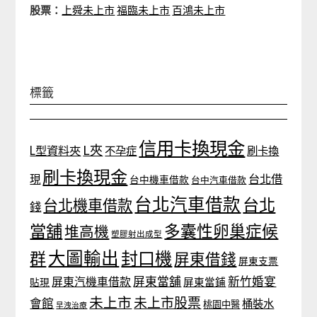
股票：
上舜未上市
福臨未上市
百鴻未上市
標籤
信用卡換現金
L夾
L型資料夾
不孕症
刷卡換
刷卡換現金
台北借
現
台中機車借款
台中汽車借款
台北汽車借款
台北
台北機車借款
錢
當舖
多囊性卵巢症候
堆高機
塑膠射出成型
大圖輸出
封口機
群
屏東借錢
屏東支票
屏東當舖
新竹婚宴
屏東汽機車借款
貼現
屏東當鋪
未上市
未上市股票
會館
桶裝水
桃園中醫
早洩治療