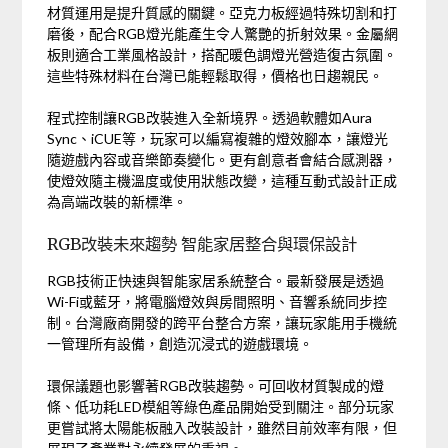
材質運用是提升質感的關鍵。亞克力板經過特殊切割和打
磨後，配合RGB燈光能產生令人驚艷的折射效果。金屬網
板則適合工業風格設計，搭配暖色調燈光營造復古氛圍。
這些特殊材料在台灣已能輕鬆取得，價格也日趨親民。
程式控制讓RGB改裝進入全新境界。透過軟體如Aura
Sync、iCUE等，玩家可以編寫複雜的燈效腳本，讓燈光
隨遊戲內容或音樂節奏變化。更有創意者會結合感測器，
使燈效隨主機溫度或使用狀態改變，這種互動式設計正成
為高端改裝的新標準。
RGB改裝未來趨勢 智能家居整合與環保設計
RGB技術正快速與智能家居系統整合。最新發展是透過
Wi-Fi或藍牙，將電腦燈效與房間照明、音響系統同步控
制。台灣廠商開發的跨平台整合方案，讓玩家能用手機統
一管理所有設備，創造沉浸式的遊戲環境。
環保議題也影響著RGB改裝趨勢。可回收材質製成的燈
條、低功耗LED模組等綠色產品開始受到關注。部分玩家
更嘗試將太陽能板融入改裝設計，雖然目前效率有限，但