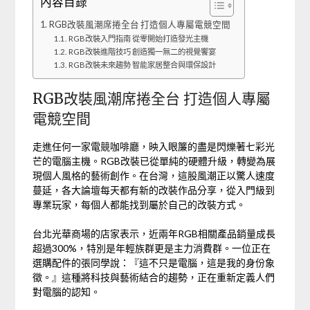
內容目錄
RGB改裝風潮席捲全台 打造個人專屬電競空間
RGB改裝入門指南 從零開始打造發光主機
RGB改裝進階技巧 創造獨一無二的視覺饗宴
RGB改裝未來趨勢 智能家居整合與環保設計
RGB改裝風潮席捲全台 打造個人專屬
電競空間
走進任何一家電競咖啡廳，映入眼簾的盡是閃爍著七彩光
芒的電腦主機。RGB改裝已從單純的硬體升級，轉變為展
現個人風格的藝術創作。在台灣，這股風潮正以驚人速度
蔓延，各大論壇每天都有新的改裝作品分享，從入門級到
專業玩家，每個人都能找到屬於自己的改裝方式。
台北光華商場的店家表示，近兩年RGB相關產品銷量成長
超過300%，特別是年輕族群更是主力消費群。一位正在
選購配件的張同學說：『這不只是電腦，這是我的身份象
徵。』這種將科技與藝術結合的趨勢，正在重新定義人們
對電腦的認知。