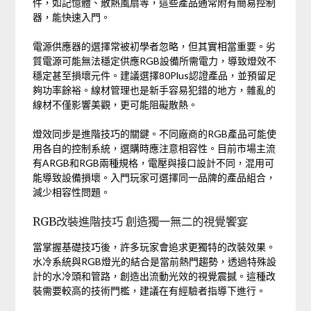
件，如記憶體、散熱風扇等，這些產品通常附有簡易控制
器，能快速入門。
電源供應器的選擇常被初學者忽略，但其實相當重要。劣
質電源可能無法穩定供應RGB設備所需電力，導致燈效不
穩定甚至損壞元件。建議選擇80Plus認證產品，並預留足
夠功率餘裕。線材管理也是新手容易犯錯的地方，雜亂的
線材不僅影響美觀，更可能阻礙散熱。
燈效同步是進階技巧的關鍵。不同廠商的RGB產品可能使
用各自的控制系統，選購時應注意相容性。目前市場主流
有ARGB和RGB兩種規格，電壓與接口設計不同，混用可
能導致設備損壞。入門玩家可選擇同一品牌的產品組合，
減少相容性問題。
RGB改裝進階技巧 創造獨一無二的視覺饗宴
當掌握基礎技巧後，許多玩家會追求更獨特的改裝效果。
水冷系統與RGB燈光的結合是當前熱門趨勢，透過特殊設
計的水冷頭和管路，創造出流動光效的視覺震撼。這種改
裝需要較高的技術門檻，建議在有經驗者指導下進行。