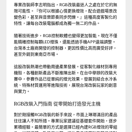
專業改裝師李志明指出，RGB改裝最迷人之處在於它的無
限可能性。『你可以根據心情更換燈效，配合遊戲場景改
變色彩，甚至與音樂節奏同步閃爍。』這種高度客製化的
特性，讓每台改裝電腦都成為獨一無二的作品。
隨著技術進步，RGB控制軟體也變得更加智能。現在不僅
能精確控制每顆LED燈珠，還能透過手機APP遠端調整。
台灣本土廠商開發的控制器，更因性價比高而廣受好評，
甚至外銷到東南亞市場。
這股改裝熱潮也帶動周邊產業發展。從客製化線材到專用
機殼，各種創新產品不斷推陳出新。在台中舉辦的改裝大
賽中，參賽作品已從單純的燈光效果，發展到結合水冷系
統、特殊材質運用等進階技術，展現台灣改裝玩家的創意
與實力。
RGB改裝入門指南 從零開始打造發光主機
對於剛接觸RGB改裝的新手來說，市面上琳瑯滿目的產品
往往讓人不知所措。專業玩家建議從基礎套件開始，逐步
累積經驗。最簡單的方式是選擇已經內建RGB燈效的零組