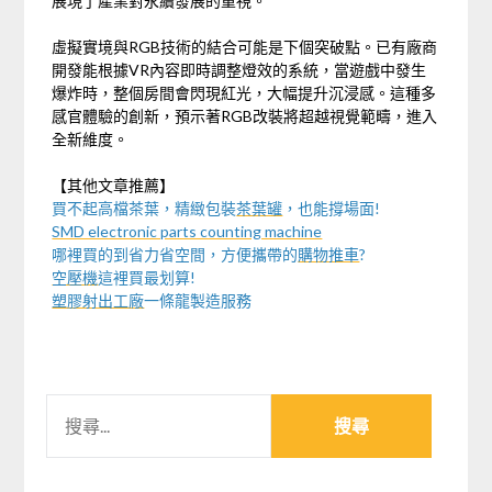
展現了產業對永續發展的重視。
虛擬實境與RGB技術的結合可能是下個突破點。已有廠商
開發能根據VR內容即時調整燈效的系統，當遊戲中發生
爆炸時，整個房間會閃現紅光，大幅提升沉浸感。這種多
感官體驗的創新，預示著RGB改裝將超越視覺範疇，進入
全新維度。
【其他文章推薦】
買不起高檔茶葉，精緻包裝
茶葉罐
，也能撐場面!
SMD electronic parts counting machine
哪裡買的到省力省空間，方便攜帶的
購物推車
?
空壓機
這裡買最划算!
塑膠射出工廠
一條龍製造服務
搜
尋
關
鍵