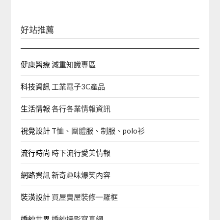
字:
好站推薦
健康醫療
減重知識專區
科技資訊
工業電子3C產品
生活情報
各行各業情報資訊
視覺設計
T恤、團體服、制服、polo衫
流行時尚
時下流行愛美情報
網路資訊
新奇趣味爆笑內容
裝潢設計
買屋賣屋裝修一羅框
婚紗世界
婚紗攝影寫真網