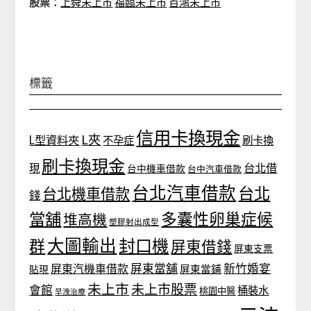
股票：
上舜未上市
福臨未上市
百鴻未上市
標籤
信用卡換現金
L夾
L型資料夾
不孕症
刷卡換
刷卡換現金
台北借
現
台中機車借款
台中汽車借款
台北汽車借款
台北
台北機車借款
錢
當舖
多囊性卵巢症候
堆高機
塑膠射出成型
大圖輸出
封口機
群
屏東借錢
屏東支票
屏東當舖
新竹婚宴
屏東汽機車借款
貼現
屏東當鋪
未上市
未上市股票
會館
桶裝水
桃園中醫
早洩治療