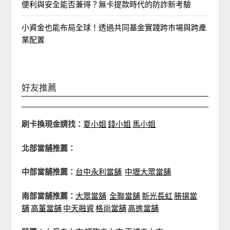
便利與安全能否兼得？無卡提款時代的防詐新考驗
小資金也能布局全球！透過共同基金實踐跨市場與跨產
業配置
好友推薦
刷卡換現金請找：
夏小姐
錢小姐
馬小姐
北部當舖推薦：
中部當舖推薦：
台中永利當舖
中壢大眾當舖
南部當舖推薦：
大眾當舖
全聯當舖
新光長虹
勝揚當
舖
高董當舖
中天融資
格尚當舖
高進當舖