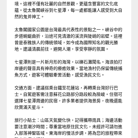
境。這裡不僅有壯麗的自然景觀，更蘊含豐富的文化底
蘊。從太魯閣峽谷到七星潭，每一處都能讓人感受到大自
然的鬼斧神工。
太魯閣國家公園是台灣最具代表性的景點之一。峽谷中的
步道蜿蜒曲折，沿途可見清澈的溪流與陡峭的岩壁。這裡
曾是泰雅族人的傳統領域，如今成為國際知名的觀光勝
地。建議清晨前往，避開人潮，享受寧靜的氛圍。
七星潭則是一片新月形的海灣，以礫石灘聞名。海浪拍打
岸邊的聲音具有神奇的療癒效果。當地漁村仍保留傳統捕
魚方式，遊客可體驗牽罟活動，感受漁民文化。
交通方面，建議搭乘台鐵至花蓮站，再轉乘台灣好行巴
士。自駕遊客需注意蘇花公路部分路段較為險峻。住宿可
選擇七星潭周邊的民宿，許多業者提供海景房，夜晚還能
欣賞滿天星斗。
旅行小貼士：山區天氣變化快，記得攜帶雨具；海邊活動
要注意潮汐時間；尊重當地原住民文化，未經許可請勿進
入部落神聖區域。東海岸的慢活步調，將為您的旅程帶來