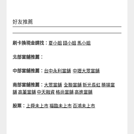
好友推薦
刷卡換現金請找：
夏小姐
錢小姐
馬小姐
北部當舖推薦：
中部當舖推薦：
台中永利當舖
中壢大眾當舖
南部當舖推薦：
大眾當舖
全聯當舖
新光長虹
勝揚當
舖
高董當舖
中天融資
格尚當舖
高進當舖
股票：
上舜未上市
福臨未上市
百鴻未上市