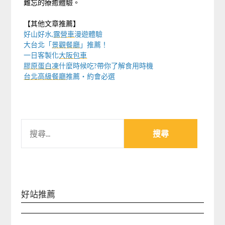
難忘的療癒體驗。
【其他文章推薦】
好山好水,
露營車
漫遊體驗
大台北「
景觀餐廳
」推薦！
一日客製化
大阪包車
膠原蛋白凍
什麼時候吃?帶你了解食用時機
台北高級餐廳
推薦・約會必選
搜
尋
關
鍵
字:
好站推薦