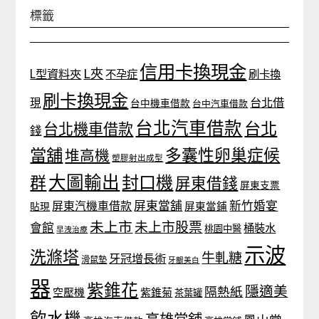
標籤
信用卡換現金
L夾
L型資料夾
不孕症
刷卡換
刷卡換現金
台北借
現
台中機車借款
台中汽車借款
台北汽車借款
台北
台北機車借款
錢
當舖
多囊性卵巢症候
堆高機
塑膠射出成型
大圖輸出
封口機
群
屏東借錢
屏東支票
屏東當舖
新竹婚宴
屏東汽機車借款
貼現
屏東當鋪
未上市
未上市股票
會館
桶裝水
桃園中醫
早洩治療
示波
洗滌塔
牛軋糖
牙冠增長術
滑鼠墊
牙齦美白
器
紫錐花
隱適美
隔熱紙
空壓機
紫錐菊
茶葉罐
飲水機
高雄當舖