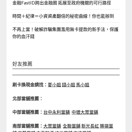
金融FastID跨出金融圈 拓展至政府機關的可行路徑
時間＋紀律＝小資資產翻倍的秘密曲線！你也能辦到
不再上當！破解詐騙集團濫用無卡提款的新手法，保護
你的血汗錢
好友推薦
刷卡換現金請找：
夏小姐
錢小姐
馬小姐
北部當舖推薦：
中部當舖推薦：
台中永利當舖
中壢大眾當舖
南部當舖推薦：
大眾當舖
全聯當舖
新光長虹
勝揚當