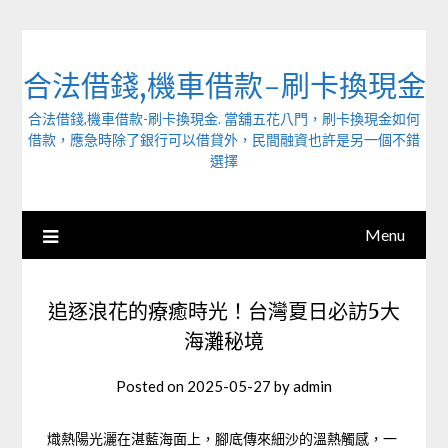
Skip
to
content
合法借錢,機車借款-刷卡換現金
合法借錢,機車借款-刷卡換現金. 當舖五花八門，刷卡換現金如何
借款，應急時除了銀行可以借貸外，民間融資也許是另一個不錯
選擇
Menu
追逐浪花的療癒時光！台灣夏日必訪5大
海灘秘境
Posted on
2025-05-27
by
admin
熾熱陽光灑在湛藍海面上，腳底傳來細沙的溫熱觸感，一