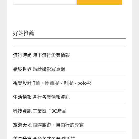
關
鍵
字:
好站推薦
流行時尚
時下流行愛美情報
婚紗世界
婚紗攝影寫真網
視覺設計
T恤、團體服、制服、polo衫
生活情報
各行各業情報資訊
科技資訊
工業電子3C產品
旅遊天地
團體旅遊、自由行的專家‎
美食分享
全台各式名產 伴手禮