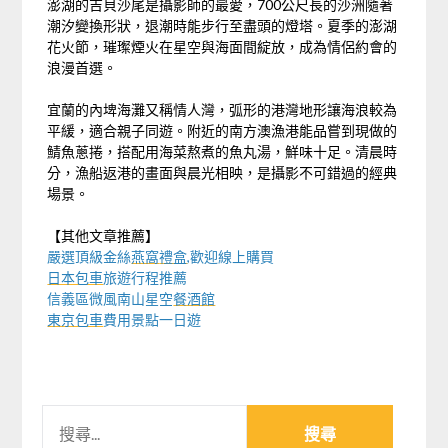
澎湖的吉貝沙尾是攝影師的最愛，700公尺長的沙洲隨著
潮汐變換形狀，退潮時能步行至盡頭的燈塔。夏季的澎湖
花火節，璀璨煙火在星空與海面間綻放，成為情侶約會的
浪漫首選。
宜蘭的內埤海灘又稱情人灣，弧形的港灣地形讓海浪較為
平緩，適合親子同遊。附近的南方澳漁港能品嘗到現做的
鯖魚蔥捲，搭配用海菜熬煮的魚丸湯，鮮味十足。清晨時
分，漁船返港的畫面與晨光相映，是攝影不可錯過的經典
場景。
【其他文章推薦】
嚴選頂級金絲
燕窩
禮盒
,歡迎線上購買
日本包車
旅遊行程推薦
信義區微風南山星空
餐酒館
東京包車
費用景點一日遊
搜
尋