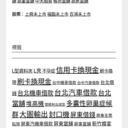
舖
高董當舖
中天融資
格尚當舖
高進當舖
股票：
上舜未上市
福臨未上市
百鴻未上市
標籤
信用卡換現金
L夾
L型資料夾
不孕症
刷卡換
刷卡換現金
台北借
現
台中機車借款
台中汽車借款
台北汽車借款
台北
台北機車借款
錢
當舖
多囊性卵巢症候
堆高機
塑膠射出成型
大圖輸出
封口機
群
屏東借錢
屏東支票
屏東當舖
新竹婚宴
屏東汽機車借款
貼現
屏東當鋪