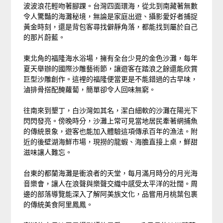
波波浪花輕吻著腳踝。台灣四面環海，從北到南藏著無數
令人驚豔的海灘秘境，無論是家庭出遊、攝影愛好者捕捉
黃金時刻，還是背包客尋找僻靜角落，都能找到屬於自己
的那片蔚藍。
東北角的福隆海水浴場，擁有全台少見的金色沙灘，每年
夏天舉辦的國際沙雕藝術節，讓遊客在踏浪之餘還能欣賞
巨型沙雕創作。這裡的福隆便當更是不能錯過的古早味，
滷排骨搭配醃蘿蔔，簡單卻令人回味無窮。
往南來到墾丁，白沙灣如其名，潔白細軟的沙灘在陽光下
閃閃發亮。傍晚時分，沙灘上常可見當地居民牽著網捕魚
的傳統景象，遊客也能加入體驗這項傳承百年的漁法。附
近的後壁湖海鮮市場，現撈的龍蝦、海膽直接上桌，鮮甜
滋味讓人難忘。
台東的都蘭海灘是衝浪者的天堂，每月滿月時分的月光海
音樂會，讓人在浪聲與樂聲交織中感受太平洋的壯闊。周
邊的部落導覽能深入了解阿美族文化，品嘗用月桃葉包裹
的傳統美食阿里鳳鳳。